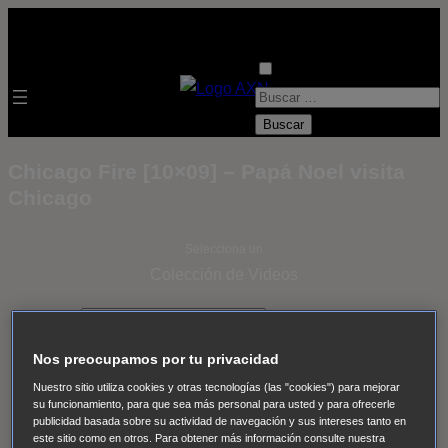
B
u
s
Chicago Fire [10×09] – Papá Noel visita
c
Chicago
a
r
Selecciona un
:
Colección de Videos
- ver todos -
Padres
adoptivos
Operación: Huracán
House of Cards
Nos preocupamos por tu privacidad
Despedida Salvaje
Despedida Salvaje
Nadie
Sue
Nuestro sitio utiliza cookies y otras tecnologías (las "cookies") para mejorar
Thomas, el ojo del FBI
Pan Am
Dawson crece
su funcionamiento, para que sea más personal para usted y para ofrecerle
publicidad basada sobre su actividad de navegación y sus intereses tanto en
Insomnia
El Guardián
The Blacklist
Cinco en familia
este sitio como en otros. Para obtener más información consulte nuestra