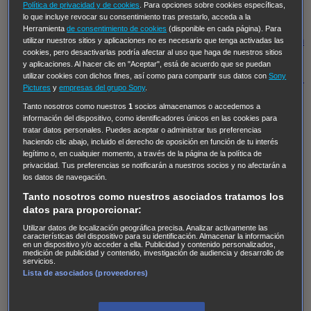
Hudson & Rex
Diez libras y un sueño
Mr Loverman
Política de privacidad y de cookies
. Para opciones sobre cookies específicas,
lo que incluye revocar su consentimiento tras prestarlo, acceda a la
Regreso al futuro III
NUEVE CUERPOS
Los últimos
Herramienta
de consentimiento de cookies
(disponible en cada página). Para
caballeros
Tormenta infinita
Sing Street
Cobra Kai
Tom
utilizar nuestros sitios y aplicaciones no es necesario que tenga activadas las
cookies, pero desactivarlas podría afectar al uso que haga de nuestros sitios
y Lola
High Country
Los casos de Susan Ryeland:
y aplicaciones. Al hacer clic en "Aceptar", está de acuerdo que se puedan
utilizar cookies con dichos fines, así como para compartir sus datos con
Sony
Moonflower Murders
Twisted Metal
Mentes Criminales:
Pictures
y
empresas del grupo Sony
.
Evolution
Terapia de Choque
Ricki
Los Misterios de
Tanto nosotros como nuestros
1
socios almacenamos o accedemos a
Hailey Dean
Without Sin: Libre de Culpa
Morbius
información del dispositivo, como identificadores únicos en las cookies para
tratar datos personales. Puedes aceptar o administrar tus preferencias
NCIS: Nueva Orleans
Pandora
En fuera de juego
XIII
haciendo clic abajo, incluido el derecho de oposición en función de tu interés
The Shield: Al margen de la ley Duplicated
Preacher
legítimo o, en cualquier momento, a través de la página de la política de
privacidad. Tus preferencias se notificarán a nuestros socios y no afectarán a
The Killing Kind
Intersecciones
DOC
Bite Club
los datos de navegación.
Chicago Fire
Monarch
Circuito cerrado
Alert: Unidad
Tanto nosotros como nuestros asociados tratamos los
de personas desaparecidas
Mad Dogs
La Sustituta
datos para proporcionar:
Ladrón de guante blanco
Hannibal
Daños y Perjuicios
Utilizar datos de localización geográfica precisa. Analizar activamente las
características del dispositivo para su identificación. Almacenar la información
en un dispositivo y/o acceder a ella. Publicidad y contenido personalizados,
AXN
Masters of Sex
Three Pines
Accused
Carter
Alice
medición de publicidad y contenido, investigación de audiencia y desarrollo de
servicios.
Nevers
Crossing Lines
Einstein
Sobrenatural
Cómo
Lista de asociados (proveedores)
defender a un asesino
Castle
Hospital de Campaña
Magpie Murders
Blindspot
Coyote
For Life: Cadena