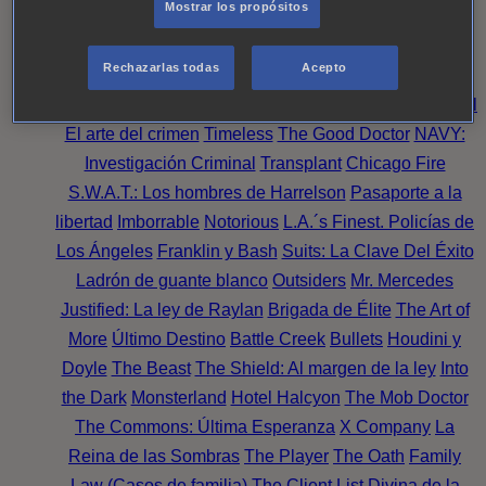
Mostrar los propósitos
Perpetua
Reckoning: Ajuste de Cuentas
Turno de
Noche
Wild Bill
Mentes Criminales
Candice Renoir
Rechazarlas todas
Acepto
Absentia
Harrow
Bulletproof
Annika
Lincoln Rhyme:
Cazando al Coleccionista de Huesos
Intuición Criminal
El arte del crimen
Timeless
The Good Doctor
NAVY:
Investigación Criminal
Transplant
Chicago Fire
S.W.A.T.: Los hombres de Harrelson
Pasaporte a la
libertad
Imborrable
Notorious
L.A.´s Finest. Policías de
Los Ángeles
Franklin y Bash
Suits: La Clave Del Éxito
Ladrón de guante blanco
Outsiders
Mr. Mercedes
Justified: La ley de Raylan
Brigada de Élite
The Art of
More
Último Destino
Battle Creek
Bullets
Houdini y
Doyle
The Beast
The Shield: Al margen de la ley
Into
the Dark
Monsterland
Hotel Halcyon
The Mob Doctor
The Commons: Última Esperanza
X Company
La
Reina de las Sombras
The Player
The Oath
Family
Law (Casos de familia)
The Client List
Divina de la