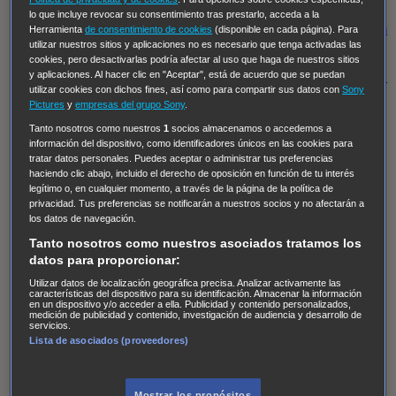
Regreso al futuro III
NUEVE CUERPOS
Los últimos
lo que incluye revocar su consentimiento tras prestarlo, acceda a la
caballeros
Tormenta infinita
Sing Street
Cobra Kai
Tom
Herramienta
de consentimiento de cookies
(disponible en cada página). Para
utilizar nuestros sitios y aplicaciones no es necesario que tenga activadas las
y Lola
High Country
Los casos de Susan Ryeland:
cookies, pero desactivarlas podría afectar al uso que haga de nuestros sitios
Moonflower Murders
Twisted Metal
Mentes Criminales:
y aplicaciones. Al hacer clic en "Aceptar", está de acuerdo que se puedan
utilizar cookies con dichos fines, así como para compartir sus datos con
Sony
Evolution
Terapia de Choque
Ricki
Los Misterios de
Pictures
y
empresas del grupo Sony
.
Hailey Dean
Without Sin: Libre de Culpa
Morbius
Tanto nosotros como nuestros
1
socios almacenamos o accedemos a
información del dispositivo, como identificadores únicos en las cookies para
NCIS: Nueva Orleans
Pandora
En fuera de juego
XIII
tratar datos personales. Puedes aceptar o administrar tus preferencias
The Shield: Al margen de la ley Duplicated
Preacher
haciendo clic abajo, incluido el derecho de oposición en función de tu interés
legítimo o, en cualquier momento, a través de la página de la política de
The Killing Kind
Intersecciones
DOC
Bite Club
privacidad. Tus preferencias se notificarán a nuestros socios y no afectarán a
Chicago Fire
Monarch
Circuito cerrado
Alert: Unidad
los datos de navegación.
de personas desaparecidas
Mad Dogs
La Sustituta
Tanto nosotros como nuestros asociados tratamos los
datos para proporcionar:
Ladrón de guante blanco
Hannibal
Daños y Perjuicios
Utilizar datos de localización geográfica precisa. Analizar activamente las
AXN
Masters of Sex
Three Pines
Accused
Carter
Alice
características del dispositivo para su identificación. Almacenar la información
en un dispositivo y/o acceder a ella. Publicidad y contenido personalizados,
Nevers
Crossing Lines
Einstein
Sobrenatural
Cómo
medición de publicidad y contenido, investigación de audiencia y desarrollo de
servicios.
defender a un asesino
Castle
Hospital de Campaña
Lista de asociados (proveedores)
Magpie Murders
Blindspot
Coyote
For Life: Cadena
Perpetua
Reckoning: Ajuste de Cuentas
Turno de
Mostrar los propósitos