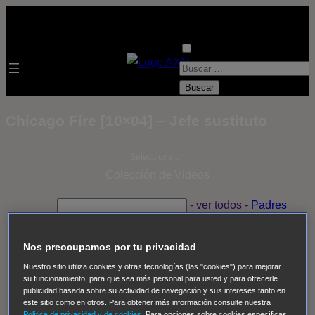
B
u
s
Chicago Fire [10×04] – Jefe sustituto
c
a
Selecciona un
r
Colección de Videos
:
- ver todos -
Padres
adoptivos
Operación: Huracán
House of Cards
Despedida Salvaje
Despedida Salvaje
Nadie
Sue
Nos preocupamos por tu privacidad
Thomas, el ojo del FBI
Pan Am
Dawson crece
Nuestro sitio utiliza cookies y otras tecnologías (las "cookies") para mejorar
su funcionamiento, para que sea más personal para usted y para ofrecerle
Insomnia
El Guardián
The Blacklist
Cinco en familia
publicidad basada sobre su actividad de navegación y sus intereses tanto en
Hudson & Rex
Diez libras y un sueño
Mr Loverman
este sitio como en otros. Para obtener más información consulte nuestra
Política de privacidad y de cookies
. Para opciones sobre cookies específicas,