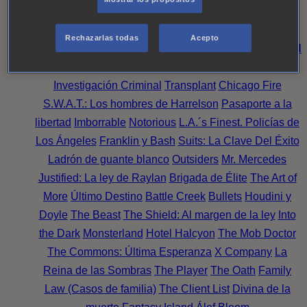
Noche
Wild Bill
Mentes Criminales
Candice Renoir
Absentia
Harrow
Bulletproof
Annika
Lincoln Rhyme:
Rechazarlas todas
Acepto
Cazando al Coleccionista de Huesos
Intuición Criminal
El arte del crimen
Timeless
The Good Doctor
NAVY:
Investigación Criminal
Transplant
Chicago Fire
S.W.A.T.: Los hombres de Harrelson
Pasaporte a la
libertad
Imborrable
Notorious
L.A.´s Finest. Policías de
Los Ángeles
Franklin y Bash
Suits: La Clave Del Éxito
Ladrón de guante blanco
Outsiders
Mr. Mercedes
Justified: La ley de Raylan
Brigada de Élite
The Art of
More
Último Destino
Battle Creek
Bullets
Houdini y
Doyle
The Beast
The Shield: Al margen de la ley
Into
the Dark
Monsterland
Hotel Halcyon
The Mob Doctor
The Commons: Última Esperanza
X Company
La
Reina de las Sombras
The Player
The Oath
Family
Law (Casos de familia)
The Client List
Divina de la