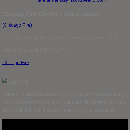
muerte
Fantasy Island
Álef
Bloom
Chicago Fire [10×04] – Jefe sustituto
(Chicago Fire)
Duración: 0:10 sg | Publicado: 23 de noviembre de 2022
Miércoles a las 22:00h en AXN
Chicago Fire
Estrenos exclusivos de las mejores series internacionales y
cine, con la máxima calidad y variedad de géneros. Un canal
de TV definido por la acción, la emoción y el suspense.