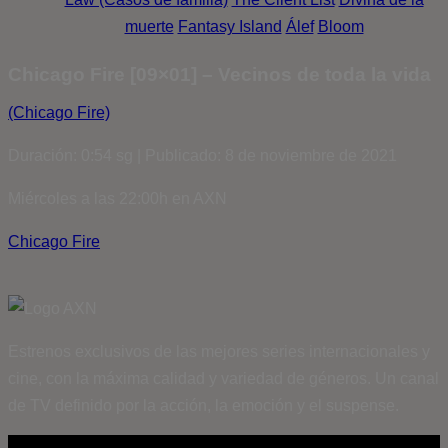
muerte
Fantasy Island
Álef
Bloom
Chicago Fire [09×01] – Vecinos de toda la vida
(Chicago Fire)
Duración: 0:54 sg | Publicado: 8 de noviembre de 2021
Miércoles a las 22:00h en AXN
Chicago Fire
Estrenos exclusivos de las mejores series internacionales y
cine, con la máxima calidad y variedad de géneros. Un canal
de TV definido por la acción, la emoción y el suspense.