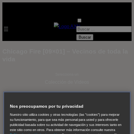
B
u
s
Chicago Fire [09×01] – Vecinos de toda la
c
vida
a
r
Selecciona un
:
Colección de Videos
- ver todos -
Padres
adoptivos
Operación: Huracán
House of Cards
Nos preocupamos por tu privacidad
Despedida Salvaje
Despedida Salvaje
Nadie
Sue
Nuestro sitio utiliza cookies y otras tecnologías (las "cookies") para mejorar
Thomas, el ojo del FBI
Pan Am
Dawson crece
su funcionamiento, para que sea más personal para usted y para ofrecerle
publicidad basada sobre su actividad de navegación y sus intereses tanto en
Insomnia
El Guardián
The Blacklist
Cinco en familia
este sitio como en otros. Para obtener más información consulte nuestra