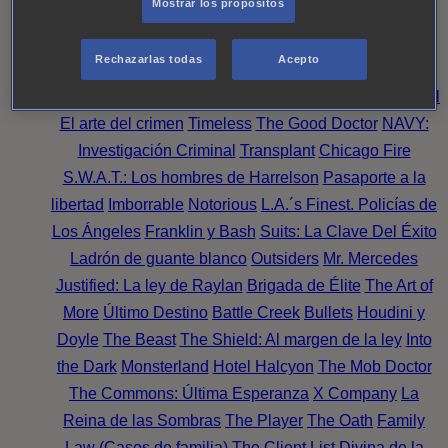
Mostrar los propósitos
Perpetua
Reckoning: Ajuste de Cuentas
Turno de
Noche
Wild Bill
Mentes Criminales
Candice Renoir
Rechazarlas todas
Acepto
Absentia
Harrow
Bulletproof
Annika
Lincoln Rhyme:
Cazando al Coleccionista de Huesos
Intuición Criminal
El arte del crimen
Timeless
The Good Doctor
NAVY:
Investigación Criminal
Transplant
Chicago Fire
S.W.A.T.: Los hombres de Harrelson
Pasaporte a la
libertad
Imborrable
Notorious
L.A.´s Finest. Policías de
Los Ángeles
Franklin y Bash
Suits: La Clave Del Éxito
Ladrón de guante blanco
Outsiders
Mr. Mercedes
Justified: La ley de Raylan
Brigada de Élite
The Art of
More
Último Destino
Battle Creek
Bullets
Houdini y
Doyle
The Beast
The Shield: Al margen de la ley
Into
the Dark
Monsterland
Hotel Halcyon
The Mob Doctor
The Commons: Última Esperanza
X Company
La
Reina de las Sombras
The Player
The Oath
Family
Law (Casos de familia)
The Client List
Divina de la