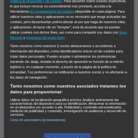
Hudson & Rex
Diez libras y un sueño
Mr Loverman
Política de privacidad y de cookies
. Para opciones sobre cookies específicas,
lo que incluye revocar su consentimiento tras prestarlo, acceda a la
Regreso al futuro III
NUEVE CUERPOS
Los últimos
Herramienta
de consentimiento de cookies
(disponible en cada página). Para
utilizar nuestros sitios y aplicaciones no es necesario que tenga activadas las
caballeros
Tormenta infinita
Sing Street
Cobra Kai
Tom
cookies, pero desactivarlas podría afectar al uso que haga de nuestros sitios
y Lola
High Country
Los casos de Susan Ryeland:
y aplicaciones. Al hacer clic en "Aceptar", está de acuerdo que se puedan
utilizar cookies con dichos fines, así como para compartir sus datos con
Sony
Moonflower Murders
Twisted Metal
Mentes Criminales:
Pictures
y
empresas del grupo Sony
.
Evolution
Terapia de Choque
Ricki
Los Misterios de
Tanto nosotros como nuestros
1
socios almacenamos o accedemos a
Hailey Dean
Without Sin: Libre de Culpa
Morbius
información del dispositivo, como identificadores únicos en las cookies para
tratar datos personales. Puedes aceptar o administrar tus preferencias
NCIS: Nueva Orleans
Pandora
En fuera de juego
XIII
haciendo clic abajo, incluido el derecho de oposición en función de tu interés
legítimo o, en cualquier momento, a través de la página de la política de
The Shield: Al margen de la ley Duplicated
Preacher
privacidad. Tus preferencias se notificarán a nuestros socios y no afectarán a
The Killing Kind
Intersecciones
DOC
Bite Club
los datos de navegación.
Chicago Fire
Monarch
Circuito cerrado
Alert: Unidad
Tanto nosotros como nuestros asociados tratamos los
datos para proporcionar:
de personas desaparecidas
Mad Dogs
La Sustituta
Utilizar datos de localización geográfica precisa. Analizar activamente las
Ladrón de guante blanco
Hannibal
Daños y Perjuicios
características del dispositivo para su identificación. Almacenar la información
en un dispositivo y/o acceder a ella. Publicidad y contenido personalizados,
AXN
Masters of Sex
Three Pines
Accused
Carter
Alice
medición de publicidad y contenido, investigación de audiencia y desarrollo de
servicios.
Nevers
Crossing Lines
Einstein
Sobrenatural
Cómo
Lista de asociados (proveedores)
defender a un asesino
Castle
Hospital de Campaña
Magpie Murders
Blindspot
Coyote
For Life: Cadena