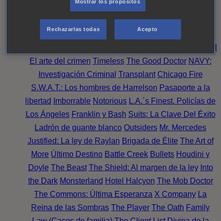
Mostrar los propósitos
Perpetua
Reckoning: Ajuste de Cuentas
Turno de
Noche
Wild Bill
Mentes Criminales
Candice Renoir
Rechazarlas todas
Acepto
Absentia
Harrow
Bulletproof
Annika
Lincoln Rhyme:
Cazando al Coleccionista de Huesos
Intuición Criminal
El arte del crimen
Timeless
The Good Doctor
NAVY:
Investigación Criminal
Transplant
Chicago Fire
S.W.A.T.: Los hombres de Harrelson
Pasaporte a la
libertad
Imborrable
Notorious
L.A.´s Finest. Policías de
Los Ángeles
Franklin y Bash
Suits: La Clave Del Éxito
Ladrón de guante blanco
Outsiders
Mr. Mercedes
Justified: La ley de Raylan
Brigada de Élite
The Art of
More
Último Destino
Battle Creek
Bullets
Houdini y
Doyle
The Beast
The Shield: Al margen de la ley
Into
the Dark
Monsterland
Hotel Halcyon
The Mob Doctor
The Commons: Última Esperanza
X Company
La
Reina de las Sombras
The Player
The Oath
Family
Law (Casos de familia)
The Client List
Divina de la