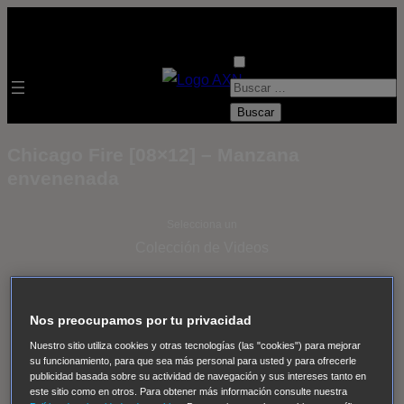
B
u
s
Chicago Fire [08×12] – Manzana
c
envenenada
a
r
Selecciona un
:
Colección de Videos
- ver todos -
Padres
adoptivos
Operación: Huracán
House of Cards
Nos preocupamos por tu privacidad
Despedida Salvaje
Despedida Salvaje
Nadie
Sue
Nuestro sitio utiliza cookies y otras tecnologías (las "cookies") para mejorar
Thomas, el ojo del FBI
Pan Am
Dawson crece
su funcionamiento, para que sea más personal para usted y para ofrecerle
publicidad basada sobre su actividad de navegación y sus intereses tanto en
Insomnia
El Guardián
The Blacklist
Cinco en familia
este sitio como en otros. Para obtener más información consulte nuestra