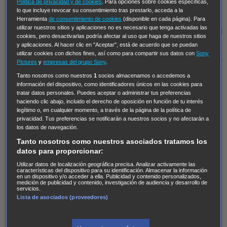
Hudson & Rex
Diez libras y un sueño
Mr Loverman
Política de privacidad y de cookies
. Para opciones sobre cookies específicas,
lo que incluye revocar su consentimiento tras prestarlo, acceda a la
Regreso al futuro III
NUEVE CUERPOS
Los últimos
Herramienta
de consentimiento de cookies
(disponible en cada página). Para
utilizar nuestros sitios y aplicaciones no es necesario que tenga activadas las
caballeros
Tormenta infinita
Sing Street
Cobra Kai
Tom
cookies, pero desactivarlas podría afectar al uso que haga de nuestros sitios
y Lola
High Country
Los casos de Susan Ryeland:
y aplicaciones. Al hacer clic en "Aceptar", está de acuerdo que se puedan
utilizar cookies con dichos fines, así como para compartir sus datos con
Sony
Moonflower Murders
Twisted Metal
Mentes Criminales:
Pictures
y
empresas del grupo Sony
.
Evolution
Terapia de Choque
Ricki
Los Misterios de
Tanto nosotros como nuestros
1
socios almacenamos o accedemos a
Hailey Dean
Without Sin: Libre de Culpa
Morbius
información del dispositivo, como identificadores únicos en las cookies para
tratar datos personales. Puedes aceptar o administrar tus preferencias
NCIS: Nueva Orleans
Pandora
En fuera de juego
XIII
haciendo clic abajo, incluido el derecho de oposición en función de tu interés
legítimo o, en cualquier momento, a través de la página de la política de
The Shield: Al margen de la ley Duplicated
Preacher
privacidad. Tus preferencias se notificarán a nuestros socios y no afectarán a
The Killing Kind
Intersecciones
DOC
Bite Club
los datos de navegación.
Chicago Fire
Monarch
Circuito cerrado
Alert: Unidad
Tanto nosotros como nuestros asociados tratamos los
datos para proporcionar:
de personas desaparecidas
Mad Dogs
La Sustituta
Utilizar datos de localización geográfica precisa. Analizar activamente las
Ladrón de guante blanco
Hannibal
Daños y Perjuicios
características del dispositivo para su identificación. Almacenar la información
en un dispositivo y/o acceder a ella. Publicidad y contenido personalizados,
AXN
Masters of Sex
Three Pines
Accused
Carter
Alice
medición de publicidad y contenido, investigación de audiencia y desarrollo de
servicios.
Nevers
Crossing Lines
Einstein
Sobrenatural
Cómo
Lista de asociados (proveedores)
defender a un asesino
Castle
Hospital de Campaña
Magpie Murders
Blindspot
Coyote
For Life: Cadena