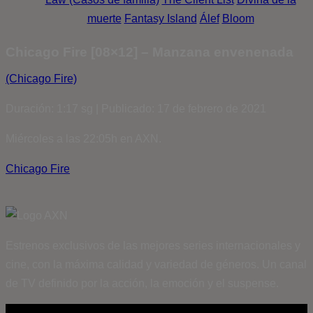
muerte
Fantasy Island
Álef
Bloom
Chicago Fire [08×12] – Manzana envenenada
(Chicago Fire)
Duración: 1:17 sg | Publicado: 17 de febrero de 2021
Miércoles a las 22:05h en AXN.
Chicago Fire
Estrenos exclusivos de las mejores series internacionales y
cine, con la máxima calidad y variedad de géneros. Un canal
de TV definido por la acción, la emoción y el suspense.