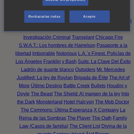
Noche
Wild Bill
Mentes Criminales
Candice Renoir
Absentia
Harrow
Bulletproof
Annika
Lincoln Rhyme:
Rechazarlas todas
Acepto
Cazando al Coleccionista de Huesos
Intuición Criminal
El arte del crimen
Timeless
The Good Doctor
NAVY:
Investigación Criminal
Transplant
Chicago Fire
S.W.A.T.: Los hombres de Harrelson
Pasaporte a la
libertad
Imborrable
Notorious
L.A.´s Finest. Policías de
Los Ángeles
Franklin y Bash
Suits: La Clave Del Éxito
Ladrón de guante blanco
Outsiders
Mr. Mercedes
Justified: La ley de Raylan
Brigada de Élite
The Art of
More
Último Destino
Battle Creek
Bullets
Houdini y
Doyle
The Beast
The Shield: Al margen de la ley
Into
the Dark
Monsterland
Hotel Halcyon
The Mob Doctor
The Commons: Última Esperanza
X Company
La
Reina de las Sombras
The Player
The Oath
Family
Law (Casos de familia)
The Client List
Divina de la