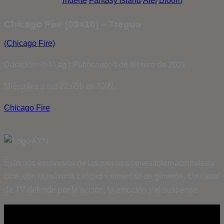
muerte
Fantasy Island
Álef
Bloom
Chicago Fire [08×10] – Tregua
(Chicago Fire)
Duración: 0:40 sg | Publicado: 4 de febrero de 2021
Miércoles a las 22:05h en AXN.
Chicago Fire
Estrenos exclusivos de las mejores series internacionales y
cine, con la máxima calidad y variedad de géneros. Un canal
de TV definido por la acción, la emoción y el suspense.