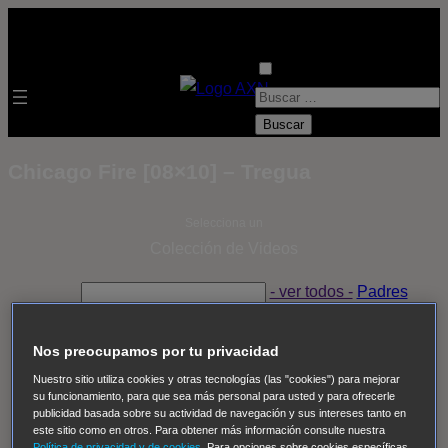
B
u
s
Chicago Fire [08×10] – Tregua
c
a
Selecciona un
r
Colección de Videos
:
- ver todos -
Padres
adoptivos
Operación: Huracán
House of Cards
Despedida Salvaje
Despedida Salvaje
Nadie
Sue
Nos preocupamos por tu privacidad
Thomas, el ojo del FBI
Pan Am
Dawson crece
Nuestro sitio utiliza cookies y otras tecnologías (las "cookies") para mejorar
su funcionamiento, para que sea más personal para usted y para ofrecerle
Insomnia
El Guardián
The Blacklist
Cinco en familia
publicidad basada sobre su actividad de navegación y sus intereses tanto en
Hudson & Rex
Diez libras y un sueño
Mr Loverman
este sitio como en otros. Para obtener más información consulte nuestra
Política de privacidad y de cookies
. Para opciones sobre cookies específicas,