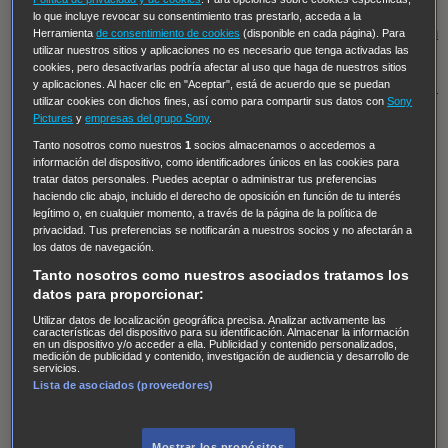
Regreso al futuro III
NUEVE CUERPOS
Los últimos
lo que incluye revocar su consentimiento tras prestarlo, acceda a la
caballeros
Tormenta infinita
Sing Street
Cobra Kai
Tom
Herramienta
de consentimiento de cookies
(disponible en cada página). Para
utilizar nuestros sitios y aplicaciones no es necesario que tenga activadas las
y Lola
High Country
Los casos de Susan Ryeland:
cookies, pero desactivarlas podría afectar al uso que haga de nuestros sitios
Moonflower Murders
Twisted Metal
Mentes Criminales:
y aplicaciones. Al hacer clic en "Aceptar", está de acuerdo que se puedan
utilizar cookies con dichos fines, así como para compartir sus datos con
Sony
Evolution
Terapia de Choque
Ricki
Los Misterios de
Pictures
y
empresas del grupo Sony
.
Hailey Dean
Without Sin: Libre de Culpa
Morbius
Tanto nosotros como nuestros
1
socios almacenamos o accedemos a
información del dispositivo, como identificadores únicos en las cookies para
NCIS: Nueva Orleans
Pandora
En fuera de juego
XIII
tratar datos personales. Puedes aceptar o administrar tus preferencias
The Shield: Al margen de la ley Duplicated
Preacher
haciendo clic abajo, incluido el derecho de oposición en función de tu interés
legítimo o, en cualquier momento, a través de la página de la política de
The Killing Kind
Intersecciones
DOC
Bite Club
privacidad. Tus preferencias se notificarán a nuestros socios y no afectarán a
Chicago Fire
Monarch
Circuito cerrado
Alert: Unidad
los datos de navegación.
de personas desaparecidas
Mad Dogs
La Sustituta
Tanto nosotros como nuestros asociados tratamos los
datos para proporcionar:
Ladrón de guante blanco
Hannibal
Daños y Perjuicios
Utilizar datos de localización geográfica precisa. Analizar activamente las
AXN
Masters of Sex
Three Pines
Accused
Carter
Alice
características del dispositivo para su identificación. Almacenar la información
en un dispositivo y/o acceder a ella. Publicidad y contenido personalizados,
Nevers
Crossing Lines
Einstein
Sobrenatural
Cómo
medición de publicidad y contenido, investigación de audiencia y desarrollo de
servicios.
defender a un asesino
Castle
Hospital de Campaña
Lista de asociados (proveedores)
Magpie Murders
Blindspot
Coyote
For Life: Cadena
Perpetua
Reckoning: Ajuste de Cuentas
Turno de
Mostrar los propósitos