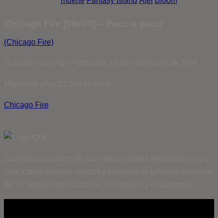
muerte
Fantasy Island
Álef
Bloom
Chicago Fire [08×09] – Poco a poco
(Chicago Fire)
Duración: 1:26 sg | Publicado: 12 de noviembre de 2024
MIércoles a las 22:00h en AXN
Chicago Fire
Estrenos exclusivos de las mejores series internacionales y
cine, con la máxima calidad y variedad de géneros. Un canal
de TV definido por la acción, la emoción y el suspense.