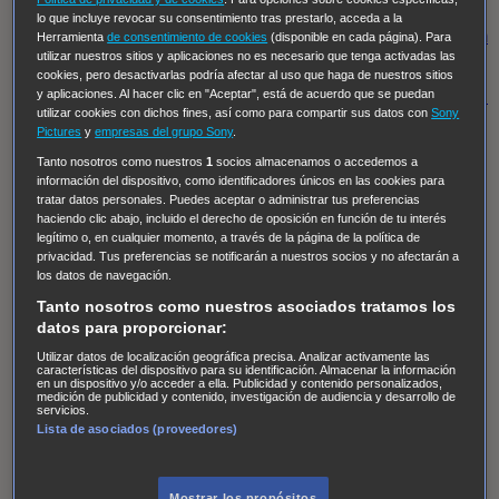
Regreso al futuro III
NUEVE CUERPOS
Los últimos
lo que incluye revocar su consentimiento tras prestarlo, acceda a la
caballeros
Tormenta infinita
Sing Street
Cobra Kai
Tom
Herramienta
de consentimiento de cookies
(disponible en cada página). Para
utilizar nuestros sitios y aplicaciones no es necesario que tenga activadas las
y Lola
High Country
Los casos de Susan Ryeland:
cookies, pero desactivarlas podría afectar al uso que haga de nuestros sitios
Moonflower Murders
Twisted Metal
Mentes Criminales:
y aplicaciones. Al hacer clic en "Aceptar", está de acuerdo que se puedan
utilizar cookies con dichos fines, así como para compartir sus datos con
Sony
Evolution
Terapia de Choque
Ricki
Los Misterios de
Pictures
y
empresas del grupo Sony
.
Hailey Dean
Without Sin: Libre de Culpa
Morbius
Tanto nosotros como nuestros
1
socios almacenamos o accedemos a
información del dispositivo, como identificadores únicos en las cookies para
NCIS: Nueva Orleans
Pandora
En fuera de juego
XIII
tratar datos personales. Puedes aceptar o administrar tus preferencias
The Shield: Al margen de la ley Duplicated
Preacher
haciendo clic abajo, incluido el derecho de oposición en función de tu interés
legítimo o, en cualquier momento, a través de la página de la política de
The Killing Kind
Intersecciones
DOC
Bite Club
privacidad. Tus preferencias se notificarán a nuestros socios y no afectarán a
Chicago Fire
Monarch
Circuito cerrado
Alert: Unidad
los datos de navegación.
de personas desaparecidas
Mad Dogs
La Sustituta
Tanto nosotros como nuestros asociados tratamos los
datos para proporcionar:
Ladrón de guante blanco
Hannibal
Daños y Perjuicios
Utilizar datos de localización geográfica precisa. Analizar activamente las
AXN
Masters of Sex
Three Pines
Accused
Carter
Alice
características del dispositivo para su identificación. Almacenar la información
en un dispositivo y/o acceder a ella. Publicidad y contenido personalizados,
Nevers
Crossing Lines
Einstein
Sobrenatural
Cómo
medición de publicidad y contenido, investigación de audiencia y desarrollo de
servicios.
defender a un asesino
Castle
Hospital de Campaña
Lista de asociados (proveedores)
Magpie Murders
Blindspot
Coyote
For Life: Cadena
Perpetua
Reckoning: Ajuste de Cuentas
Turno de
Mostrar los propósitos