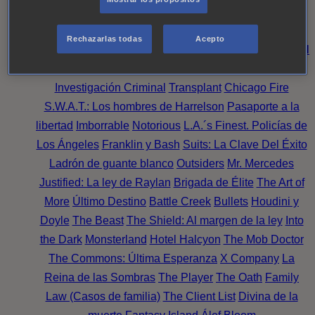
Noche
Wild Bill
Mentes Criminales
Candice Renoir
Absentia
Harrow
Bulletproof
Annika
Lincoln Rhyme:
Rechazarlas todas
Acepto
Cazando al Coleccionista de Huesos
Intuición Criminal
El arte del crimen
Timeless
The Good Doctor
NAVY:
Investigación Criminal
Transplant
Chicago Fire
S.W.A.T.: Los hombres de Harrelson
Pasaporte a la
libertad
Imborrable
Notorious
L.A.´s Finest. Policías de
Los Ángeles
Franklin y Bash
Suits: La Clave Del Éxito
Ladrón de guante blanco
Outsiders
Mr. Mercedes
Justified: La ley de Raylan
Brigada de Élite
The Art of
More
Último Destino
Battle Creek
Bullets
Houdini y
Doyle
The Beast
The Shield: Al margen de la ley
Into
the Dark
Monsterland
Hotel Halcyon
The Mob Doctor
The Commons: Última Esperanza
X Company
La
Reina de las Sombras
The Player
The Oath
Family
Law (Casos de familia)
The Client List
Divina de la