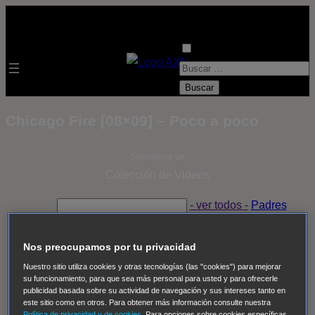
B
u
s
Chicago Fire [08×09] – Poco a poco
c
a
Selecciona un
r
Colección de Videos
:
- ver todos -
Padres
adoptivos
Operación: Huracán
House of Cards
Despedida Salvaje
Despedida Salvaje
Nadie
Sue
Nos preocupamos por tu privacidad
Thomas, el ojo del FBI
Pan Am
Dawson crece
Nuestro sitio utiliza cookies y otras tecnologías (las "cookies") para mejorar
su funcionamiento, para que sea más personal para usted y para ofrecerle
Insomnia
El Guardián
The Blacklist
Cinco en familia
publicidad basada sobre su actividad de navegación y sus intereses tanto en
Hudson & Rex
Diez libras y un sueño
Mr Loverman
este sitio como en otros. Para obtener más información consulte nuestra
Política de privacidad y de cookies
. Para opciones sobre cookies específicas,