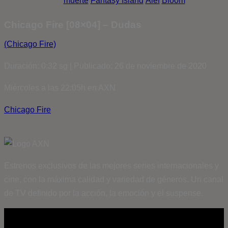
muerte
Fantasy Island
Álef
Bloom
Chicago Fire [08×04] – Dudas
(Chicago Fire)
Duración: 0:32 sg | Publicado: 26 de noviembre de 2020
Miércoles a las 22:05h en AXN
Chicago Fire
Estrenos exclusivos de las mejores series internacionales y
cine, con la máxima calidad y variedad de géneros. Un canal
de TV definido por la acción, la emoción y el suspense.