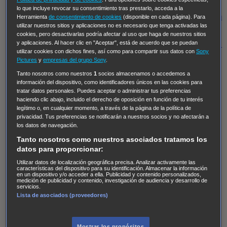
Regreso al futuro III
NUEVE CUERPOS
Los últimos
lo que incluye revocar su consentimiento tras prestarlo, acceda a la
caballeros
Tormenta infinita
Sing Street
Cobra Kai
Tom
Herramienta
de consentimiento de cookies
(disponible en cada página). Para
utilizar nuestros sitios y aplicaciones no es necesario que tenga activadas las
y Lola
High Country
Los casos de Susan Ryeland:
cookies, pero desactivarlas podría afectar al uso que haga de nuestros sitios
Moonflower Murders
Twisted Metal
Mentes Criminales:
y aplicaciones. Al hacer clic en "Aceptar", está de acuerdo que se puedan
utilizar cookies con dichos fines, así como para compartir sus datos con
Sony
Evolution
Terapia de Choque
Ricki
Los Misterios de
Pictures
y
empresas del grupo Sony
.
Hailey Dean
Without Sin: Libre de Culpa
Morbius
Tanto nosotros como nuestros
1
socios almacenamos o accedemos a
información del dispositivo, como identificadores únicos en las cookies para
NCIS: Nueva Orleans
Pandora
En fuera de juego
XIII
tratar datos personales. Puedes aceptar o administrar tus preferencias
The Shield: Al margen de la ley Duplicated
Preacher
haciendo clic abajo, incluido el derecho de oposición en función de tu interés
legítimo o, en cualquier momento, a través de la página de la política de
The Killing Kind
Intersecciones
DOC
Bite Club
privacidad. Tus preferencias se notificarán a nuestros socios y no afectarán a
Chicago Fire
Monarch
Circuito cerrado
Alert: Unidad
los datos de navegación.
de personas desaparecidas
Mad Dogs
La Sustituta
Tanto nosotros como nuestros asociados tratamos los
datos para proporcionar:
Ladrón de guante blanco
Hannibal
Daños y Perjuicios
Utilizar datos de localización geográfica precisa. Analizar activamente las
AXN
Masters of Sex
Three Pines
Accused
Carter
Alice
características del dispositivo para su identificación. Almacenar la información
en un dispositivo y/o acceder a ella. Publicidad y contenido personalizados,
Nevers
Crossing Lines
Einstein
Sobrenatural
Cómo
medición de publicidad y contenido, investigación de audiencia y desarrollo de
servicios.
defender a un asesino
Castle
Hospital de Campaña
Lista de asociados (proveedores)
Magpie Murders
Blindspot
Coyote
For Life: Cadena
Perpetua
Reckoning: Ajuste de Cuentas
Turno de
Mostrar los propósitos