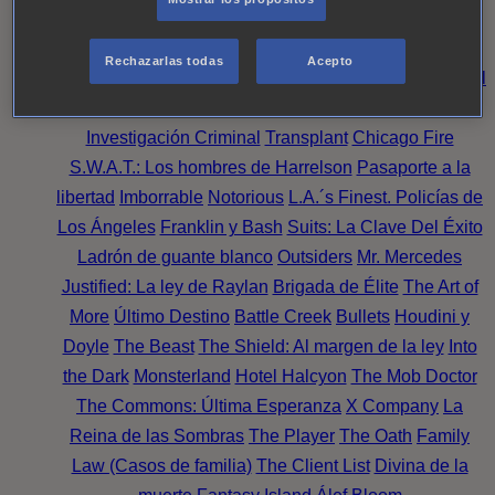
Noche
Wild Bill
Mentes Criminales
Candice Renoir
Absentia
Harrow
Bulletproof
Annika
Lincoln Rhyme:
Rechazarlas todas
Acepto
Cazando al Coleccionista de Huesos
Intuición Criminal
El arte del crimen
Timeless
The Good Doctor
NAVY:
Investigación Criminal
Transplant
Chicago Fire
S.W.A.T.: Los hombres de Harrelson
Pasaporte a la
libertad
Imborrable
Notorious
L.A.´s Finest. Policías de
Los Ángeles
Franklin y Bash
Suits: La Clave Del Éxito
Ladrón de guante blanco
Outsiders
Mr. Mercedes
Justified: La ley de Raylan
Brigada de Élite
The Art of
More
Último Destino
Battle Creek
Bullets
Houdini y
Doyle
The Beast
The Shield: Al margen de la ley
Into
the Dark
Monsterland
Hotel Halcyon
The Mob Doctor
The Commons: Última Esperanza
X Company
La
Reina de las Sombras
The Player
The Oath
Family
Law (Casos de familia)
The Client List
Divina de la