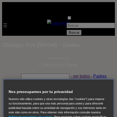
B
u
s
Chicago Fire [08×04] – Dudas
c
a
Selecciona un
r
Colección de Videos
:
- ver todos -
Padres
adoptivos
Operación: Huracán
House of Cards
Despedida Salvaje
Despedida Salvaje
Nadie
Sue
Nos preocupamos por tu privacidad
Thomas, el ojo del FBI
Pan Am
Dawson crece
Nuestro sitio utiliza cookies y otras tecnologías (las "cookies") para mejorar
su funcionamiento, para que sea más personal para usted y para ofrecerle
Insomnia
El Guardián
The Blacklist
Cinco en familia
publicidad basada sobre su actividad de navegación y sus intereses tanto en
Hudson & Rex
Diez libras y un sueño
Mr Loverman
este sitio como en otros. Para obtener más información consulte nuestra
Política de privacidad y de cookies
. Para opciones sobre cookies específicas,