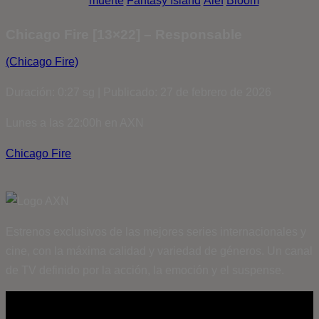
muerte
Fantasy Island
Álef
Bloom
Chicago Fire [13×22] – Responsable
(Chicago Fire)
Duración: 0:27 sg | Publicado: 27 de febrero de 2026
Lunes a las 22:00h en AXN
Chicago Fire
Estrenos exclusivos de las mejores series internacionales y
cine, con la máxima calidad y variedad de géneros. Un canal
de TV definido por la acción, la emoción y el suspense.