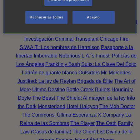
Noche
Wild Bill
Mentes Criminales
Candice Renoir
Absentia
Harrow
Bulletproof
Annika
Lincoln Rhyme:
Rechazarlas todas
Acepto
Cazando al Coleccionista de Huesos
Intuición Criminal
El arte del crimen
Timeless
The Good Doctor
NAVY:
Investigación Criminal
Transplant
Chicago Fire
S.W.A.T.: Los hombres de Harrelson
Pasaporte a la
libertad
Imborrable
Notorious
L.A.´s Finest. Policías de
Los Ángeles
Franklin y Bash
Suits: La Clave Del Éxito
Ladrón de guante blanco
Outsiders
Mr. Mercedes
Justified: La ley de Raylan
Brigada de Élite
The Art of
More
Último Destino
Battle Creek
Bullets
Houdini y
Doyle
The Beast
The Shield: Al margen de la ley
Into
the Dark
Monsterland
Hotel Halcyon
The Mob Doctor
The Commons: Última Esperanza
X Company
La
Reina de las Sombras
The Player
The Oath
Family
Law (Casos de familia)
The Client List
Divina de la