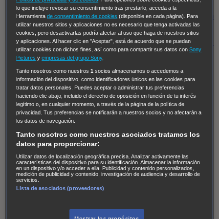
Regreso al futuro III
NUEVE CUERPOS
Los últimos
lo que incluye revocar su consentimiento tras prestarlo, acceda a la
caballeros
Tormenta infinita
Sing Street
Cobra Kai
Tom
Herramienta
de consentimiento de cookies
(disponible en cada página). Para
utilizar nuestros sitios y aplicaciones no es necesario que tenga activadas las
y Lola
High Country
Los casos de Susan Ryeland:
cookies, pero desactivarlas podría afectar al uso que haga de nuestros sitios
Moonflower Murders
Twisted Metal
Mentes Criminales:
y aplicaciones. Al hacer clic en "Aceptar", está de acuerdo que se puedan
utilizar cookies con dichos fines, así como para compartir sus datos con
Sony
Evolution
Terapia de Choque
Ricki
Los Misterios de
Pictures
y
empresas del grupo Sony
.
Hailey Dean
Without Sin: Libre de Culpa
Morbius
Tanto nosotros como nuestros
1
socios almacenamos o accedemos a
información del dispositivo, como identificadores únicos en las cookies para
NCIS: Nueva Orleans
Pandora
En fuera de juego
XIII
tratar datos personales. Puedes aceptar o administrar tus preferencias
The Shield: Al margen de la ley Duplicated
Preacher
haciendo clic abajo, incluido el derecho de oposición en función de tu interés
legítimo o, en cualquier momento, a través de la página de la política de
The Killing Kind
Intersecciones
DOC
Bite Club
privacidad. Tus preferencias se notificarán a nuestros socios y no afectarán a
Chicago Fire
Monarch
Circuito cerrado
Alert: Unidad
los datos de navegación.
de personas desaparecidas
Mad Dogs
La Sustituta
Tanto nosotros como nuestros asociados tratamos los
datos para proporcionar:
Ladrón de guante blanco
Hannibal
Daños y Perjuicios
Utilizar datos de localización geográfica precisa. Analizar activamente las
AXN
Masters of Sex
Three Pines
Accused
Carter
Alice
características del dispositivo para su identificación. Almacenar la información
en un dispositivo y/o acceder a ella. Publicidad y contenido personalizados,
Nevers
Crossing Lines
Einstein
Sobrenatural
Cómo
medición de publicidad y contenido, investigación de audiencia y desarrollo de
servicios.
defender a un asesino
Castle
Hospital de Campaña
Lista de asociados (proveedores)
Magpie Murders
Blindspot
Coyote
For Life: Cadena
Perpetua
Reckoning: Ajuste de Cuentas
Turno de
Mostrar los propósitos