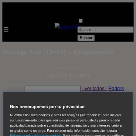
B
u
s
Chicago Fire [13×22] – Responsable
c
a
Selecciona un
r
Colección de Videos
:
- ver todos -
Padres
adoptivos
Operación: Huracán
House of Cards
Despedida Salvaje
Despedida Salvaje
Nadie
Sue
Nos preocupamos por tu privacidad
Thomas, el ojo del FBI
Pan Am
Dawson crece
Nuestro sitio utiliza cookies y otras tecnologías (las "cookies") para mejorar
su funcionamiento, para que sea más personal para usted y para ofrecerle
Insomnia
El Guardián
The Blacklist
Cinco en familia
publicidad basada sobre su actividad de navegación y sus intereses tanto en
Hudson & Rex
Diez libras y un sueño
Mr Loverman
este sitio como en otros. Para obtener más información consulte nuestra
Política de privacidad y de cookies
. Para opciones sobre cookies específicas,