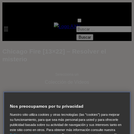
B
u
s
Chicago Fire [13×22] – Resolver el
c
misterio
a
r
Selecciona un
:
Colección de Videos
- ver todos -
Padres
adoptivos
Operación: Huracán
House of Cards
Nos preocupamos por tu privacidad
Despedida Salvaje
Despedida Salvaje
Nadie
Sue
Nuestro sitio utiliza cookies y otras tecnologías (las "cookies") para mejorar
Thomas, el ojo del FBI
Pan Am
Dawson crece
su funcionamiento, para que sea más personal para usted y para ofrecerle
publicidad basada sobre su actividad de navegación y sus intereses tanto en
Insomnia
El Guardián
The Blacklist
Cinco en familia
este sitio como en otros. Para obtener más información consulte nuestra