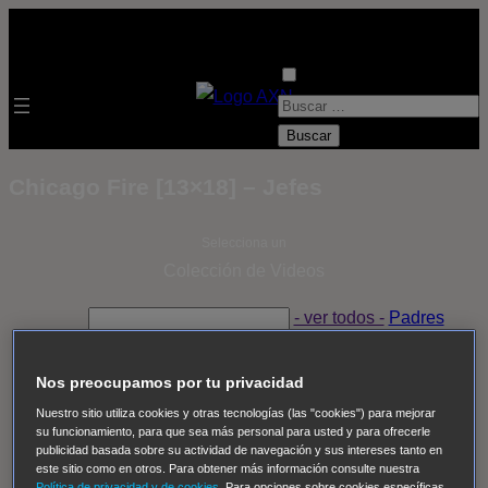
B
u
s
Chicago Fire [13×18] – Jefes
c
a
Selecciona un
r
Colección de Videos
:
- ver todos -
Padres
adoptivos
Operación: Huracán
House of Cards
Despedida Salvaje
Despedida Salvaje
Nadie
Sue
Nos preocupamos por tu privacidad
Thomas, el ojo del FBI
Pan Am
Dawson crece
Nuestro sitio utiliza cookies y otras tecnologías (las "cookies") para mejorar
su funcionamiento, para que sea más personal para usted y para ofrecerle
Insomnia
El Guardián
The Blacklist
Cinco en familia
publicidad basada sobre su actividad de navegación y sus intereses tanto en
Hudson & Rex
Diez libras y un sueño
Mr Loverman
este sitio como en otros. Para obtener más información consulte nuestra
Política de privacidad y de cookies
. Para opciones sobre cookies específicas,