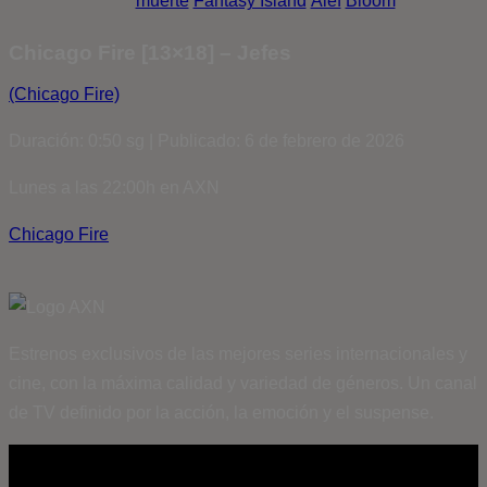
muerte
Fantasy Island
Álef
Bloom
Chicago Fire [13×18] – Jefes
(Chicago Fire)
Duración: 0:50 sg | Publicado: 6 de febrero de 2026
Lunes a las 22:00h en AXN
Chicago Fire
Estrenos exclusivos de las mejores series internacionales y
cine, con la máxima calidad y variedad de géneros. Un canal
de TV definido por la acción, la emoción y el suspense.