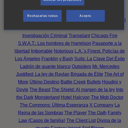
Noche
Wild Bill
Mentes Criminales
Candice Renoir
Absentia
Harrow
Bulletproof
Annika
Lincoln Rhyme:
Rechazarlas todas
Acepto
Cazando al Coleccionista de Huesos
Intuición Criminal
El arte del crimen
Timeless
The Good Doctor
NAVY:
Investigación Criminal
Transplant
Chicago Fire
S.W.A.T.: Los hombres de Harrelson
Pasaporte a la
libertad
Imborrable
Notorious
L.A.´s Finest. Policías de
Los Ángeles
Franklin y Bash
Suits: La Clave Del Éxito
Ladrón de guante blanco
Outsiders
Mr. Mercedes
Justified: La ley de Raylan
Brigada de Élite
The Art of
More
Último Destino
Battle Creek
Bullets
Houdini y
Doyle
The Beast
The Shield: Al margen de la ley
Into
the Dark
Monsterland
Hotel Halcyon
The Mob Doctor
The Commons: Última Esperanza
X Company
La
Reina de las Sombras
The Player
The Oath
Family
Law (Casos de familia)
The Client List
Divina de la