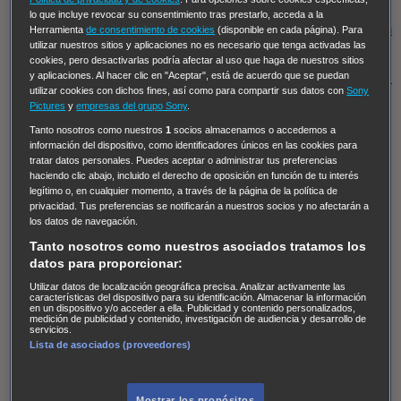
Regreso al futuro III
NUEVE CUERPOS
Los últimos
lo que incluye revocar su consentimiento tras prestarlo, acceda a la
caballeros
Tormenta infinita
Sing Street
Cobra Kai
Tom
Herramienta
de consentimiento de cookies
(disponible en cada página). Para
utilizar nuestros sitios y aplicaciones no es necesario que tenga activadas las
y Lola
High Country
Los casos de Susan Ryeland:
cookies, pero desactivarlas podría afectar al uso que haga de nuestros sitios
Moonflower Murders
Twisted Metal
Mentes Criminales:
y aplicaciones. Al hacer clic en "Aceptar", está de acuerdo que se puedan
utilizar cookies con dichos fines, así como para compartir sus datos con
Sony
Evolution
Terapia de Choque
Ricki
Los Misterios de
Pictures
y
empresas del grupo Sony
.
Hailey Dean
Without Sin: Libre de Culpa
Morbius
Tanto nosotros como nuestros
1
socios almacenamos o accedemos a
información del dispositivo, como identificadores únicos en las cookies para
NCIS: Nueva Orleans
Pandora
En fuera de juego
XIII
tratar datos personales. Puedes aceptar o administrar tus preferencias
The Shield: Al margen de la ley Duplicated
Preacher
haciendo clic abajo, incluido el derecho de oposición en función de tu interés
legítimo o, en cualquier momento, a través de la página de la política de
The Killing Kind
Intersecciones
DOC
Bite Club
privacidad. Tus preferencias se notificarán a nuestros socios y no afectarán a
Chicago Fire
Monarch
Circuito cerrado
Alert: Unidad
los datos de navegación.
de personas desaparecidas
Mad Dogs
La Sustituta
Tanto nosotros como nuestros asociados tratamos los
datos para proporcionar:
Ladrón de guante blanco
Hannibal
Daños y Perjuicios
Utilizar datos de localización geográfica precisa. Analizar activamente las
AXN
Masters of Sex
Three Pines
Accused
Carter
Alice
características del dispositivo para su identificación. Almacenar la información
en un dispositivo y/o acceder a ella. Publicidad y contenido personalizados,
Nevers
Crossing Lines
Einstein
Sobrenatural
Cómo
medición de publicidad y contenido, investigación de audiencia y desarrollo de
servicios.
defender a un asesino
Castle
Hospital de Campaña
Lista de asociados (proveedores)
Magpie Murders
Blindspot
Coyote
For Life: Cadena
Perpetua
Reckoning: Ajuste de Cuentas
Turno de
Mostrar los propósitos