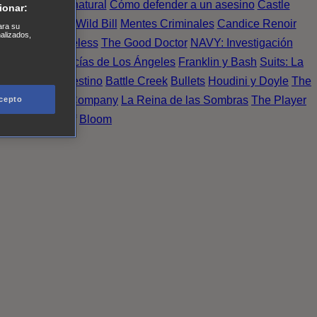
Einstein
Sobrenatural
Cómo defender a un asesino
Castle
ionar:
urno de Noche
Wild Bill
Mentes Criminales
Candice Renoir
ara su
nalizados,
 del crimen
Timeless
The Good Doctor
NAVY: Investigación
A.´s Finest. Policías de Los Ángeles
Franklin y Bash
Suits: La
 More
Último Destino
Battle Creek
Bullets
Houdini y Doyle
The
 Esperanza
X Company
La Reina de las Sombras
The Player
cepto
tasy Island
Álef
Bloom