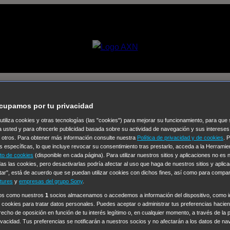
ido
cupamos por tu privacidad
 utiliza cookies y otras tecnologías (las "cookies") para mejorar su funcionamiento, para qu
Selecciona un
a usted y para ofrecerle publicidad basada sobre su actividad de navegación y sus intereses
n otros. Para obtener más información consulte nuestra
Política de privacidad y de cookies
. 
Colección de Videos
s específicas, lo que incluye revocar su consentimiento tras prestarlo, acceda a la Herrami
to de cookies
(disponible en cada página). Para utilizar nuestros sitios y aplicaciones no es
vos
Operación: Huracán
House of Cards
Despedida Salvaje
De
as las cookies, pero desactivarlas podría afectar al uso que haga de nuestros sitios y aplica
tar", está de acuerdo que se puedan utilizar cookies con dichos fines, así como para compar
Cinco en familia
Hudson & Rex
Diez libras y un sueño
Mr Love
tures
y
empresas del grupo Sony
.
y Lola
High Country
Los casos de Susan Ryeland: Moonflower
ros como nuestros
1
socios almacenamos o accedemos a información del dispositivo, como id
 cookies para tratar datos personales. Puedes aceptar o administrar tus preferencias haciend
Sin: Libre de Culpa
Morbius
NCIS: Nueva Orleans
Pandora
En 
erecho de oposición en función de tu interés legítimo o, en cualquier momento, a través de la 
ub
Chicago Fire
Monarch
Circuito cerrado
Alert: Unidad de per
rivacidad. Tus preferencias se notificarán a nuestros socios y no afectarán a los datos de na