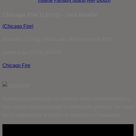
muerte
Fantasy Island
Álef
Bloom
Chicago Fire [13×16] – Una familia
(Chicago Fire)
Duración: 2:11 sg | Publicado: 28 de enero de 2026
Lunes a las 22:00h en AXN
Chicago Fire
Estrenos exclusivos de las mejores series internacionales y
cine, con la máxima calidad y variedad de géneros. Un canal
de TV definido por la acción, la emoción y el suspense.