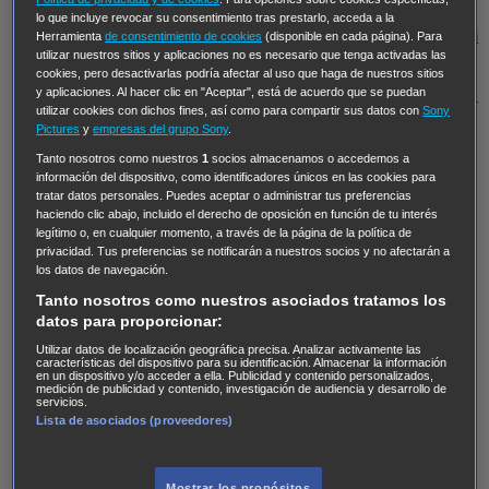
Regreso al futuro III
NUEVE CUERPOS
Los últimos
lo que incluye revocar su consentimiento tras prestarlo, acceda a la
caballeros
Tormenta infinita
Sing Street
Cobra Kai
Tom
Herramienta
de consentimiento de cookies
(disponible en cada página). Para
utilizar nuestros sitios y aplicaciones no es necesario que tenga activadas las
y Lola
High Country
Los casos de Susan Ryeland:
cookies, pero desactivarlas podría afectar al uso que haga de nuestros sitios
Moonflower Murders
Twisted Metal
Mentes Criminales:
y aplicaciones. Al hacer clic en "Aceptar", está de acuerdo que se puedan
utilizar cookies con dichos fines, así como para compartir sus datos con
Sony
Evolution
Terapia de Choque
Ricki
Los Misterios de
Pictures
y
empresas del grupo Sony
.
Hailey Dean
Without Sin: Libre de Culpa
Morbius
Tanto nosotros como nuestros
1
socios almacenamos o accedemos a
información del dispositivo, como identificadores únicos en las cookies para
NCIS: Nueva Orleans
Pandora
En fuera de juego
XIII
tratar datos personales. Puedes aceptar o administrar tus preferencias
The Shield: Al margen de la ley Duplicated
Preacher
haciendo clic abajo, incluido el derecho de oposición en función de tu interés
legítimo o, en cualquier momento, a través de la página de la política de
The Killing Kind
Intersecciones
DOC
Bite Club
privacidad. Tus preferencias se notificarán a nuestros socios y no afectarán a
Chicago Fire
Monarch
Circuito cerrado
Alert: Unidad
los datos de navegación.
de personas desaparecidas
Mad Dogs
La Sustituta
Tanto nosotros como nuestros asociados tratamos los
datos para proporcionar:
Ladrón de guante blanco
Hannibal
Daños y Perjuicios
Utilizar datos de localización geográfica precisa. Analizar activamente las
AXN
Masters of Sex
Three Pines
Accused
Carter
Alice
características del dispositivo para su identificación. Almacenar la información
en un dispositivo y/o acceder a ella. Publicidad y contenido personalizados,
Nevers
Crossing Lines
Einstein
Sobrenatural
Cómo
medición de publicidad y contenido, investigación de audiencia y desarrollo de
servicios.
defender a un asesino
Castle
Hospital de Campaña
Lista de asociados (proveedores)
Magpie Murders
Blindspot
Coyote
For Life: Cadena
Perpetua
Reckoning: Ajuste de Cuentas
Turno de
Mostrar los propósitos