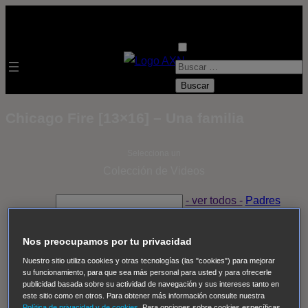
B
u
s
Chicago Fire [13×16] – Una familia
c
a
Selecciona un
r
Colección de Videos
:
- ver todos -
Padres
adoptivos
Operación: Huracán
House of Cards
Despedida Salvaje
Despedida Salvaje
Nadie
Sue
Nos preocupamos por tu privacidad
Thomas, el ojo del FBI
Pan Am
Dawson crece
Nuestro sitio utiliza cookies y otras tecnologías (las "cookies") para mejorar
su funcionamiento, para que sea más personal para usted y para ofrecerle
Insomnia
El Guardián
The Blacklist
Cinco en familia
publicidad basada sobre su actividad de navegación y sus intereses tanto en
Hudson & Rex
Diez libras y un sueño
Mr Loverman
este sitio como en otros. Para obtener más información consulte nuestra
Política de privacidad y de cookies
. Para opciones sobre cookies específicas,