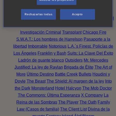
Noche
Wild Bill
Mentes Criminales
Candice Renoir
Absentia
Harrow
Bulletproof
Annika
Lincoln Rhyme:
Rechazarlas todas
Acepto
Cazando al Coleccionista de Huesos
Intuición Criminal
El arte del crimen
Timeless
The Good Doctor
NAVY:
Investigación Criminal
Transplant
Chicago Fire
S.W.A.T.: Los hombres de Harrelson
Pasaporte a la
libertad
Imborrable
Notorious
L.A.´s Finest. Policías de
Los Ángeles
Franklin y Bash
Suits: La Clave Del Éxito
Ladrón de guante blanco
Outsiders
Mr. Mercedes
Justified: La ley de Raylan
Brigada de Élite
The Art of
More
Último Destino
Battle Creek
Bullets
Houdini y
Doyle
The Beast
The Shield: Al margen de la ley
Into
the Dark
Monsterland
Hotel Halcyon
The Mob Doctor
The Commons: Última Esperanza
X Company
La
Reina de las Sombras
The Player
The Oath
Family
Law (Casos de familia)
The Client List
Divina de la