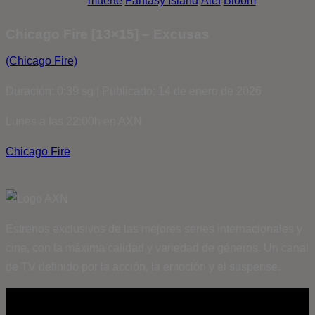
muerte
Fantasy Island
Álef
Bloom
Chicago Fire [13×15] – Excusas
(Chicago Fire)
Duración: 0:39 sg | Publicado: 14 de enero de 2026
Lunes a las 22:00h en AXN
Chicago Fire
Estrenos exclusivos de las mejores series internacionales y
cine, con la máxima calidad y variedad de géneros. Un canal
de TV definido por la acción, la emoción y el suspense.