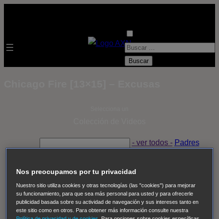
B
u
s
Chicago Fire [13×15] – Excusas
c
a
Selecciona un
r
Colección de Videos
:
- ver todos -
Padres
adoptivos
Operación: Huracán
House of Cards
Despedida Salvaje
Despedida Salvaje
Nadie
Sue
Nos preocupamos por tu privacidad
Thomas, el ojo del FBI
Pan Am
Dawson crece
Nuestro sitio utiliza cookies y otras tecnologías (las "cookies") para mejorar
su funcionamiento, para que sea más personal para usted y para ofrecerle
Insomnia
El Guardián
The Blacklist
Cinco en familia
publicidad basada sobre su actividad de navegación y sus intereses tanto en
Hudson & Rex
Diez libras y un sueño
Mr Loverman
este sitio como en otros. Para obtener más información consulte nuestra
Política de privacidad y de cookies
. Para opciones sobre cookies específicas,