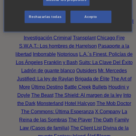
Noche
Wild Bill
Mentes Criminales
Candice Renoir
Absentia
Harrow
Bulletproof
Annika
Lincoln Rhyme:
Rechazarlas todas
Acepto
Cazando al Coleccionista de Huesos
Intuición Criminal
El arte del crimen
Timeless
The Good Doctor
NAVY:
Investigación Criminal
Transplant
Chicago Fire
S.W.A.T.: Los hombres de Harrelson
Pasaporte a la
libertad
Imborrable
Notorious
L.A.´s Finest. Policías de
Los Ángeles
Franklin y Bash
Suits: La Clave Del Éxito
Ladrón de guante blanco
Outsiders
Mr. Mercedes
Justified: La ley de Raylan
Brigada de Élite
The Art of
More
Último Destino
Battle Creek
Bullets
Houdini y
Doyle
The Beast
The Shield: Al margen de la ley
Into
the Dark
Monsterland
Hotel Halcyon
The Mob Doctor
The Commons: Última Esperanza
X Company
La
Reina de las Sombras
The Player
The Oath
Family
Law (Casos de familia)
The Client List
Divina de la