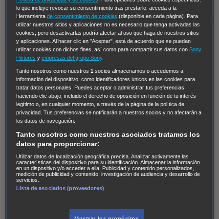
Regreso al futuro III
NUEVE CUERPOS
Los últimos
lo que incluye revocar su consentimiento tras prestarlo, acceda a la
caballeros
Tormenta infinita
Sing Street
Cobra Kai
Tom
Herramienta
de consentimiento de cookies
(disponible en cada página). Para
utilizar nuestros sitios y aplicaciones no es necesario que tenga activadas las
y Lola
High Country
Los casos de Susan Ryeland:
cookies, pero desactivarlas podría afectar al uso que haga de nuestros sitios
Moonflower Murders
Twisted Metal
Mentes Criminales:
y aplicaciones. Al hacer clic en "Aceptar", está de acuerdo que se puedan
utilizar cookies con dichos fines, así como para compartir sus datos con
Sony
Evolution
Terapia de Choque
Ricki
Los Misterios de
Pictures
y
empresas del grupo Sony
.
Hailey Dean
Without Sin: Libre de Culpa
Morbius
Tanto nosotros como nuestros
1
socios almacenamos o accedemos a
información del dispositivo, como identificadores únicos en las cookies para
NCIS: Nueva Orleans
Pandora
En fuera de juego
XIII
tratar datos personales. Puedes aceptar o administrar tus preferencias
The Shield: Al margen de la ley Duplicated
Preacher
haciendo clic abajo, incluido el derecho de oposición en función de tu interés
legítimo o, en cualquier momento, a través de la página de la política de
The Killing Kind
Intersecciones
DOC
Bite Club
privacidad. Tus preferencias se notificarán a nuestros socios y no afectarán a
Chicago Fire
Monarch
Circuito cerrado
Alert: Unidad
los datos de navegación.
de personas desaparecidas
Mad Dogs
La Sustituta
Tanto nosotros como nuestros asociados tratamos los
datos para proporcionar:
Ladrón de guante blanco
Hannibal
Daños y Perjuicios
Utilizar datos de localización geográfica precisa. Analizar activamente las
AXN
Masters of Sex
Three Pines
Accused
Carter
Alice
características del dispositivo para su identificación. Almacenar la información
en un dispositivo y/o acceder a ella. Publicidad y contenido personalizados,
Nevers
Crossing Lines
Einstein
Sobrenatural
Cómo
medición de publicidad y contenido, investigación de audiencia y desarrollo de
servicios.
defender a un asesino
Castle
Hospital de Campaña
Lista de asociados (proveedores)
Magpie Murders
Blindspot
Coyote
For Life: Cadena
Perpetua
Reckoning: Ajuste de Cuentas
Turno de
Mostrar los propósitos