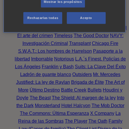
Mostrar los propósitos
Perpetua
Reckoning: Ajuste de Cuentas
Turno de
Noche
Wild Bill
Mentes Criminales
Candice Renoir
Rechazarlas todas
Acepto
Absentia
Harrow
Bulletproof
Annika
Lincoln Rhyme:
Cazando al Coleccionista de Huesos
Intuición Criminal
El arte del crimen
Timeless
The Good Doctor
NAVY:
Investigación Criminal
Transplant
Chicago Fire
S.W.A.T.: Los hombres de Harrelson
Pasaporte a la
libertad
Imborrable
Notorious
L.A.´s Finest. Policías de
Los Ángeles
Franklin y Bash
Suits: La Clave Del Éxito
Ladrón de guante blanco
Outsiders
Mr. Mercedes
Justified: La ley de Raylan
Brigada de Élite
The Art of
More
Último Destino
Battle Creek
Bullets
Houdini y
Doyle
The Beast
The Shield: Al margen de la ley
Into
the Dark
Monsterland
Hotel Halcyon
The Mob Doctor
The Commons: Última Esperanza
X Company
La
Reina de las Sombras
The Player
The Oath
Family
Law (Casos de familia)
The Client List
Divina de la