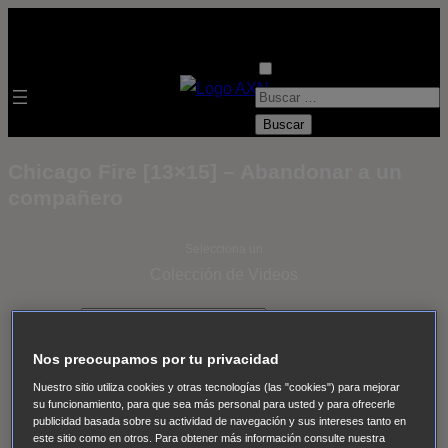
B
u
s
Chicago Fire [13×15] – Abandonar a un
c
compañero
a
r
Selecciona un
:
Colección de Videos
- ver todos -
Padres
adoptivos
Operación: Huracán
House of Cards
Nos preocupamos por tu privacidad
Despedida Salvaje
Despedida Salvaje
Nadie
Sue
Nuestro sitio utiliza cookies y otras tecnologías (las "cookies") para mejorar
Thomas, el ojo del FBI
Pan Am
Dawson crece
su funcionamiento, para que sea más personal para usted y para ofrecerle
publicidad basada sobre su actividad de navegación y sus intereses tanto en
Insomnia
El Guardián
The Blacklist
Cinco en familia
este sitio como en otros. Para obtener más información consulte nuestra