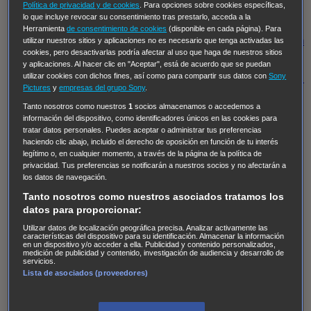
Hudson & Rex
Diez libras y un sueño
Mr Loverman
Política de privacidad y de cookies
. Para opciones sobre cookies específicas,
lo que incluye revocar su consentimiento tras prestarlo, acceda a la
Regreso al futuro III
NUEVE CUERPOS
Los últimos
Herramienta
de consentimiento de cookies
(disponible en cada página). Para
caballeros
Tormenta infinita
Sing Street
Cobra Kai
Tom
utilizar nuestros sitios y aplicaciones no es necesario que tenga activadas las
cookies, pero desactivarlas podría afectar al uso que haga de nuestros sitios
y Lola
High Country
Los casos de Susan Ryeland:
y aplicaciones. Al hacer clic en "Aceptar", está de acuerdo que se puedan
utilizar cookies con dichos fines, así como para compartir sus datos con
Sony
Moonflower Murders
Twisted Metal
Mentes Criminales:
Pictures
y
empresas del grupo Sony
.
Evolution
Terapia de Choque
Ricki
Los Misterios de
Tanto nosotros como nuestros
1
socios almacenamos o accedemos a
Hailey Dean
Without Sin: Libre de Culpa
Morbius
información del dispositivo, como identificadores únicos en las cookies para
tratar datos personales. Puedes aceptar o administrar tus preferencias
NCIS: Nueva Orleans
Pandora
En fuera de juego
XIII
haciendo clic abajo, incluido el derecho de oposición en función de tu interés
The Shield: Al margen de la ley Duplicated
Preacher
legítimo o, en cualquier momento, a través de la página de la política de
privacidad. Tus preferencias se notificarán a nuestros socios y no afectarán a
The Killing Kind
Intersecciones
DOC
Bite Club
los datos de navegación.
Chicago Fire
Monarch
Circuito cerrado
Alert: Unidad
Tanto nosotros como nuestros asociados tratamos los
de personas desaparecidas
Mad Dogs
La Sustituta
datos para proporcionar:
Ladrón de guante blanco
Hannibal
Daños y Perjuicios
Utilizar datos de localización geográfica precisa. Analizar activamente las
características del dispositivo para su identificación. Almacenar la información
en un dispositivo y/o acceder a ella. Publicidad y contenido personalizados,
AXN
Masters of Sex
Three Pines
Accused
Carter
Alice
medición de publicidad y contenido, investigación de audiencia y desarrollo de
servicios.
Nevers
Crossing Lines
Einstein
Sobrenatural
Cómo
Lista de asociados (proveedores)
defender a un asesino
Castle
Hospital de Campaña
Magpie Murders
Blindspot
Coyote
For Life: Cadena