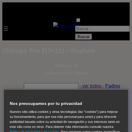
B
u
s
Chicago Fire [13×12] – Ruptura
c
a
Selecciona un
r
Colección de Videos
:
- ver todos -
Padres
adoptivos
Operación: Huracán
House of Cards
Despedida Salvaje
Despedida Salvaje
Nadie
Sue
Nos preocupamos por tu privacidad
Thomas, el ojo del FBI
Pan Am
Dawson crece
Nuestro sitio utiliza cookies y otras tecnologías (las "cookies") para mejorar
su funcionamiento, para que sea más personal para usted y para ofrecerle
Insomnia
El Guardián
The Blacklist
Cinco en familia
publicidad basada sobre su actividad de navegación y sus intereses tanto en
Hudson & Rex
Diez libras y un sueño
Mr Loverman
este sitio como en otros. Para obtener más información consulte nuestra
Política de privacidad y de cookies
. Para opciones sobre cookies específicas,