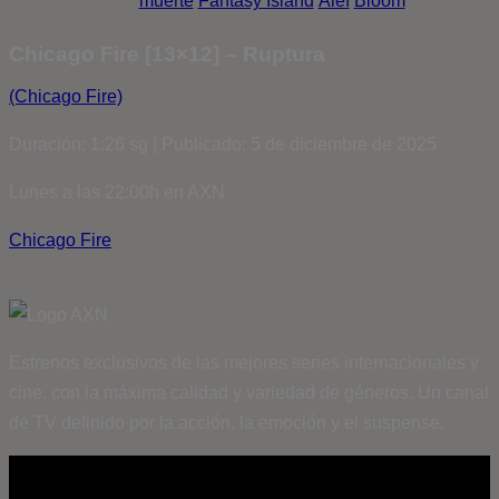
muerte
Fantasy Island
Álef
Bloom
Chicago Fire [13×12] – Ruptura
(Chicago Fire)
Duración: 1:26 sg | Publicado: 5 de diciembre de 2025
Lunes a las 22:00h en AXN
Chicago Fire
Estrenos exclusivos de las mejores series internacionales y
cine, con la máxima calidad y variedad de géneros. Un canal
de TV definido por la acción, la emoción y el suspense.