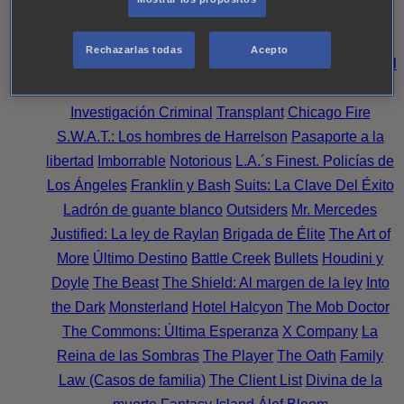
Noche
Wild Bill
Mentes Criminales
Candice Renoir
Absentia
Harrow
Bulletproof
Annika
Lincoln Rhyme:
Rechazarlas todas
Acepto
Cazando al Coleccionista de Huesos
Intuición Criminal
El arte del crimen
Timeless
The Good Doctor
NAVY:
Investigación Criminal
Transplant
Chicago Fire
S.W.A.T.: Los hombres de Harrelson
Pasaporte a la
libertad
Imborrable
Notorious
L.A.´s Finest. Policías de
Los Ángeles
Franklin y Bash
Suits: La Clave Del Éxito
Ladrón de guante blanco
Outsiders
Mr. Mercedes
Justified: La ley de Raylan
Brigada de Élite
The Art of
More
Último Destino
Battle Creek
Bullets
Houdini y
Doyle
The Beast
The Shield: Al margen de la ley
Into
the Dark
Monsterland
Hotel Halcyon
The Mob Doctor
The Commons: Última Esperanza
X Company
La
Reina de las Sombras
The Player
The Oath
Family
Law (Casos de familia)
The Client List
Divina de la