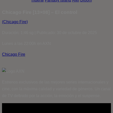
muerte
Fantasy Island
Álef
Bloom
Chicago Fire [13×08] – El control
(Chicago Fire)
Duración: 1:46 sg | Publicado: 30 de octubre de 2025
Lunes a las 22:00h en AXN
Chicago Fire
Estrenos exclusivos de las mejores series internacionales y
cine, con la máxima calidad y variedad de géneros. Un canal
de TV definido por la acción, la emoción y el suspense.