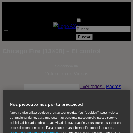
B
u
s
Chicago Fire [13×08] – El control
c
a
Selecciona un
r
Colección de Videos
:
- ver todos -
Padres
adoptivos
Operación: Huracán
House of Cards
Despedida Salvaje
Despedida Salvaje
Nadie
Sue
Nos preocupamos por tu privacidad
Thomas, el ojo del FBI
Pan Am
Dawson crece
Nuestro sitio utiliza cookies y otras tecnologías (las "cookies") para mejorar
su funcionamiento, para que sea más personal para usted y para ofrecerle
Insomnia
El Guardián
The Blacklist
Cinco en familia
publicidad basada sobre su actividad de navegación y sus intereses tanto en
Hudson & Rex
Diez libras y un sueño
Mr Loverman
este sitio como en otros. Para obtener más información consulte nuestra
Política de privacidad y de cookies
. Para opciones sobre cookies específicas,