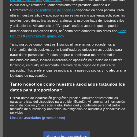
Regreso al futuro III
NUEVE CUERPOS
Los últimos
lo que incluye revocar su consentimiento tras prestarlo, acceda a la
caballeros
Tormenta infinita
Sing Street
Cobra Kai
Tom
Herramienta
de consentimiento de cookies
(disponible en cada página). Para
utilizar nuestros sitios y aplicaciones no es necesario que tenga activadas las
y Lola
High Country
Los casos de Susan Ryeland:
cookies, pero desactivarlas podría afectar al uso que haga de nuestros sitios
Moonflower Murders
Twisted Metal
Mentes Criminales:
y aplicaciones. Al hacer clic en "Aceptar", está de acuerdo que se puedan
utilizar cookies con dichos fines, así como para compartir sus datos con
Sony
Evolution
Terapia de Choque
Ricki
Los Misterios de
Pictures
y
empresas del grupo Sony
.
Hailey Dean
Without Sin: Libre de Culpa
Morbius
Tanto nosotros como nuestros
1
socios almacenamos o accedemos a
información del dispositivo, como identificadores únicos en las cookies para
NCIS: Nueva Orleans
Pandora
En fuera de juego
XIII
tratar datos personales. Puedes aceptar o administrar tus preferencias
The Shield: Al margen de la ley Duplicated
Preacher
haciendo clic abajo, incluido el derecho de oposición en función de tu interés
legítimo o, en cualquier momento, a través de la página de la política de
The Killing Kind
Intersecciones
DOC
Bite Club
privacidad. Tus preferencias se notificarán a nuestros socios y no afectarán a
Chicago Fire
Monarch
Circuito cerrado
Alert: Unidad
los datos de navegación.
de personas desaparecidas
Mad Dogs
La Sustituta
Tanto nosotros como nuestros asociados tratamos los
datos para proporcionar:
Ladrón de guante blanco
Hannibal
Daños y Perjuicios
Utilizar datos de localización geográfica precisa. Analizar activamente las
AXN
Masters of Sex
Three Pines
Accused
Carter
Alice
características del dispositivo para su identificación. Almacenar la información
en un dispositivo y/o acceder a ella. Publicidad y contenido personalizados,
Nevers
Crossing Lines
Einstein
Sobrenatural
Cómo
medición de publicidad y contenido, investigación de audiencia y desarrollo de
servicios.
defender a un asesino
Castle
Hospital de Campaña
Lista de asociados (proveedores)
Magpie Murders
Blindspot
Coyote
For Life: Cadena
Perpetua
Reckoning: Ajuste de Cuentas
Turno de
Mostrar los propósitos