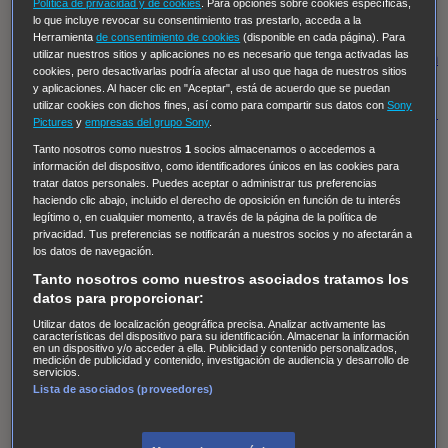
Hudson & Rex
Diez libras y un sueño
Mr Loverman
Política de privacidad y de cookies
. Para opciones sobre cookies específicas,
lo que incluye revocar su consentimiento tras prestarlo, acceda a la
Regreso al futuro III
NUEVE CUERPOS
Los últimos
Herramienta
de consentimiento de cookies
(disponible en cada página). Para
utilizar nuestros sitios y aplicaciones no es necesario que tenga activadas las
caballeros
Tormenta infinita
Sing Street
Cobra Kai
Tom
cookies, pero desactivarlas podría afectar al uso que haga de nuestros sitios
y Lola
High Country
Los casos de Susan Ryeland:
y aplicaciones. Al hacer clic en "Aceptar", está de acuerdo que se puedan
utilizar cookies con dichos fines, así como para compartir sus datos con
Sony
Moonflower Murders
Twisted Metal
Mentes Criminales:
Pictures
y
empresas del grupo Sony
.
Evolution
Terapia de Choque
Ricki
Los Misterios de
Tanto nosotros como nuestros
1
socios almacenamos o accedemos a
Hailey Dean
Without Sin: Libre de Culpa
Morbius
información del dispositivo, como identificadores únicos en las cookies para
tratar datos personales. Puedes aceptar o administrar tus preferencias
NCIS: Nueva Orleans
Pandora
En fuera de juego
XIII
haciendo clic abajo, incluido el derecho de oposición en función de tu interés
legítimo o, en cualquier momento, a través de la página de la política de
The Shield: Al margen de la ley Duplicated
Preacher
privacidad. Tus preferencias se notificarán a nuestros socios y no afectarán a
The Killing Kind
Intersecciones
DOC
Bite Club
los datos de navegación.
Chicago Fire
Monarch
Circuito cerrado
Alert: Unidad
Tanto nosotros como nuestros asociados tratamos los
datos para proporcionar:
de personas desaparecidas
Mad Dogs
La Sustituta
Utilizar datos de localización geográfica precisa. Analizar activamente las
Ladrón de guante blanco
Hannibal
Daños y Perjuicios
características del dispositivo para su identificación. Almacenar la información
en un dispositivo y/o acceder a ella. Publicidad y contenido personalizados,
AXN
Masters of Sex
Three Pines
Accused
Carter
Alice
medición de publicidad y contenido, investigación de audiencia y desarrollo de
servicios.
Nevers
Crossing Lines
Einstein
Sobrenatural
Cómo
Lista de asociados (proveedores)
defender a un asesino
Castle
Hospital de Campaña
Magpie Murders
Blindspot
Coyote
For Life: Cadena