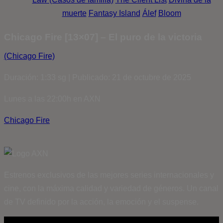
muerte
Fantasy Island
Álef
Bloom
Chicago Fire [13×07] – El puro de la victoria
(Chicago Fire)
Duración: 1:33 sg | Publicado: 21 de octubre de 2025
Lunes a las 22:00h en AXN
Chicago Fire
Estrenos exclusivos de las mejores series internacionales y
cine, con la máxima calidad y variedad de géneros. Un canal
de TV definido por la acción, la emoción y el suspense.