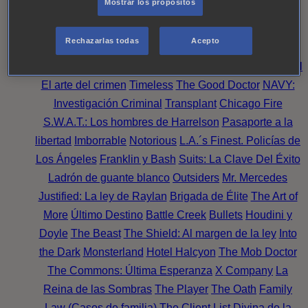
Mostrar los propósitos
Perpetua
Reckoning: Ajuste de Cuentas
Turno de
Noche
Wild Bill
Mentes Criminales
Candice Renoir
Rechazarlas todas
Acepto
Absentia
Harrow
Bulletproof
Annika
Lincoln Rhyme:
Cazando al Coleccionista de Huesos
Intuición Criminal
El arte del crimen
Timeless
The Good Doctor
NAVY:
Investigación Criminal
Transplant
Chicago Fire
S.W.A.T.: Los hombres de Harrelson
Pasaporte a la
libertad
Imborrable
Notorious
L.A.´s Finest. Policías de
Los Ángeles
Franklin y Bash
Suits: La Clave Del Éxito
Ladrón de guante blanco
Outsiders
Mr. Mercedes
Justified: La ley de Raylan
Brigada de Élite
The Art of
More
Último Destino
Battle Creek
Bullets
Houdini y
Doyle
The Beast
The Shield: Al margen de la ley
Into
the Dark
Monsterland
Hotel Halcyon
The Mob Doctor
The Commons: Última Esperanza
X Company
La
Reina de las Sombras
The Player
The Oath
Family
Law (Casos de familia)
The Client List
Divina de la