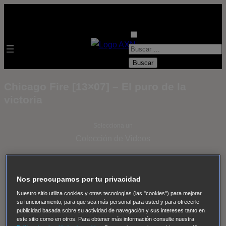
B
u
s
Chicago Fire [13×07] – El puro de la
c
victoria
a
r
Selecciona un
:
Colección de Videos
- ver todos -
Padres
adoptivos
Operación: Huracán
House of Cards
Nos preocupamos por tu privacidad
Despedida Salvaje
Despedida Salvaje
Nadie
Sue
Nuestro sitio utiliza cookies y otras tecnologías (las "cookies") para mejorar
Thomas, el ojo del FBI
Pan Am
Dawson crece
su funcionamiento, para que sea más personal para usted y para ofrecerle
publicidad basada sobre su actividad de navegación y sus intereses tanto en
Insomnia
El Guardián
The Blacklist
Cinco en familia
este sitio como en otros. Para obtener más información consulte nuestra