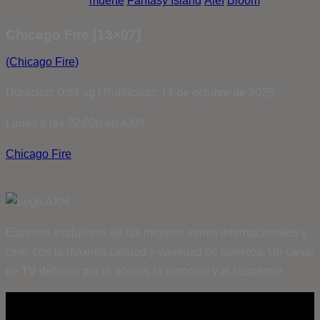
muerte
Fantasy Island
Álef
Bloom
Chicago Fire [13×07]
(Chicago Fire)
Duración: 0:31 sg | Publicado: 14 de octubre de 2025
Lunes a las 22:00h en AXN
Chicago Fire
Estrenos exclusivos de las mejores series internacionales y
cine, con la máxima calidad y variedad de géneros. Un canal
de TV definido por la acción, la emoción y el suspense.