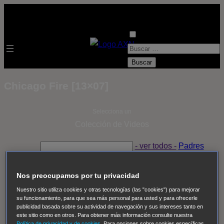
B
u
s
Chicago Fire [13×07]
c
a
Selecciona un
r
Colección de Videos
:
- ver todos -
Padres
adoptivos
Operación: Huracán
House of Cards
Despedida Salvaje
Despedida Salvaje
Nadie
Sue
Nos preocupamos por tu privacidad
Thomas, el ojo del FBI
Pan Am
Dawson crece
Nuestro sitio utiliza cookies y otras tecnologías (las "cookies") para mejorar
su funcionamiento, para que sea más personal para usted y para ofrecerle
Insomnia
El Guardián
The Blacklist
Cinco en familia
publicidad basada sobre su actividad de navegación y sus intereses tanto en
Hudson & Rex
Diez libras y un sueño
Mr Loverman
este sitio como en otros. Para obtener más información consulte nuestra
Política de privacidad y de cookies
. Para opciones sobre cookies específicas,