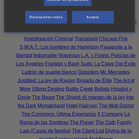
Noche
Wild Bill
Mentes Criminales
Candice Renoir
Absentia
Harrow
Bulletproof
Annika
Lincoln Rhyme:
Rechazarlas todas
Acepto
Cazando al Coleccionista de Huesos
Intuición Criminal
El arte del crimen
Timeless
The Good Doctor
NAVY:
Investigación Criminal
Transplant
Chicago Fire
S.W.A.T.: Los hombres de Harrelson
Pasaporte a la
libertad
Imborrable
Notorious
L.A.´s Finest. Policías de
Los Ángeles
Franklin y Bash
Suits: La Clave Del Éxito
Ladrón de guante blanco
Outsiders
Mr. Mercedes
Justified: La ley de Raylan
Brigada de Élite
The Art of
More
Último Destino
Battle Creek
Bullets
Houdini y
Doyle
The Beast
The Shield: Al margen de la ley
Into
the Dark
Monsterland
Hotel Halcyon
The Mob Doctor
The Commons: Última Esperanza
X Company
La
Reina de las Sombras
The Player
The Oath
Family
Law (Casos de familia)
The Client List
Divina de la