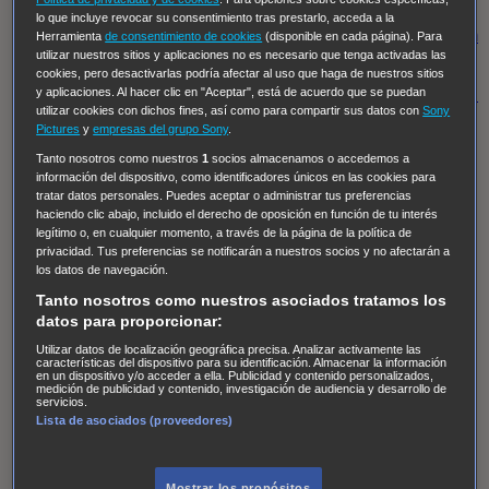
Regreso al futuro III
NUEVE CUERPOS
Los últimos
lo que incluye revocar su consentimiento tras prestarlo, acceda a la
caballeros
Tormenta infinita
Sing Street
Cobra Kai
Tom
Herramienta
de consentimiento de cookies
(disponible en cada página). Para
utilizar nuestros sitios y aplicaciones no es necesario que tenga activadas las
y Lola
High Country
Los casos de Susan Ryeland:
cookies, pero desactivarlas podría afectar al uso que haga de nuestros sitios
Moonflower Murders
Twisted Metal
Mentes Criminales:
y aplicaciones. Al hacer clic en "Aceptar", está de acuerdo que se puedan
utilizar cookies con dichos fines, así como para compartir sus datos con
Sony
Evolution
Terapia de Choque
Ricki
Los Misterios de
Pictures
y
empresas del grupo Sony
.
Hailey Dean
Without Sin: Libre de Culpa
Morbius
Tanto nosotros como nuestros
1
socios almacenamos o accedemos a
información del dispositivo, como identificadores únicos en las cookies para
NCIS: Nueva Orleans
Pandora
En fuera de juego
XIII
tratar datos personales. Puedes aceptar o administrar tus preferencias
The Shield: Al margen de la ley Duplicated
Preacher
haciendo clic abajo, incluido el derecho de oposición en función de tu interés
legítimo o, en cualquier momento, a través de la página de la política de
The Killing Kind
Intersecciones
DOC
Bite Club
privacidad. Tus preferencias se notificarán a nuestros socios y no afectarán a
Chicago Fire
Monarch
Circuito cerrado
Alert: Unidad
los datos de navegación.
de personas desaparecidas
Mad Dogs
La Sustituta
Tanto nosotros como nuestros asociados tratamos los
datos para proporcionar:
Ladrón de guante blanco
Hannibal
Daños y Perjuicios
Utilizar datos de localización geográfica precisa. Analizar activamente las
AXN
Masters of Sex
Three Pines
Accused
Carter
Alice
características del dispositivo para su identificación. Almacenar la información
en un dispositivo y/o acceder a ella. Publicidad y contenido personalizados,
Nevers
Crossing Lines
Einstein
Sobrenatural
Cómo
medición de publicidad y contenido, investigación de audiencia y desarrollo de
servicios.
defender a un asesino
Castle
Hospital de Campaña
Lista de asociados (proveedores)
Magpie Murders
Blindspot
Coyote
For Life: Cadena
Perpetua
Reckoning: Ajuste de Cuentas
Turno de
Mostrar los propósitos