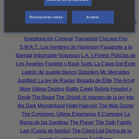
Noche
Wild Bill
Mentes Criminales
Candice Renoir
Absentia
Harrow
Bulletproof
Annika
Lincoln Rhyme:
Rechazarlas todas
Acepto
Cazando al Coleccionista de Huesos
Intuición Criminal
El arte del crimen
Timeless
The Good Doctor
NAVY:
Investigación Criminal
Transplant
Chicago Fire
S.W.A.T.: Los hombres de Harrelson
Pasaporte a la
libertad
Imborrable
Notorious
L.A.´s Finest. Policías de
Los Ángeles
Franklin y Bash
Suits: La Clave Del Éxito
Ladrón de guante blanco
Outsiders
Mr. Mercedes
Justified: La ley de Raylan
Brigada de Élite
The Art of
More
Último Destino
Battle Creek
Bullets
Houdini y
Doyle
The Beast
The Shield: Al margen de la ley
Into
the Dark
Monsterland
Hotel Halcyon
The Mob Doctor
The Commons: Última Esperanza
X Company
La
Reina de las Sombras
The Player
The Oath
Family
Law (Casos de familia)
The Client List
Divina de la