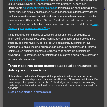
Regreso al futuro III
NUEVE CUERPOS
Los últimos
lo que incluye revocar su consentimiento tras prestarlo, acceda a la
caballeros
Tormenta infinita
Sing Street
Cobra Kai
Tom
Herramienta
de consentimiento de cookies
(disponible en cada página). Para
utilizar nuestros sitios y aplicaciones no es necesario que tenga activadas las
y Lola
High Country
Los casos de Susan Ryeland:
cookies, pero desactivarlas podría afectar al uso que haga de nuestros sitios
Moonflower Murders
Twisted Metal
Mentes Criminales:
y aplicaciones. Al hacer clic en "Aceptar", está de acuerdo que se puedan
utilizar cookies con dichos fines, así como para compartir sus datos con
Sony
Evolution
Terapia de Choque
Ricki
Los Misterios de
Pictures
y
empresas del grupo Sony
.
Hailey Dean
Without Sin: Libre de Culpa
Morbius
Tanto nosotros como nuestros
1
socios almacenamos o accedemos a
información del dispositivo, como identificadores únicos en las cookies para
NCIS: Nueva Orleans
Pandora
En fuera de juego
XIII
tratar datos personales. Puedes aceptar o administrar tus preferencias
The Shield: Al margen de la ley Duplicated
Preacher
haciendo clic abajo, incluido el derecho de oposición en función de tu interés
legítimo o, en cualquier momento, a través de la página de la política de
The Killing Kind
Intersecciones
DOC
Bite Club
privacidad. Tus preferencias se notificarán a nuestros socios y no afectarán a
Chicago Fire
Monarch
Circuito cerrado
Alert: Unidad
los datos de navegación.
de personas desaparecidas
Mad Dogs
La Sustituta
Tanto nosotros como nuestros asociados tratamos los
datos para proporcionar:
Ladrón de guante blanco
Hannibal
Daños y Perjuicios
Utilizar datos de localización geográfica precisa. Analizar activamente las
AXN
Masters of Sex
Three Pines
Accused
Carter
Alice
características del dispositivo para su identificación. Almacenar la información
en un dispositivo y/o acceder a ella. Publicidad y contenido personalizados,
Nevers
Crossing Lines
Einstein
Sobrenatural
Cómo
medición de publicidad y contenido, investigación de audiencia y desarrollo de
servicios.
defender a un asesino
Castle
Hospital de Campaña
Lista de asociados (proveedores)
Magpie Murders
Blindspot
Coyote
For Life: Cadena
Perpetua
Reckoning: Ajuste de Cuentas
Turno de
Mostrar los propósitos