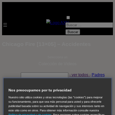
B
u
s
Chicago Fire [13×05] – Accidentes
c
a
Selecciona un
r
Colección de Videos
:
- ver todos -
Padres
adoptivos
Operación: Huracán
House of Cards
Despedida Salvaje
Despedida Salvaje
Nadie
Sue
Nos preocupamos por tu privacidad
Thomas, el ojo del FBI
Pan Am
Dawson crece
Nuestro sitio utiliza cookies y otras tecnologías (las "cookies") para mejorar
su funcionamiento, para que sea más personal para usted y para ofrecerle
Insomnia
El Guardián
The Blacklist
Cinco en familia
publicidad basada sobre su actividad de navegación y sus intereses tanto en
Hudson & Rex
Diez libras y un sueño
Mr Loverman
este sitio como en otros. Para obtener más información consulte nuestra
Política de privacidad y de cookies
. Para opciones sobre cookies específicas,