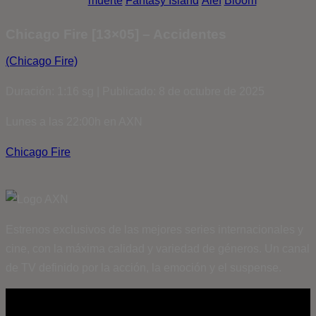
muerte
Fantasy Island
Álef
Bloom
Chicago Fire [13×05] – Accidentes
(Chicago Fire)
Duración: 1:16 sg | Publicado: 8 de octubre de 2025
Lunes a las 22:00h en AXN
Chicago Fire
Estrenos exclusivos de las mejores series internacionales y
cine, con la máxima calidad y variedad de géneros. Un canal
de TV definido por la acción, la emoción y el suspense.