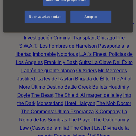
Noche
Wild Bill
Mentes Criminales
Candice Renoir
Absentia
Harrow
Bulletproof
Annika
Lincoln Rhyme:
Rechazarlas todas
Acepto
Cazando al Coleccionista de Huesos
Intuición Criminal
El arte del crimen
Timeless
The Good Doctor
NAVY:
Investigación Criminal
Transplant
Chicago Fire
S.W.A.T.: Los hombres de Harrelson
Pasaporte a la
libertad
Imborrable
Notorious
L.A.´s Finest. Policías de
Los Ángeles
Franklin y Bash
Suits: La Clave Del Éxito
Ladrón de guante blanco
Outsiders
Mr. Mercedes
Justified: La ley de Raylan
Brigada de Élite
The Art of
More
Último Destino
Battle Creek
Bullets
Houdini y
Doyle
The Beast
The Shield: Al margen de la ley
Into
the Dark
Monsterland
Hotel Halcyon
The Mob Doctor
The Commons: Última Esperanza
X Company
La
Reina de las Sombras
The Player
The Oath
Family
Law (Casos de familia)
The Client List
Divina de la