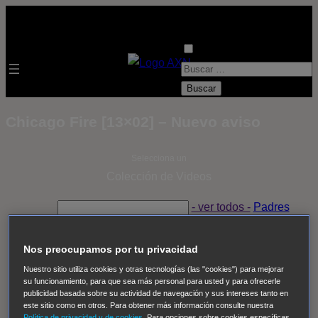
B
u
s
Chicago Fire [13×02] – Nuevo aviso
c
a
Selecciona un
r
Colección de Videos
:
- ver todos -
Padres
adoptivos
Operación: Huracán
House of Cards
Despedida Salvaje
Despedida Salvaje
Nadie
Sue
Nos preocupamos por tu privacidad
Thomas, el ojo del FBI
Pan Am
Dawson crece
Nuestro sitio utiliza cookies y otras tecnologías (las "cookies") para mejorar
su funcionamiento, para que sea más personal para usted y para ofrecerle
Insomnia
El Guardián
The Blacklist
Cinco en familia
publicidad basada sobre su actividad de navegación y sus intereses tanto en
Hudson & Rex
Diez libras y un sueño
Mr Loverman
este sitio como en otros. Para obtener más información consulte nuestra
Política de privacidad y de cookies
. Para opciones sobre cookies específicas,