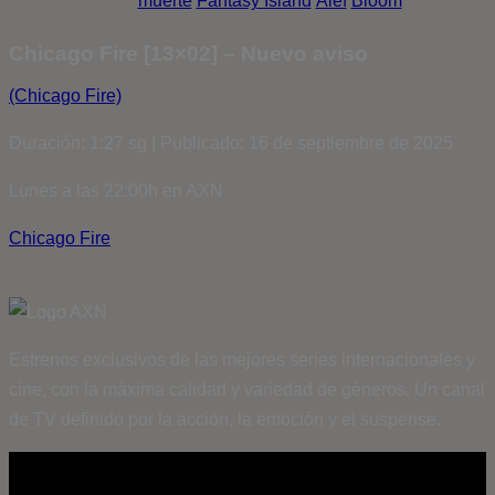
muerte
Fantasy Island
Álef
Bloom
Chicago Fire [13×02] – Nuevo aviso
(Chicago Fire)
Duración: 1:27 sg | Publicado: 16 de septiembre de 2025
Lunes a las 22:00h en AXN
Chicago Fire
Estrenos exclusivos de las mejores series internacionales y
cine, con la máxima calidad y variedad de géneros. Un canal
de TV definido por la acción, la emoción y el suspense.