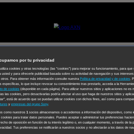
cupamos por tu privacidad
 utiliza cookies y otras tecnologías (las "cookies") para mejorar su funcionamiento, para qu
a usted y para ofrecerle publicidad basada sobre su actividad de navegación y sus intereses
Selecciona un
n otros. Para obtener más información consulte nuestra
Política de privacidad y de cookies
. 
Colección de Videos
s específicas, lo que incluye revocar su consentimiento tras prestarlo, acceda a la Herrami
to de cookies
(disponible en cada página). Para utilizar nuestros sitios y aplicaciones no es
as las cookies, pero desactivarlas podría afectar al uso que haga de nuestros sitios y aplica
vos
Operación: Huracán
House of Cards
Despedida Salvaje
De
tar", está de acuerdo que se puedan utilizar cookies con dichos fines, así como para compar
Cinco en familia
Hudson & Rex
Diez libras y un sueño
Mr Love
tures
y
empresas del grupo Sony
.
y Lola
High Country
Los casos de Susan Ryeland: Moonflower
ros como nuestros
1
socios almacenamos o accedemos a información del dispositivo, como id
 cookies para tratar datos personales. Puedes aceptar o administrar tus preferencias haciend
Sin: Libre de Culpa
Morbius
NCIS: Nueva Orleans
Pandora
En 
erecho de oposición en función de tu interés legítimo o, en cualquier momento, a través de la 
ub
Chicago Fire
Monarch
Circuito cerrado
Alert: Unidad de per
rivacidad. Tus preferencias se notificarán a nuestros socios y no afectarán a los datos de na