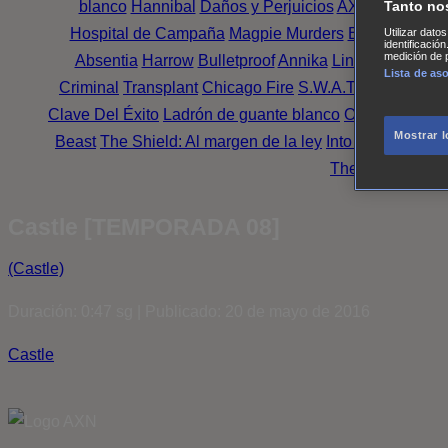
blanco
Hannibal
Daños y Perjuicios
AXN
Masters o
Tanto no
Hospital de Campaña
Magpie Murders
Blindspot
Coy
Utilizar dato
identificació
medición de p
Absentia
Harrow
Bulletproof
Annika
Lincoln Rhyme: 
Lista de as
Criminal
Transplant
Chicago Fire
S.W.A.T.: Los hombr
Clave Del Éxito
Ladrón de guante blanco
Outsiders
Mr. 
Mostrar 
Beast
The Shield: Al margen de la ley
Into the Dark
Mon
The Oath
Family
Castle [TEMPORADA 08]
(Castle)
Duración: 0:47 sg | Publicado: 20 de mayo de 2016
Castle