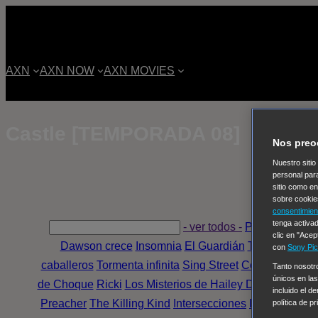
AXN
AXN NOW
AXN MOVIES
Castle [TEMPORADA 08]
Nos preo
Nuestro sitio
personal par
sitio como e
sobre cookie
consentimien
tenga activad
- ver todos -
Padres adopti
clic en "Acep
Dawson crece
Insomnia
El Guardián
The Blacklist
con
Sony Pic
caballeros
Tormenta infinita
Sing Street
Cobra Kai
Tom 
Tanto nosot
únicos en las
de Choque
Ricki
Los Misterios de Hailey Dean
Without 
incluido el d
Preacher
The Killing Kind
Intersecciones
DOC
Bite Cl
política de p