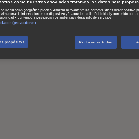
f Sex
Three Pines
Accused
Carter
Alice Nevers
Crossing Lines
sotros como nuestros asociados tratamos los datos para proporc
ote
For Life: Cadena Perpetua
Reckoning: Ajuste de Cuentas
T
s de localización geográfica precisa. Analizar activamente las características del dispositivo p
n. Almacenar la información en un dispositivo y/o acceder a ella. Publicidad y contenido perso
ublicidad y contenido, investigación de audiencia y desarrollo de servicios.
Cazando al Coleccionista de Huesos
Intuición Criminal
El arte
ociados (proveedores)
es de Harrelson
Pasaporte a la libertad
Imborrable
Notorious
L.
Mercedes
Justified: La ley de Raylan
Brigada de Élite
The Art of
los propósitos
Rechazarlas todas
A
sterland
Hotel Halcyon
The Mob Doctor
The Commons: Última
 Law (Casos de familia)
The Client List
Divina de la muerte
Fan