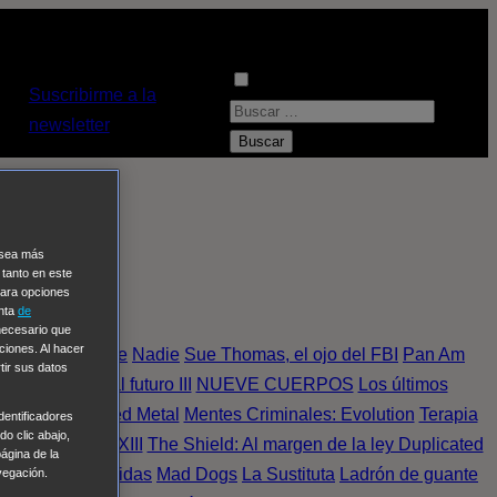
Suscribirme a la
B
newsletter
u
s
c
a
e sea más
r
 tanto en este
:
Para opciones
enta
de
 necesario que
ciones. Al hacer
spedida Salvaje
Nadie
Sue Thomas, el ojo del FBI
Pan Am
tir sus datos
rman
Regreso al futuro III
NUEVE CUERPOS
Los últimos
 Murders
Twisted Metal
Mentes Criminales: Evolution
Terapia
entificadores
o clic abajo,
fuera de juego
XIII
The Shield: Al margen de la ley Duplicated
página de la
sonas desaparecidas
Mad Dogs
La Sustituta
Ladrón de guante
vegación.