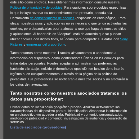
Regreso al futuro III
NUEVE CUERPOS
Los últimos
este sitio como en otros. Para obtener más información consulte nuestra
Política de privacidad y de cookies
. Para opciones sobre cookies específicas,
caballeros
Tormenta infinita
Sing Street
Cobra Kai
Tom
lo que incluye revocar su consentimiento tras prestarlo, acceda a la
y Lola
High Country
Los casos de Susan Ryeland:
Herramienta
de consentimiento de cookies
(disponible en cada página). Para
utilizar nuestros sitios y aplicaciones no es necesario que tenga activadas las
Moonflower Murders
Twisted Metal
Mentes Criminales:
cookies, pero desactivarlas podría afectar al uso que haga de nuestros sitios
y aplicaciones. Al hacer clic en "Aceptar", está de acuerdo que se puedan
Evolution
Terapia de Choque
Ricki
Los Misterios de
utilizar cookies con dichos fines, así como para compartir sus datos con
Sony
Hailey Dean
Without Sin: Libre de Culpa
Morbius
Pictures
y
empresas del grupo Sony
.
NCIS: Nueva Orleans
Pandora
En fuera de juego
XIII
Tanto nosotros como nuestros
1
socios almacenamos o accedemos a
información del dispositivo, como identificadores únicos en las cookies para
The Shield: Al margen de la ley Duplicated
Preacher
tratar datos personales. Puedes aceptar o administrar tus preferencias
The Killing Kind
Intersecciones
DOC
Bite Club
haciendo clic abajo, incluido el derecho de oposición en función de tu interés
legítimo o, en cualquier momento, a través de la página de la política de
Chicago Fire
Monarch
Circuito cerrado
Alert: Unidad
privacidad. Tus preferencias se notificarán a nuestros socios y no afectarán a
los datos de navegación.
de personas desaparecidas
Mad Dogs
La Sustituta
Tanto nosotros como nuestros asociados tratamos los
Ladrón de guante blanco
Hannibal
Daños y Perjuicios
datos para proporcionar:
AXN
Masters of Sex
Three Pines
Accused
Carter
Alice
Utilizar datos de localización geográfica precisa. Analizar activamente las
Nevers
Crossing Lines
Einstein
Sobrenatural
Cómo
características del dispositivo para su identificación. Almacenar la información
en un dispositivo y/o acceder a ella. Publicidad y contenido personalizados,
medición de publicidad y contenido, investigación de audiencia y desarrollo de
defender a un asesino
Castle
Hospital de Campaña
servicios.
Magpie Murders
Blindspot
Coyote
For Life: Cadena
Lista de asociados (proveedores)
Perpetua
Reckoning: Ajuste de Cuentas
Turno de