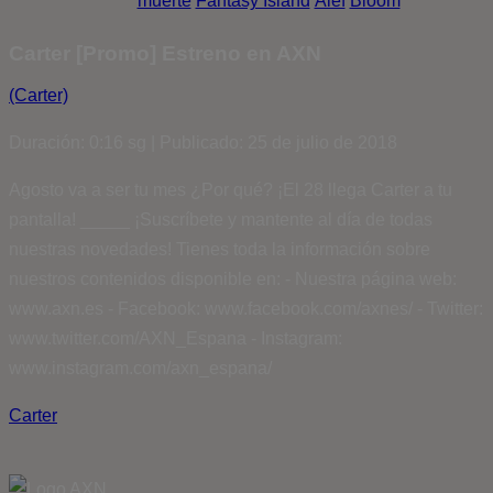
muerte
Fantasy Island
Álef
Bloom
Carter [Promo] Estreno en AXN
(Carter)
Duración: 0:16 sg | Publicado: 25 de julio de 2018
Agosto va a ser tu mes ¿Por qué? ¡El 28 llega Carter a tu
pantalla! _____ ¡Suscríbete y mantente al día de todas
nuestras novedades! Tienes toda la información sobre
nuestros contenidos disponible en: - Nuestra página web:
www.axn.es - Facebook: www.facebook.com/axnes/ - Twitter:
www.twitter.com/AXN_Espana - Instagram:
www.instagram.com/axn_espana/
Carter