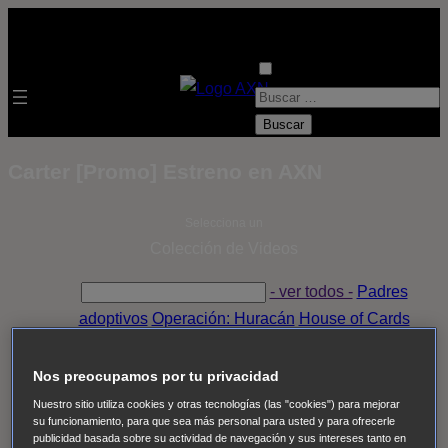
B
u
s
Carter [Promo] Estreno en AXN
c
a
Selecciona un
r
Colección de Videos
:
- ver todos -
Padres
adoptivos
Operación: Huracán
House of Cards
Despedida Salvaje
Despedida Salvaje
Nadie
Sue
Thomas, el ojo del FBI
Pan Am
Dawson crece
Nos preocupamos por tu privacidad
Insomnia
El Guardián
The Blacklist
Cinco en familia
Nuestro sitio utiliza cookies y otras tecnologías (las "cookies") para mejorar
su funcionamiento, para que sea más personal para usted y para ofrecerle
Hudson & Rex
Diez libras y un sueño
Mr Loverman
publicidad basada sobre su actividad de navegación y sus intereses tanto en