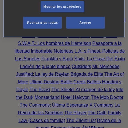
Noche
Wild Bill
Mentes Criminales
Candice Renoir
Mostrar los propósitos
Absentia
Harrow
Bulletproof
Annika
Lincoln Rhyme:
Cazando al Coleccionista de Huesos
Intuición Criminal
Rechazarlas todas
Acepto
El arte del crimen
Timeless
The Good Doctor
NAVY:
Investigación Criminal
Transplant
Chicago Fire
S.W.A.T.: Los hombres de Harrelson
Pasaporte a la
libertad
Imborrable
Notorious
L.A.´s Finest. Policías de
Los Ángeles
Franklin y Bash
Suits: La Clave Del Éxito
Ladrón de guante blanco
Outsiders
Mr. Mercedes
Justified: La ley de Raylan
Brigada de Élite
The Art of
More
Último Destino
Battle Creek
Bullets
Houdini y
Doyle
The Beast
The Shield: Al margen de la ley
Into
the Dark
Monsterland
Hotel Halcyon
The Mob Doctor
The Commons: Última Esperanza
X Company
La
Reina de las Sombras
The Player
The Oath
Family
Law (Casos de familia)
The Client List
Divina de la