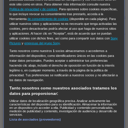
Hudson & Rex
Diez libras y un sueño
Mr Loverman
este sitio como en otros. Para obtener más información consulte nuestra
Regreso al futuro III
NUEVE CUERPOS
Los últimos
Política de privacidad y de cookies
. Para opciones sobre cookies específicas,
lo que incluye revocar su consentimiento tras prestarlo, acceda a la
caballeros
Tormenta infinita
Sing Street
Cobra Kai
Tom
Herramienta
de consentimiento de cookies
(disponible en cada página). Para
utilizar nuestros sitios y aplicaciones no es necesario que tenga activadas las
y Lola
High Country
Los casos de Susan Ryeland:
cookies, pero desactivarlas podría afectar al uso que haga de nuestros sitios
Moonflower Murders
Twisted Metal
Mentes Criminales:
y aplicaciones. Al hacer clic en "Aceptar", está de acuerdo que se puedan
utilizar cookies con dichos fines, así como para compartir sus datos con
Sony
Evolution
Terapia de Choque
Ricki
Los Misterios de
Pictures
y
empresas del grupo Sony
.
Hailey Dean
Without Sin: Libre de Culpa
Morbius
Tanto nosotros como nuestros
1
socios almacenamos o accedemos a
NCIS: Nueva Orleans
Pandora
En fuera de juego
XIII
información del dispositivo, como identificadores únicos en las cookies para
tratar datos personales. Puedes aceptar o administrar tus preferencias
The Shield: Al margen de la ley Duplicated
Preacher
haciendo clic abajo, incluido el derecho de oposición en función de tu interés
The Killing Kind
Intersecciones
DOC
Bite Club
legítimo o, en cualquier momento, a través de la página de la política de
privacidad. Tus preferencias se notificarán a nuestros socios y no afectarán a
Chicago Fire
Monarch
Circuito cerrado
Alert: Unidad
los datos de navegación.
de personas desaparecidas
Mad Dogs
La Sustituta
Tanto nosotros como nuestros asociados tratamos los
datos para proporcionar:
Ladrón de guante blanco
Hannibal
Daños y Perjuicios
Utilizar datos de localización geográfica precisa. Analizar activamente las
AXN
Masters of Sex
Three Pines
Accused
Carter
Alice
características del dispositivo para su identificación. Almacenar la información
en un dispositivo y/o acceder a ella. Publicidad y contenido personalizados,
Nevers
Crossing Lines
Einstein
Sobrenatural
Cómo
medición de publicidad y contenido, investigación de audiencia y desarrollo de
servicios.
defender a un asesino
Castle
Hospital de Campaña
Lista de asociados (proveedores)
Magpie Murders
Blindspot
Coyote
For Life: Cadena