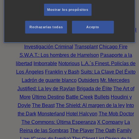
Perpetua
Reckoning: Ajuste de Cuentas
Turno de
Mostrar los propósitos
Noche
Wild Bill
Mentes Criminales
Candice Renoir
Absentia
Harrow
Bulletproof
Annika
Lincoln Rhyme:
Rechazarlas todas
Acepto
Cazando al Coleccionista de Huesos
Intuición Criminal
El arte del crimen
Timeless
The Good Doctor
NAVY:
Investigación Criminal
Transplant
Chicago Fire
S.W.A.T.: Los hombres de Harrelson
Pasaporte a la
libertad
Imborrable
Notorious
L.A.´s Finest. Policías de
Los Ángeles
Franklin y Bash
Suits: La Clave Del Éxito
Ladrón de guante blanco
Outsiders
Mr. Mercedes
Justified: La ley de Raylan
Brigada de Élite
The Art of
More
Último Destino
Battle Creek
Bullets
Houdini y
Doyle
The Beast
The Shield: Al margen de la ley
Into
the Dark
Monsterland
Hotel Halcyon
The Mob Doctor
The Commons: Última Esperanza
X Company
La
Reina de las Sombras
The Player
The Oath
Family
Law (Casos de familia)
The Client List
Divina de la