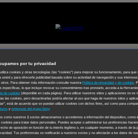
sodio] Especial Córcega
cupamos por tu privacidad
 utiliza cookies y otras tecnologías (las "cookies") para mejorar su funcionamiento, para qu
Selecciona un
a usted y para ofrecerle publicidad basada sobre su actividad de navegación y sus intereses
n otros. Para obtener más información consulte nuestra
Política de privacidad y de cookies
. 
Colección de Videos
s específicas, lo que incluye revocar su consentimiento tras prestarlo, acceda a la Herrami
to de cookies
(disponible en cada página). Para utilizar nuestros sitios y aplicaciones no es
vos
Operación: Huracán
House of Cards
Despedida Salvaje
De
as las cookies, pero desactivarlas podría afectar al uso que haga de nuestros sitios y aplica
tar", está de acuerdo que se puedan utilizar cookies con dichos fines, así como para compar
Cinco en familia
Hudson & Rex
Diez libras y un sueño
Mr Love
tures
y
empresas del grupo Sony
.
y Lola
High Country
Los casos de Susan Ryeland: Moonflower
ros como nuestros
1
socios almacenamos o accedemos a información del dispositivo, como id
 cookies para tratar datos personales. Puedes aceptar o administrar tus preferencias haciend
Sin: Libre de Culpa
Morbius
NCIS: Nueva Orleans
Pandora
En 
erecho de oposición en función de tu interés legítimo o, en cualquier momento, a través de la 
ub
Chicago Fire
Monarch
Circuito cerrado
Alert: Unidad de per
rivacidad. Tus preferencias se notificarán a nuestros socios y no afectarán a los datos de na