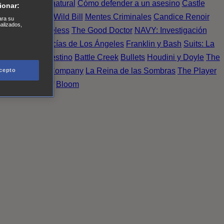
Einstein
Sobrenatural
Cómo defender a un asesino
Castle
ionar:
urno de Noche
Wild Bill
Mentes Criminales
Candice Renoir
ara su
nalizados,
 del crimen
Timeless
The Good Doctor
NAVY: Investigación
A.´s Finest. Policías de Los Ángeles
Franklin y Bash
Suits: La
 More
Último Destino
Battle Creek
Bullets
Houdini y Doyle
The
 Esperanza
X Company
La Reina de las Sombras
The Player
cepto
tasy Island
Álef
Bloom