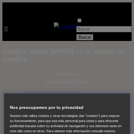
B
u
s
Candice Renoir [09×09] – Los sueños de
c
Candice
a
r
Selecciona un
:
Colección de Videos
- ver todos -
Padres
adoptivos
Operación: Huracán
House of Cards
Nos preocupamos por tu privacidad
Despedida Salvaje
Despedida Salvaje
Nadie
Sue
Nuestro sitio utiliza cookies y otras tecnologías (las "cookies") para mejorar
Thomas, el ojo del FBI
Pan Am
Dawson crece
su funcionamiento, para que sea más personal para usted y para ofrecerle
publicidad basada sobre su actividad de navegación y sus intereses tanto en
Insomnia
El Guardián
The Blacklist
Cinco en familia
este sitio como en otros. Para obtener más información consulte nuestra