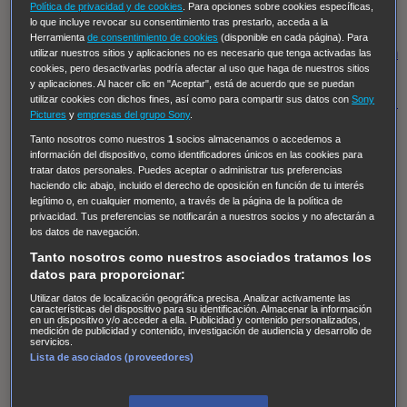
Hudson & Rex
Diez libras y un sueño
Mr Loverman
Política de privacidad y de cookies
. Para opciones sobre cookies específicas,
lo que incluye revocar su consentimiento tras prestarlo, acceda a la
Regreso al futuro III
NUEVE CUERPOS
Los últimos
Herramienta
de consentimiento de cookies
(disponible en cada página). Para
caballeros
Tormenta infinita
Sing Street
Cobra Kai
Tom
utilizar nuestros sitios y aplicaciones no es necesario que tenga activadas las
cookies, pero desactivarlas podría afectar al uso que haga de nuestros sitios
y Lola
High Country
Los casos de Susan Ryeland:
y aplicaciones. Al hacer clic en "Aceptar", está de acuerdo que se puedan
utilizar cookies con dichos fines, así como para compartir sus datos con
Sony
Moonflower Murders
Twisted Metal
Mentes Criminales:
Pictures
y
empresas del grupo Sony
.
Evolution
Terapia de Choque
Ricki
Los Misterios de
Tanto nosotros como nuestros
1
socios almacenamos o accedemos a
Hailey Dean
Without Sin: Libre de Culpa
Morbius
información del dispositivo, como identificadores únicos en las cookies para
tratar datos personales. Puedes aceptar o administrar tus preferencias
NCIS: Nueva Orleans
Pandora
En fuera de juego
XIII
haciendo clic abajo, incluido el derecho de oposición en función de tu interés
The Shield: Al margen de la ley Duplicated
Preacher
legítimo o, en cualquier momento, a través de la página de la política de
privacidad. Tus preferencias se notificarán a nuestros socios y no afectarán a
The Killing Kind
Intersecciones
DOC
Bite Club
los datos de navegación.
Chicago Fire
Monarch
Circuito cerrado
Alert: Unidad
Tanto nosotros como nuestros asociados tratamos los
de personas desaparecidas
Mad Dogs
La Sustituta
datos para proporcionar:
Ladrón de guante blanco
Hannibal
Daños y Perjuicios
Utilizar datos de localización geográfica precisa. Analizar activamente las
características del dispositivo para su identificación. Almacenar la información
en un dispositivo y/o acceder a ella. Publicidad y contenido personalizados,
AXN
Masters of Sex
Three Pines
Accused
Carter
Alice
medición de publicidad y contenido, investigación de audiencia y desarrollo de
servicios.
Nevers
Crossing Lines
Einstein
Sobrenatural
Cómo
Lista de asociados (proveedores)
defender a un asesino
Castle
Hospital de Campaña
Magpie Murders
Blindspot
Coyote
For Life: Cadena