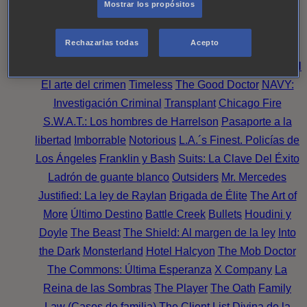
Mostrar los propósitos
Perpetua
Reckoning: Ajuste de Cuentas
Turno de
Noche
Wild Bill
Mentes Criminales
Candice Renoir
Rechazarlas todas
Acepto
Absentia
Harrow
Bulletproof
Annika
Lincoln Rhyme:
Cazando al Coleccionista de Huesos
Intuición Criminal
El arte del crimen
Timeless
The Good Doctor
NAVY:
Investigación Criminal
Transplant
Chicago Fire
S.W.A.T.: Los hombres de Harrelson
Pasaporte a la
libertad
Imborrable
Notorious
L.A.´s Finest. Policías de
Los Ángeles
Franklin y Bash
Suits: La Clave Del Éxito
Ladrón de guante blanco
Outsiders
Mr. Mercedes
Justified: La ley de Raylan
Brigada de Élite
The Art of
More
Último Destino
Battle Creek
Bullets
Houdini y
Doyle
The Beast
The Shield: Al margen de la ley
Into
the Dark
Monsterland
Hotel Halcyon
The Mob Doctor
The Commons: Última Esperanza
X Company
La
Reina de las Sombras
The Player
The Oath
Family
Law (Casos de familia)
The Client List
Divina de la