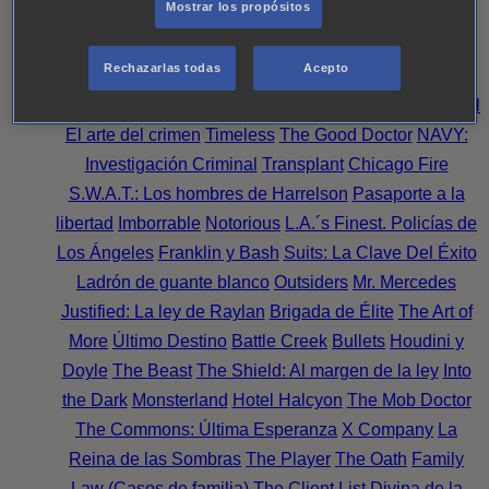
Mostrar los propósitos
Perpetua
Reckoning: Ajuste de Cuentas
Turno de
Noche
Wild Bill
Mentes Criminales
Candice Renoir
Rechazarlas todas
Acepto
Absentia
Harrow
Bulletproof
Annika
Lincoln Rhyme:
Cazando al Coleccionista de Huesos
Intuición Criminal
El arte del crimen
Timeless
The Good Doctor
NAVY:
Investigación Criminal
Transplant
Chicago Fire
S.W.A.T.: Los hombres de Harrelson
Pasaporte a la
libertad
Imborrable
Notorious
L.A.´s Finest. Policías de
Los Ángeles
Franklin y Bash
Suits: La Clave Del Éxito
Ladrón de guante blanco
Outsiders
Mr. Mercedes
Justified: La ley de Raylan
Brigada de Élite
The Art of
More
Último Destino
Battle Creek
Bullets
Houdini y
Doyle
The Beast
The Shield: Al margen de la ley
Into
the Dark
Monsterland
Hotel Halcyon
The Mob Doctor
The Commons: Última Esperanza
X Company
La
Reina de las Sombras
The Player
The Oath
Family
Law (Casos de familia)
The Client List
Divina de la