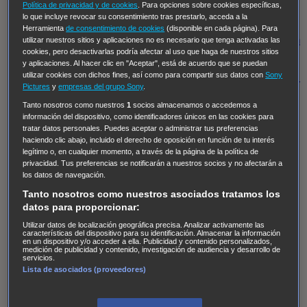
Hudson & Rex
Diez libras y un sueño
Mr Loverman
Política de privacidad y de cookies
. Para opciones sobre cookies específicas,
lo que incluye revocar su consentimiento tras prestarlo, acceda a la
Regreso al futuro III
NUEVE CUERPOS
Los últimos
Herramienta
de consentimiento de cookies
(disponible en cada página). Para
caballeros
Tormenta infinita
Sing Street
Cobra Kai
Tom
utilizar nuestros sitios y aplicaciones no es necesario que tenga activadas las
cookies, pero desactivarlas podría afectar al uso que haga de nuestros sitios
y Lola
High Country
Los casos de Susan Ryeland:
y aplicaciones. Al hacer clic en "Aceptar", está de acuerdo que se puedan
utilizar cookies con dichos fines, así como para compartir sus datos con
Sony
Moonflower Murders
Twisted Metal
Mentes Criminales:
Pictures
y
empresas del grupo Sony
.
Evolution
Terapia de Choque
Ricki
Los Misterios de
Tanto nosotros como nuestros
1
socios almacenamos o accedemos a
Hailey Dean
Without Sin: Libre de Culpa
Morbius
información del dispositivo, como identificadores únicos en las cookies para
tratar datos personales. Puedes aceptar o administrar tus preferencias
NCIS: Nueva Orleans
Pandora
En fuera de juego
XIII
haciendo clic abajo, incluido el derecho de oposición en función de tu interés
The Shield: Al margen de la ley Duplicated
Preacher
legítimo o, en cualquier momento, a través de la página de la política de
privacidad. Tus preferencias se notificarán a nuestros socios y no afectarán a
The Killing Kind
Intersecciones
DOC
Bite Club
los datos de navegación.
Chicago Fire
Monarch
Circuito cerrado
Alert: Unidad
Tanto nosotros como nuestros asociados tratamos los
de personas desaparecidas
Mad Dogs
La Sustituta
datos para proporcionar:
Ladrón de guante blanco
Hannibal
Daños y Perjuicios
Utilizar datos de localización geográfica precisa. Analizar activamente las
características del dispositivo para su identificación. Almacenar la información
en un dispositivo y/o acceder a ella. Publicidad y contenido personalizados,
AXN
Masters of Sex
Three Pines
Accused
Carter
Alice
medición de publicidad y contenido, investigación de audiencia y desarrollo de
servicios.
Nevers
Crossing Lines
Einstein
Sobrenatural
Cómo
Lista de asociados (proveedores)
defender a un asesino
Castle
Hospital de Campaña
Magpie Murders
Blindspot
Coyote
For Life: Cadena