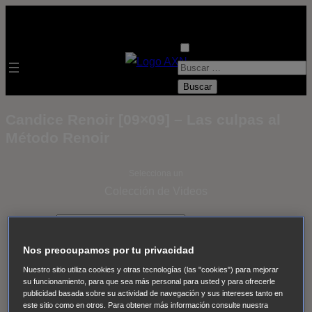
B
u
s
Candice Renoir [09×09] – Las culpas al
c
Método Renoir
a
r
Selecciona un
:
Colección de Videos
- ver todos -
Padres
adoptivos
Operación: Huracán
House of Cards
Nos preocupamos por tu privacidad
Despedida Salvaje
Despedida Salvaje
Nadie
Sue
Nuestro sitio utiliza cookies y otras tecnologías (las "cookies") para mejorar
Thomas, el ojo del FBI
Pan Am
Dawson crece
su funcionamiento, para que sea más personal para usted y para ofrecerle
publicidad basada sobre su actividad de navegación y sus intereses tanto en
Insomnia
El Guardián
The Blacklist
Cinco en familia
este sitio como en otros. Para obtener más información consulte nuestra