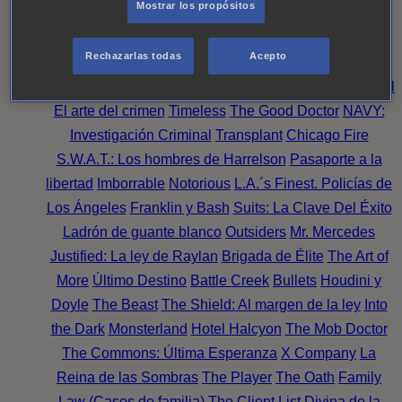
Mostrar los propósitos
Perpetua
Reckoning: Ajuste de Cuentas
Turno de
Noche
Wild Bill
Mentes Criminales
Candice Renoir
Rechazarlas todas
Acepto
Absentia
Harrow
Bulletproof
Annika
Lincoln Rhyme:
Cazando al Coleccionista de Huesos
Intuición Criminal
El arte del crimen
Timeless
The Good Doctor
NAVY:
Investigación Criminal
Transplant
Chicago Fire
S.W.A.T.: Los hombres de Harrelson
Pasaporte a la
libertad
Imborrable
Notorious
L.A.´s Finest. Policías de
Los Ángeles
Franklin y Bash
Suits: La Clave Del Éxito
Ladrón de guante blanco
Outsiders
Mr. Mercedes
Justified: La ley de Raylan
Brigada de Élite
The Art of
More
Último Destino
Battle Creek
Bullets
Houdini y
Doyle
The Beast
The Shield: Al margen de la ley
Into
the Dark
Monsterland
Hotel Halcyon
The Mob Doctor
The Commons: Última Esperanza
X Company
La
Reina de las Sombras
The Player
The Oath
Family
Law (Casos de familia)
The Client List
Divina de la