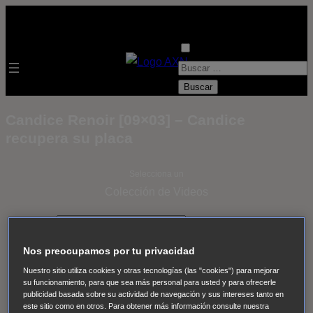
B
u
s
Candice Renoir [09×03] – Candice
c
recupera su placa
a
r
Selecciona un
:
Colección de Videos
- ver todos -
Padres
adoptivos
Operación: Huracán
House of Cards
Nos preocupamos por tu privacidad
Despedida Salvaje
Despedida Salvaje
Nadie
Sue
Nuestro sitio utiliza cookies y otras tecnologías (las "cookies") para mejorar
Thomas, el ojo del FBI
Pan Am
Dawson crece
su funcionamiento, para que sea más personal para usted y para ofrecerle
publicidad basada sobre su actividad de navegación y sus intereses tanto en
Insomnia
El Guardián
The Blacklist
Cinco en familia
este sitio como en otros. Para obtener más información consulte nuestra