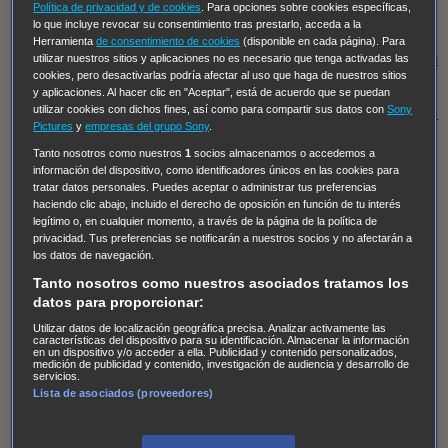
Hudson & Rex
Diez libras y un sueño
Mr Loverman
Política de privacidad y de cookies
. Para opciones sobre cookies específicas,
lo que incluye revocar su consentimiento tras prestarlo, acceda a la
Regreso al futuro III
NUEVE CUERPOS
Los últimos
Herramienta
de consentimiento de cookies
(disponible en cada página). Para
caballeros
Tormenta infinita
Sing Street
Cobra Kai
Tom
utilizar nuestros sitios y aplicaciones no es necesario que tenga activadas las
cookies, pero desactivarlas podría afectar al uso que haga de nuestros sitios
y Lola
High Country
Los casos de Susan Ryeland:
y aplicaciones. Al hacer clic en "Aceptar", está de acuerdo que se puedan
utilizar cookies con dichos fines, así como para compartir sus datos con
Sony
Moonflower Murders
Twisted Metal
Mentes Criminales:
Pictures
y
empresas del grupo Sony
.
Evolution
Terapia de Choque
Ricki
Los Misterios de
Tanto nosotros como nuestros
1
socios almacenamos o accedemos a
Hailey Dean
Without Sin: Libre de Culpa
Morbius
información del dispositivo, como identificadores únicos en las cookies para
tratar datos personales. Puedes aceptar o administrar tus preferencias
NCIS: Nueva Orleans
Pandora
En fuera de juego
XIII
haciendo clic abajo, incluido el derecho de oposición en función de tu interés
The Shield: Al margen de la ley Duplicated
Preacher
legítimo o, en cualquier momento, a través de la página de la política de
privacidad. Tus preferencias se notificarán a nuestros socios y no afectarán a
The Killing Kind
Intersecciones
DOC
Bite Club
los datos de navegación.
Chicago Fire
Monarch
Circuito cerrado
Alert: Unidad
Tanto nosotros como nuestros asociados tratamos los
de personas desaparecidas
Mad Dogs
La Sustituta
datos para proporcionar:
Ladrón de guante blanco
Hannibal
Daños y Perjuicios
Utilizar datos de localización geográfica precisa. Analizar activamente las
características del dispositivo para su identificación. Almacenar la información
en un dispositivo y/o acceder a ella. Publicidad y contenido personalizados,
AXN
Masters of Sex
Three Pines
Accused
Carter
Alice
medición de publicidad y contenido, investigación de audiencia y desarrollo de
servicios.
Nevers
Crossing Lines
Einstein
Sobrenatural
Cómo
Lista de asociados (proveedores)
defender a un asesino
Castle
Hospital de Campaña
Magpie Murders
Blindspot
Coyote
For Life: Cadena