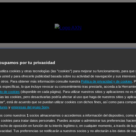
ce hace amigos
cupamos por tu privacidad
 utiliza cookies y otras tecnologías (las "cookies") para mejorar su funcionamiento, para qu
Selecciona un
a usted y para ofrecerle publicidad basada sobre su actividad de navegación y sus intereses
n otros. Para obtener más información consulte nuestra
Política de privacidad y de cookies
. 
Colección de Videos
s específicas, lo que incluye revocar su consentimiento tras prestarlo, acceda a la Herrami
to de cookies
(disponible en cada página). Para utilizar nuestros sitios y aplicaciones no es
vos
Operación: Huracán
House of Cards
Despedida Salvaje
De
as las cookies, pero desactivarlas podría afectar al uso que haga de nuestros sitios y aplica
tar", está de acuerdo que se puedan utilizar cookies con dichos fines, así como para compar
Cinco en familia
Hudson & Rex
Diez libras y un sueño
Mr Love
tures
y
empresas del grupo Sony
.
y Lola
High Country
Los casos de Susan Ryeland: Moonflower
ros como nuestros
1
socios almacenamos o accedemos a información del dispositivo, como id
 cookies para tratar datos personales. Puedes aceptar o administrar tus preferencias haciend
Sin: Libre de Culpa
Morbius
NCIS: Nueva Orleans
Pandora
En 
erecho de oposición en función de tu interés legítimo o, en cualquier momento, a través de la 
ub
Chicago Fire
Monarch
Circuito cerrado
Alert: Unidad de per
rivacidad. Tus preferencias se notificarán a nuestros socios y no afectarán a los datos de na