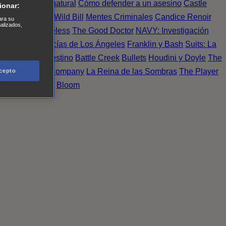
Einstein
Sobrenatural
Cómo defender a un asesino
Castle
ionar:
urno de Noche
Wild Bill
Mentes Criminales
Candice Renoir
ara su
nalizados,
 del crimen
Timeless
The Good Doctor
NAVY: Investigación
A.´s Finest. Policías de Los Ángeles
Franklin y Bash
Suits: La
 More
Último Destino
Battle Creek
Bullets
Houdini y Doyle
The
 Esperanza
X Company
La Reina de las Sombras
The Player
cepto
tasy Island
Álef
Bloom