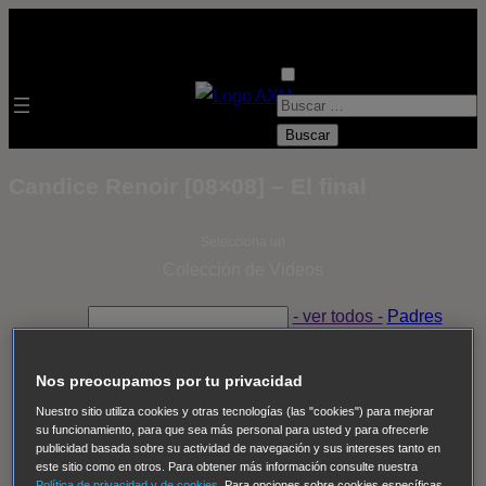
B
u
s
Candice Renoir [08×08] – El final
c
a
Selecciona un
r
Colección de Videos
:
- ver todos -
Padres
adoptivos
Operación: Huracán
House of Cards
Despedida Salvaje
Despedida Salvaje
Nadie
Sue
Nos preocupamos por tu privacidad
Thomas, el ojo del FBI
Pan Am
Dawson crece
Nuestro sitio utiliza cookies y otras tecnologías (las "cookies") para mejorar
su funcionamiento, para que sea más personal para usted y para ofrecerle
Insomnia
El Guardián
The Blacklist
Cinco en familia
publicidad basada sobre su actividad de navegación y sus intereses tanto en
Hudson & Rex
Diez libras y un sueño
Mr Loverman
este sitio como en otros. Para obtener más información consulte nuestra
Política de privacidad y de cookies
. Para opciones sobre cookies específicas,