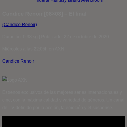
muerte
Fantasy Island
Álef
Bloom
Candice Renoir [08×08] – El final
(Candice Renoir)
Duración: 0:38 sg | Publicado: 22 de octubre de 2020
Miércoles a las 22:05h en AXN
Candice Renoir
Estrenos exclusivos de las mejores series internacionales y
cine, con la máxima calidad y variedad de géneros. Un canal
de TV definido por la acción, la emoción y el suspense.