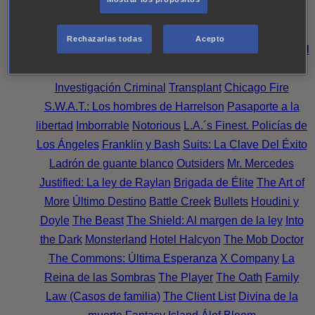
Noche
Wild Bill
Mentes Criminales
Candice Renoir
Absentia
Harrow
Bulletproof
Annika
Lincoln Rhyme:
Rechazarlas todas
Acepto
Cazando al Coleccionista de Huesos
Intuición Criminal
El arte del crimen
Timeless
The Good Doctor
NAVY:
Investigación Criminal
Transplant
Chicago Fire
S.W.A.T.: Los hombres de Harrelson
Pasaporte a la
libertad
Imborrable
Notorious
L.A.´s Finest. Policías de
Los Ángeles
Franklin y Bash
Suits: La Clave Del Éxito
Ladrón de guante blanco
Outsiders
Mr. Mercedes
Justified: La ley de Raylan
Brigada de Élite
The Art of
More
Último Destino
Battle Creek
Bullets
Houdini y
Doyle
The Beast
The Shield: Al margen de la ley
Into
the Dark
Monsterland
Hotel Halcyon
The Mob Doctor
The Commons: Última Esperanza
X Company
La
Reina de las Sombras
The Player
The Oath
Family
Law (Casos de familia)
The Client List
Divina de la