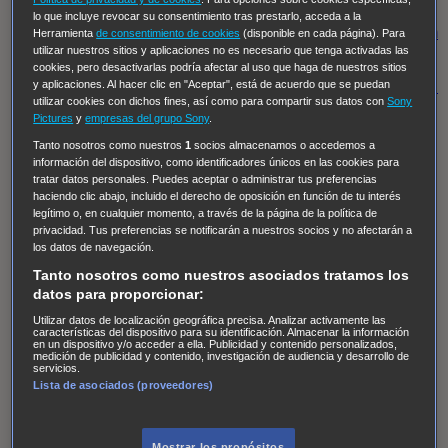
Regreso al futuro III
NUEVE CUERPOS
Los últimos
lo que incluye revocar su consentimiento tras prestarlo, acceda a la
caballeros
Tormenta infinita
Sing Street
Cobra Kai
Tom
Herramienta
de consentimiento de cookies
(disponible en cada página). Para
utilizar nuestros sitios y aplicaciones no es necesario que tenga activadas las
y Lola
High Country
Los casos de Susan Ryeland:
cookies, pero desactivarlas podría afectar al uso que haga de nuestros sitios
Moonflower Murders
Twisted Metal
Mentes Criminales:
y aplicaciones. Al hacer clic en "Aceptar", está de acuerdo que se puedan
utilizar cookies con dichos fines, así como para compartir sus datos con
Sony
Evolution
Terapia de Choque
Ricki
Los Misterios de
Pictures
y
empresas del grupo Sony
.
Hailey Dean
Without Sin: Libre de Culpa
Morbius
Tanto nosotros como nuestros
1
socios almacenamos o accedemos a
información del dispositivo, como identificadores únicos en las cookies para
NCIS: Nueva Orleans
Pandora
En fuera de juego
XIII
tratar datos personales. Puedes aceptar o administrar tus preferencias
The Shield: Al margen de la ley Duplicated
Preacher
haciendo clic abajo, incluido el derecho de oposición en función de tu interés
legítimo o, en cualquier momento, a través de la página de la política de
The Killing Kind
Intersecciones
DOC
Bite Club
privacidad. Tus preferencias se notificarán a nuestros socios y no afectarán a
Chicago Fire
Monarch
Circuito cerrado
Alert: Unidad
los datos de navegación.
de personas desaparecidas
Mad Dogs
La Sustituta
Tanto nosotros como nuestros asociados tratamos los
datos para proporcionar:
Ladrón de guante blanco
Hannibal
Daños y Perjuicios
Utilizar datos de localización geográfica precisa. Analizar activamente las
AXN
Masters of Sex
Three Pines
Accused
Carter
Alice
características del dispositivo para su identificación. Almacenar la información
en un dispositivo y/o acceder a ella. Publicidad y contenido personalizados,
Nevers
Crossing Lines
Einstein
Sobrenatural
Cómo
medición de publicidad y contenido, investigación de audiencia y desarrollo de
servicios.
defender a un asesino
Castle
Hospital de Campaña
Lista de asociados (proveedores)
Magpie Murders
Blindspot
Coyote
For Life: Cadena
Perpetua
Reckoning: Ajuste de Cuentas
Turno de
Mostrar los propósitos