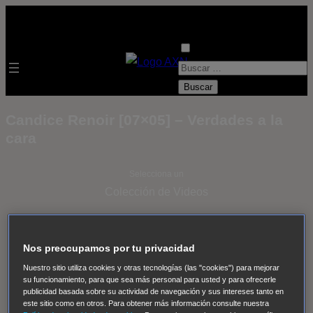
B
u
s
Candice Renoir [07×05] – Verdades a la
c
cara
a
r
Selecciona un
:
Colección de Videos
- ver todos -
Padres
adoptivos
Operación: Huracán
House of Cards
Nos preocupamos por tu privacidad
Despedida Salvaje
Despedida Salvaje
Nadie
Sue
Nuestro sitio utiliza cookies y otras tecnologías (las "cookies") para mejorar
Thomas, el ojo del FBI
Pan Am
Dawson crece
su funcionamiento, para que sea más personal para usted y para ofrecerle
publicidad basada sobre su actividad de navegación y sus intereses tanto en
Insomnia
El Guardián
The Blacklist
Cinco en familia
este sitio como en otros. Para obtener más información consulte nuestra