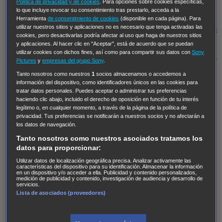
Hudson & Rex
Diez libras y un sueño
Mr Loverman
Política de privacidad y de cookies
. Para opciones sobre cookies específicas,
lo que incluye revocar su consentimiento tras prestarlo, acceda a la
Regreso al futuro III
NUEVE CUERPOS
Los últimos
Herramienta
de consentimiento de cookies
(disponible en cada página). Para
utilizar nuestros sitios y aplicaciones no es necesario que tenga activadas las
caballeros
Tormenta infinita
Sing Street
Cobra Kai
Tom
cookies, pero desactivarlas podría afectar al uso que haga de nuestros sitios
y Lola
High Country
Los casos de Susan Ryeland:
y aplicaciones. Al hacer clic en "Aceptar", está de acuerdo que se puedan
utilizar cookies con dichos fines, así como para compartir sus datos con
Sony
Moonflower Murders
Twisted Metal
Mentes Criminales:
Pictures
y
empresas del grupo Sony
.
Evolution
Terapia de Choque
Ricki
Los Misterios de
Tanto nosotros como nuestros
1
socios almacenamos o accedemos a
Hailey Dean
Without Sin: Libre de Culpa
Morbius
información del dispositivo, como identificadores únicos en las cookies para
tratar datos personales. Puedes aceptar o administrar tus preferencias
NCIS: Nueva Orleans
Pandora
En fuera de juego
XIII
haciendo clic abajo, incluido el derecho de oposición en función de tu interés
legítimo o, en cualquier momento, a través de la página de la política de
The Shield: Al margen de la ley Duplicated
Preacher
privacidad. Tus preferencias se notificarán a nuestros socios y no afectarán a
The Killing Kind
Intersecciones
DOC
Bite Club
los datos de navegación.
Chicago Fire
Monarch
Circuito cerrado
Alert: Unidad
Tanto nosotros como nuestros asociados tratamos los
datos para proporcionar:
de personas desaparecidas
Mad Dogs
La Sustituta
Utilizar datos de localización geográfica precisa. Analizar activamente las
Ladrón de guante blanco
Hannibal
Daños y Perjuicios
características del dispositivo para su identificación. Almacenar la información
en un dispositivo y/o acceder a ella. Publicidad y contenido personalizados,
AXN
Masters of Sex
Three Pines
Accused
Carter
Alice
medición de publicidad y contenido, investigación de audiencia y desarrollo de
servicios.
Nevers
Crossing Lines
Einstein
Sobrenatural
Cómo
Lista de asociados (proveedores)
defender a un asesino
Castle
Hospital de Campaña
Magpie Murders
Blindspot
Coyote
For Life: Cadena