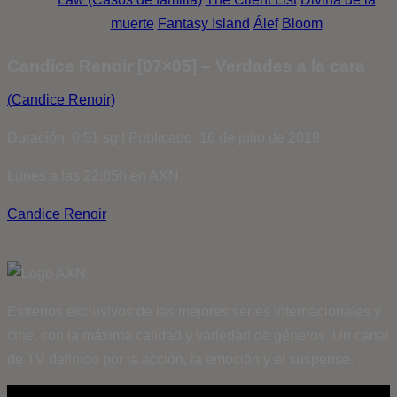
muerte
Fantasy Island
Álef
Bloom
Candice Renoir [07×05] – Verdades a la cara
(Candice Renoir)
Duración: 0:51 sg | Publicado: 16 de julio de 2019
Lunes a las 22:05h en AXN
Candice Renoir
Estrenos exclusivos de las mejores series internacionales y
cine, con la máxima calidad y variedad de géneros. Un canal
de TV definido por la acción, la emoción y el suspense.