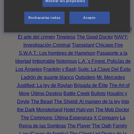
Mostrar los propósitos
Perpetua
Reckoning: Ajuste de Cuentas
Turno de
Noche
Wild Bill
Mentes Criminales
Candice Renoir
Rechazarlas todas
Acepto
Absentia
Harrow
Bulletproof
Annika
Lincoln Rhyme:
Cazando al Coleccionista de Huesos
Intuición Criminal
El arte del crimen
Timeless
The Good Doctor
NAVY:
Investigación Criminal
Transplant
Chicago Fire
S.W.A.T.: Los hombres de Harrelson
Pasaporte a la
libertad
Imborrable
Notorious
L.A.´s Finest. Policías de
Los Ángeles
Franklin y Bash
Suits: La Clave Del Éxito
Ladrón de guante blanco
Outsiders
Mr. Mercedes
Justified: La ley de Raylan
Brigada de Élite
The Art of
More
Último Destino
Battle Creek
Bullets
Houdini y
Doyle
The Beast
The Shield: Al margen de la ley
Into
the Dark
Monsterland
Hotel Halcyon
The Mob Doctor
The Commons: Última Esperanza
X Company
La
Reina de las Sombras
The Player
The Oath
Family
Law (Casos de familia)
The Client List
Divina de la