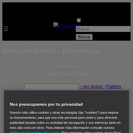
B
u
s
Blindspot [05×01] – El comienzo
c
a
Selecciona un
r
Colección de Videos
:
- ver todos -
Padres
adoptivos
Operación: Huracán
House of Cards
Despedida Salvaje
Despedida Salvaje
Nadie
Sue
Nos preocupamos por tu privacidad
Thomas, el ojo del FBI
Pan Am
Dawson crece
Nuestro sitio utiliza cookies y otras tecnologías (las "cookies") para mejorar
su funcionamiento, para que sea más personal para usted y para ofrecerle
Insomnia
El Guardián
The Blacklist
Cinco en familia
publicidad basada sobre su actividad de navegación y sus intereses tanto en
Hudson & Rex
Diez libras y un sueño
Mr Loverman
este sitio como en otros. Para obtener más información consulte nuestra
Política de privacidad y de cookies
. Para opciones sobre cookies específicas,