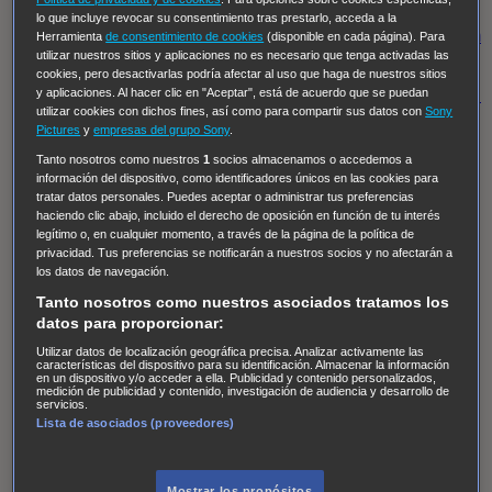
Regreso al futuro III
NUEVE CUERPOS
Los últimos
lo que incluye revocar su consentimiento tras prestarlo, acceda a la
caballeros
Tormenta infinita
Sing Street
Cobra Kai
Tom
Herramienta
de consentimiento de cookies
(disponible en cada página). Para
utilizar nuestros sitios y aplicaciones no es necesario que tenga activadas las
y Lola
High Country
Los casos de Susan Ryeland:
cookies, pero desactivarlas podría afectar al uso que haga de nuestros sitios
Moonflower Murders
Twisted Metal
Mentes Criminales:
y aplicaciones. Al hacer clic en "Aceptar", está de acuerdo que se puedan
utilizar cookies con dichos fines, así como para compartir sus datos con
Sony
Evolution
Terapia de Choque
Ricki
Los Misterios de
Pictures
y
empresas del grupo Sony
.
Hailey Dean
Without Sin: Libre de Culpa
Morbius
Tanto nosotros como nuestros
1
socios almacenamos o accedemos a
información del dispositivo, como identificadores únicos en las cookies para
NCIS: Nueva Orleans
Pandora
En fuera de juego
XIII
tratar datos personales. Puedes aceptar o administrar tus preferencias
The Shield: Al margen de la ley Duplicated
Preacher
haciendo clic abajo, incluido el derecho de oposición en función de tu interés
legítimo o, en cualquier momento, a través de la página de la política de
The Killing Kind
Intersecciones
DOC
Bite Club
privacidad. Tus preferencias se notificarán a nuestros socios y no afectarán a
Chicago Fire
Monarch
Circuito cerrado
Alert: Unidad
los datos de navegación.
de personas desaparecidas
Mad Dogs
La Sustituta
Tanto nosotros como nuestros asociados tratamos los
datos para proporcionar:
Ladrón de guante blanco
Hannibal
Daños y Perjuicios
Utilizar datos de localización geográfica precisa. Analizar activamente las
AXN
Masters of Sex
Three Pines
Accused
Carter
Alice
características del dispositivo para su identificación. Almacenar la información
en un dispositivo y/o acceder a ella. Publicidad y contenido personalizados,
Nevers
Crossing Lines
Einstein
Sobrenatural
Cómo
medición de publicidad y contenido, investigación de audiencia y desarrollo de
servicios.
defender a un asesino
Castle
Hospital de Campaña
Lista de asociados (proveedores)
Magpie Murders
Blindspot
Coyote
For Life: Cadena
Perpetua
Reckoning: Ajuste de Cuentas
Turno de
Mostrar los propósitos