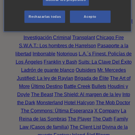
Noche
Wild Bill
Mentes Criminales
Candice Renoir
Absentia
Harrow
Bulletproof
Annika
Lincoln Rhyme:
Rechazarlas todas
Acepto
Cazando al Coleccionista de Huesos
Intuición Criminal
El arte del crimen
Timeless
The Good Doctor
NAVY:
Investigación Criminal
Transplant
Chicago Fire
S.W.A.T.: Los hombres de Harrelson
Pasaporte a la
libertad
Imborrable
Notorious
L.A.´s Finest. Policías de
Los Ángeles
Franklin y Bash
Suits: La Clave Del Éxito
Ladrón de guante blanco
Outsiders
Mr. Mercedes
Justified: La ley de Raylan
Brigada de Élite
The Art of
More
Último Destino
Battle Creek
Bullets
Houdini y
Doyle
The Beast
The Shield: Al margen de la ley
Into
the Dark
Monsterland
Hotel Halcyon
The Mob Doctor
The Commons: Última Esperanza
X Company
La
Reina de las Sombras
The Player
The Oath
Family
Law (Casos de familia)
The Client List
Divina de la