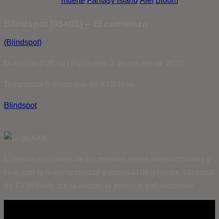
muerte
Fantasy Island
Álef
Bloom
Blindspot [05×01] – El comienzo
(Blindspot)
Duración: 0:26 sg | Publicado: 2 de octubre de 2020
Temporada 5 disponible en AXN Now
Blindspot
Estrenos exclusivos de las mejores series internacionales y
cine, con la máxima calidad y variedad de géneros. Un canal
de TV definido por la acción, la emoción y el suspense.