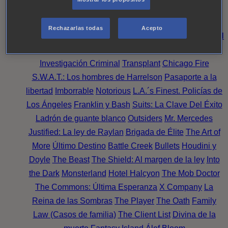
Noche
Wild Bill
Mentes Criminales
Candice Renoir
Absentia
Harrow
Bulletproof
Annika
Lincoln Rhyme:
Rechazarlas todas
Acepto
Cazando al Coleccionista de Huesos
Intuición Criminal
El arte del crimen
Timeless
The Good Doctor
NAVY:
Investigación Criminal
Transplant
Chicago Fire
S.W.A.T.: Los hombres de Harrelson
Pasaporte a la
libertad
Imborrable
Notorious
L.A.´s Finest. Policías de
Los Ángeles
Franklin y Bash
Suits: La Clave Del Éxito
Ladrón de guante blanco
Outsiders
Mr. Mercedes
Justified: La ley de Raylan
Brigada de Élite
The Art of
More
Último Destino
Battle Creek
Bullets
Houdini y
Doyle
The Beast
The Shield: Al margen de la ley
Into
the Dark
Monsterland
Hotel Halcyon
The Mob Doctor
The Commons: Última Esperanza
X Company
La
Reina de las Sombras
The Player
The Oath
Family
Law (Casos de familia)
The Client List
Divina de la