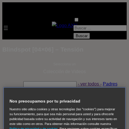
B
u
s
Blindspot [04×06] – Tensión
c
a
Selecciona un
r
Colección de Videos
:
- ver todos -
Padres
adoptivos
Operación: Huracán
House of Cards
Despedida Salvaje
Despedida Salvaje
Nadie
Sue
Nos preocupamos por tu privacidad
Thomas, el ojo del FBI
Pan Am
Dawson crece
Nuestro sitio utiliza cookies y otras tecnologías (las "cookies") para mejorar
su funcionamiento, para que sea más personal para usted y para ofrecerle
Insomnia
El Guardián
The Blacklist
Cinco en familia
publicidad basada sobre su actividad de navegación y sus intereses tanto en
Hudson & Rex
Diez libras y un sueño
Mr Loverman
este sitio como en otros. Para obtener más información consulte nuestra
Política de privacidad y de cookies
. Para opciones sobre cookies específicas,