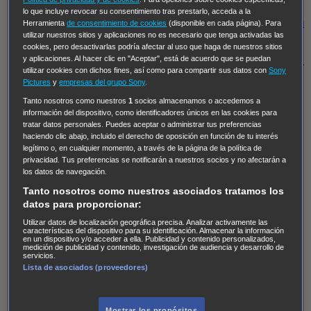
Regreso al futuro III
NUEVE CUERPOS
Los últimos
lo que incluye revocar su consentimiento tras prestarlo, acceda a la
caballeros
Tormenta infinita
Sing Street
Cobra Kai
Tom
Herramienta
de consentimiento de cookies
(disponible en cada página). Para
utilizar nuestros sitios y aplicaciones no es necesario que tenga activadas las
y Lola
High Country
Los casos de Susan Ryeland:
cookies, pero desactivarlas podría afectar al uso que haga de nuestros sitios
Moonflower Murders
Twisted Metal
Mentes Criminales:
y aplicaciones. Al hacer clic en "Aceptar", está de acuerdo que se puedan
utilizar cookies con dichos fines, así como para compartir sus datos con
Sony
Evolution
Terapia de Choque
Ricki
Los Misterios de
Pictures
y
empresas del grupo Sony
.
Hailey Dean
Without Sin: Libre de Culpa
Morbius
Tanto nosotros como nuestros
1
socios almacenamos o accedemos a
información del dispositivo, como identificadores únicos en las cookies para
NCIS: Nueva Orleans
Pandora
En fuera de juego
XIII
tratar datos personales. Puedes aceptar o administrar tus preferencias
The Shield: Al margen de la ley Duplicated
Preacher
haciendo clic abajo, incluido el derecho de oposición en función de tu interés
legítimo o, en cualquier momento, a través de la página de la política de
The Killing Kind
Intersecciones
DOC
Bite Club
privacidad. Tus preferencias se notificarán a nuestros socios y no afectarán a
Chicago Fire
Monarch
Circuito cerrado
Alert: Unidad
los datos de navegación.
de personas desaparecidas
Mad Dogs
La Sustituta
Tanto nosotros como nuestros asociados tratamos los
datos para proporcionar:
Ladrón de guante blanco
Hannibal
Daños y Perjuicios
Utilizar datos de localización geográfica precisa. Analizar activamente las
AXN
Masters of Sex
Three Pines
Accused
Carter
Alice
características del dispositivo para su identificación. Almacenar la información
en un dispositivo y/o acceder a ella. Publicidad y contenido personalizados,
Nevers
Crossing Lines
Einstein
Sobrenatural
Cómo
medición de publicidad y contenido, investigación de audiencia y desarrollo de
servicios.
defender a un asesino
Castle
Hospital de Campaña
Lista de asociados (proveedores)
Magpie Murders
Blindspot
Coyote
For Life: Cadena
Perpetua
Reckoning: Ajuste de Cuentas
Turno de
Mostrar los propósitos