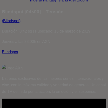
muerte
Fantasy Island
Álef
Bloom
Blindspot [04×06] – Tensión
(Blindspot)
Duración: 0:42 sg | Publicado: 15 de marzo de 2019
Jueves a las 23:00h en AXN
Blindspot
Estrenos exclusivos de las mejores series internacionales y
cine, con la máxima calidad y variedad de géneros. Un canal
de TV definido por la acción, la emoción y el suspense.