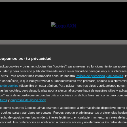
arecidas [01×07] – Las llaves
cupamos por tu privacidad
 utiliza cookies y otras tecnologías (las "cookies") para mejorar su funcionamiento, para qu
Selecciona un
a usted y para ofrecerle publicidad basada sobre su actividad de navegación y sus intereses
n otros. Para obtener más información consulte nuestra
Política de privacidad y de cookies
. 
Colección de Videos
s específicas, lo que incluye revocar su consentimiento tras prestarlo, acceda a la Herrami
to de cookies
(disponible en cada página). Para utilizar nuestros sitios y aplicaciones no es
vos
Operación: Huracán
House of Cards
Despedida Salvaje
De
as las cookies, pero desactivarlas podría afectar al uso que haga de nuestros sitios y aplica
tar", está de acuerdo que se puedan utilizar cookies con dichos fines, así como para compar
Cinco en familia
Hudson & Rex
Diez libras y un sueño
Mr Love
tures
y
empresas del grupo Sony
.
y Lola
High Country
Los casos de Susan Ryeland: Moonflower
ros como nuestros
1
socios almacenamos o accedemos a información del dispositivo, como id
 cookies para tratar datos personales. Puedes aceptar o administrar tus preferencias haciend
Sin: Libre de Culpa
Morbius
NCIS: Nueva Orleans
Pandora
En 
erecho de oposición en función de tu interés legítimo o, en cualquier momento, a través de la 
ub
Chicago Fire
Monarch
Circuito cerrado
Alert: Unidad de per
rivacidad. Tus preferencias se notificarán a nuestros socios y no afectarán a los datos de na