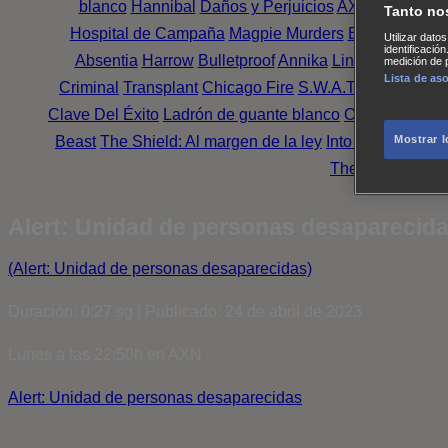
blanco
Hannibal
Daños y Perjuicios
AXN
Masters o
Tanto no
Hospital de Campaña
Magpie Murders
Blindspot
Coy
Utilizar dato
identificació
Absentia
Harrow
Bulletproof
Annika
Lincoln Rhyme: 
medición de p
Lista de as
Criminal
Transplant
Chicago Fire
S.W.A.T.: Los hombr
Clave Del Éxito
Ladrón de guante blanco
Outsiders
Mr. 
Beast
The Shield: Al margen de la ley
Into the Dark
Mon
Mostrar 
The Oath
Family
Alert: Unidad de personas desaparecidas
(Alert: Unidad de personas desaparecidas)
Duración: 0:27 sg | Publicado: 24 de abril de 2023
Lunes a las 22:50h en AXN
Alert: Unidad de personas desaparecidas