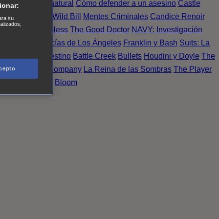
Einstein
Sobrenatural
Cómo defender a un asesino
Castle
ionar:
urno de Noche
Wild Bill
Mentes Criminales
Candice Renoir
ara su
nalizados,
 del crimen
Timeless
The Good Doctor
NAVY: Investigación
A.´s Finest. Policías de Los Ángeles
Franklin y Bash
Suits: La
 More
Último Destino
Battle Creek
Bullets
Houdini y Doyle
The
 Esperanza
X Company
La Reina de las Sombras
The Player
cepto
tasy Island
Álef
Bloom