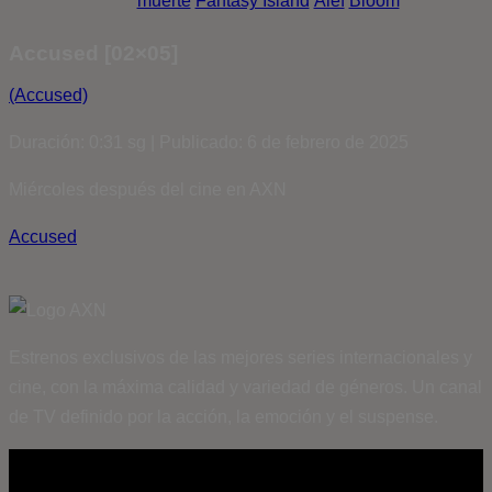
muerte
Fantasy Island
Álef
Bloom
Accused [02×05]
(Accused)
Duración: 0:31 sg | Publicado: 6 de febrero de 2025
Miércoles después del cine en AXN
Accused
Estrenos exclusivos de las mejores series internacionales y
cine, con la máxima calidad y variedad de géneros. Un canal
de TV definido por la acción, la emoción y el suspense.