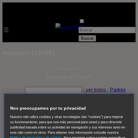
B
u
s
Accused [02×05]
c
a
Selecciona un
r
Colección de Videos
:
- ver todos -
Padres
adoptivos
Operación: Huracán
House of Cards
Despedida Salvaje
Despedida Salvaje
Nadie
Sue
Nos preocupamos por tu privacidad
Thomas, el ojo del FBI
Pan Am
Dawson crece
Nuestro sitio utiliza cookies y otras tecnologías (las "cookies") para mejorar
su funcionamiento, para que sea más personal para usted y para ofrecerle
Insomnia
El Guardián
The Blacklist
Cinco en familia
publicidad basada sobre su actividad de navegación y sus intereses tanto en
Hudson & Rex
Diez libras y un sueño
Mr Loverman
este sitio como en otros. Para obtener más información consulte nuestra
Política de privacidad y de cookies
. Para opciones sobre cookies específicas,