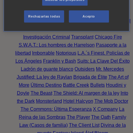
Noche
Wild Bill
Mentes Criminales
Candice Renoir
Absentia
Harrow
Bulletproof
Annika
Lincoln Rhyme:
Rechazarlas todas
Acepto
Cazando al Coleccionista de Huesos
Intuición Criminal
El arte del crimen
Timeless
The Good Doctor
NAVY:
Investigación Criminal
Transplant
Chicago Fire
S.W.A.T.: Los hombres de Harrelson
Pasaporte a la
libertad
Imborrable
Notorious
L.A.´s Finest. Policías de
Los Ángeles
Franklin y Bash
Suits: La Clave Del Éxito
Ladrón de guante blanco
Outsiders
Mr. Mercedes
Justified: La ley de Raylan
Brigada de Élite
The Art of
More
Último Destino
Battle Creek
Bullets
Houdini y
Doyle
The Beast
The Shield: Al margen de la ley
Into
the Dark
Monsterland
Hotel Halcyon
The Mob Doctor
The Commons: Última Esperanza
X Company
La
Reina de las Sombras
The Player
The Oath
Family
Law (Casos de familia)
The Client List
Divina de la