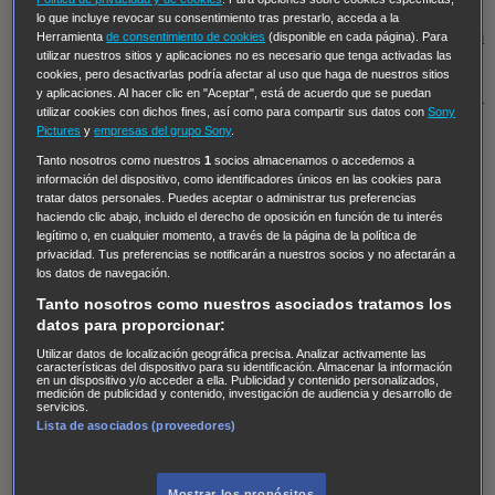
Regreso al futuro III
NUEVE CUERPOS
Los últimos
lo que incluye revocar su consentimiento tras prestarlo, acceda a la
caballeros
Tormenta infinita
Sing Street
Cobra Kai
Tom
Herramienta
de consentimiento de cookies
(disponible en cada página). Para
utilizar nuestros sitios y aplicaciones no es necesario que tenga activadas las
y Lola
High Country
Los casos de Susan Ryeland:
cookies, pero desactivarlas podría afectar al uso que haga de nuestros sitios
Moonflower Murders
Twisted Metal
Mentes Criminales:
y aplicaciones. Al hacer clic en "Aceptar", está de acuerdo que se puedan
utilizar cookies con dichos fines, así como para compartir sus datos con
Sony
Evolution
Terapia de Choque
Ricki
Los Misterios de
Pictures
y
empresas del grupo Sony
.
Hailey Dean
Without Sin: Libre de Culpa
Morbius
Tanto nosotros como nuestros
1
socios almacenamos o accedemos a
información del dispositivo, como identificadores únicos en las cookies para
NCIS: Nueva Orleans
Pandora
En fuera de juego
XIII
tratar datos personales. Puedes aceptar o administrar tus preferencias
The Shield: Al margen de la ley Duplicated
Preacher
haciendo clic abajo, incluido el derecho de oposición en función de tu interés
legítimo o, en cualquier momento, a través de la página de la política de
The Killing Kind
Intersecciones
DOC
Bite Club
privacidad. Tus preferencias se notificarán a nuestros socios y no afectarán a
Chicago Fire
Monarch
Circuito cerrado
Alert: Unidad
los datos de navegación.
de personas desaparecidas
Mad Dogs
La Sustituta
Tanto nosotros como nuestros asociados tratamos los
datos para proporcionar:
Ladrón de guante blanco
Hannibal
Daños y Perjuicios
Utilizar datos de localización geográfica precisa. Analizar activamente las
AXN
Masters of Sex
Three Pines
Accused
Carter
Alice
características del dispositivo para su identificación. Almacenar la información
en un dispositivo y/o acceder a ella. Publicidad y contenido personalizados,
Nevers
Crossing Lines
Einstein
Sobrenatural
Cómo
medición de publicidad y contenido, investigación de audiencia y desarrollo de
servicios.
defender a un asesino
Castle
Hospital de Campaña
Lista de asociados (proveedores)
Magpie Murders
Blindspot
Coyote
For Life: Cadena
Perpetua
Reckoning: Ajuste de Cuentas
Turno de
Mostrar los propósitos