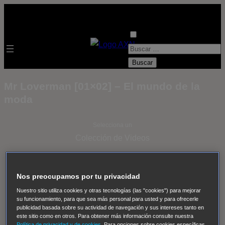
B
u
s
Mr Loverman [01×02] – El mundo de la
c
moda
a
r
Selecciona un
:
Colección de Videos
- ver todos -
Padres
adoptivos
Operación: Huracán
House of Cards
Nos preocupamos por tu privacidad
Despedida Salvaje
Despedida Salvaje
Nadie
Sue
Nuestro sitio utiliza cookies y otras tecnologías (las "cookies") para mejorar
Thomas, el ojo del FBI
Pan Am
Dawson crece
su funcionamiento, para que sea más personal para usted y para ofrecerle
publicidad basada sobre su actividad de navegación y sus intereses tanto en
Insomnia
El Guardián
The Blacklist
Cinco en familia
este sitio como en otros. Para obtener más información consulte nuestra
Política de privacidad y de cookies
. Para opciones sobre cookies específicas,