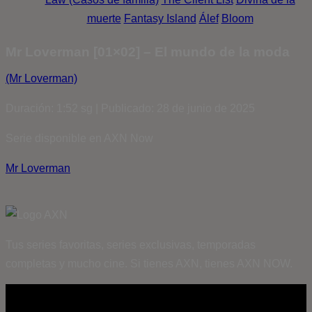
muerte
Fantasy Island
Álef
Bloom
Mr Loverman [01×02] – El mundo de la moda
(Mr Loverman)
Duración: 1:52 sg | Publicado: 28 de junio de 2025
Serie disponible en AXN Now
Mr Loverman
Tus series favoritas, series exclusivas, temporadas
completas y mucho cine. Si tienes AXN, tienes AXN NOW.