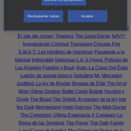
Perpetua
Reckoning: Ajuste de Cuentas
Turno de
Noche
Wild Bill
Mentes Criminales
Candice Renoir
Rechazarlas todas
Acepto
Absentia
Harrow
Bulletproof
Annika
Lincoln Rhyme:
Cazando al Coleccionista de Huesos
Intuición Criminal
El arte del crimen
Timeless
The Good Doctor
NAVY:
Investigación Criminal
Transplant
Chicago Fire
S.W.A.T.: Los hombres de Harrelson
Pasaporte a la
libertad
Imborrable
Notorious
L.A.´s Finest. Policías de
Los Ángeles
Franklin y Bash
Suits: La Clave Del Éxito
Ladrón de guante blanco
Outsiders
Mr. Mercedes
Justified: La ley de Raylan
Brigada de Élite
The Art of
More
Último Destino
Battle Creek
Bullets
Houdini y
Doyle
The Beast
The Shield: Al margen de la ley
Into
the Dark
Monsterland
Hotel Halcyon
The Mob Doctor
The Commons: Última Esperanza
X Company
La
Reina de las Sombras
The Player
The Oath
Family
Law (Casos de familia)
The Client List
Divina de la