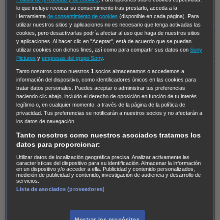
Hudson & Rex
Diez libras y un sueño
Mr Loverman
lo que incluye revocar su consentimiento tras prestarlo, acceda a la
Regreso al futuro III
NUEVE CUERPOS
Los últimos
Herramienta
de consentimiento de cookies
(disponible en cada página). Para
utilizar nuestros sitios y aplicaciones no es necesario que tenga activadas las
caballeros
Tormenta infinita
Sing Street
Cobra Kai
Tom
cookies, pero desactivarlas podría afectar al uso que haga de nuestros sitios
y Lola
High Country
Los casos de Susan Ryeland:
y aplicaciones. Al hacer clic en "Aceptar", está de acuerdo que se puedan
utilizar cookies con dichos fines, así como para compartir sus datos con
Sony
Moonflower Murders
Twisted Metal
Mentes Criminales:
Pictures
y
empresas del grupo Sony
.
Evolution
Terapia de Choque
Ricki
Los Misterios de
Tanto nosotros como nuestros
1
socios almacenamos o accedemos a
información del dispositivo, como identificadores únicos en las cookies para
Hailey Dean
Without Sin: Libre de Culpa
Morbius
tratar datos personales. Puedes aceptar o administrar tus preferencias
NCIS: Nueva Orleans
Pandora
En fuera de juego
XIII
haciendo clic abajo, incluido el derecho de oposición en función de tu interés
legítimo o, en cualquier momento, a través de la página de la política de
The Shield: Al margen de la ley Duplicated
Preacher
privacidad. Tus preferencias se notificarán a nuestros socios y no afectarán a
The Killing Kind
Intersecciones
DOC
Bite Club
los datos de navegación.
Chicago Fire
Monarch
Circuito cerrado
Alert: Unidad
Tanto nosotros como nuestros asociados tratamos los
datos para proporcionar:
de personas desaparecidas
Mad Dogs
La Sustituta
Utilizar datos de localización geográfica precisa. Analizar activamente las
Ladrón de guante blanco
Hannibal
Daños y Perjuicios
características del dispositivo para su identificación. Almacenar la información
en un dispositivo y/o acceder a ella. Publicidad y contenido personalizados,
AXN
Masters of Sex
Three Pines
Accused
Carter
Alice
medición de publicidad y contenido, investigación de audiencia y desarrollo de
servicios.
Nevers
Crossing Lines
Einstein
Sobrenatural
Cómo
Lista de asociados (proveedores)
defender a un asesino
Castle
Hospital de Campaña
Magpie Murders
Blindspot
Coyote
For Life: Cadena
Mostrar los propósitos