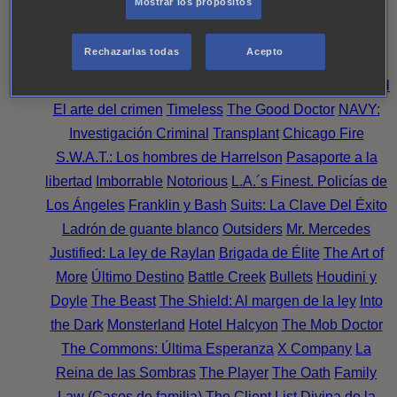
Mostrar los propósitos
Perpetua
Reckoning: Ajuste de Cuentas
Turno de
Noche
Wild Bill
Mentes Criminales
Candice Renoir
Rechazarlas todas
Acepto
Absentia
Harrow
Bulletproof
Annika
Lincoln Rhyme:
Cazando al Coleccionista de Huesos
Intuición Criminal
El arte del crimen
Timeless
The Good Doctor
NAVY:
Investigación Criminal
Transplant
Chicago Fire
S.W.A.T.: Los hombres de Harrelson
Pasaporte a la
libertad
Imborrable
Notorious
L.A.´s Finest. Policías de
Los Ángeles
Franklin y Bash
Suits: La Clave Del Éxito
Ladrón de guante blanco
Outsiders
Mr. Mercedes
Justified: La ley de Raylan
Brigada de Élite
The Art of
More
Último Destino
Battle Creek
Bullets
Houdini y
Doyle
The Beast
The Shield: Al margen de la ley
Into
the Dark
Monsterland
Hotel Halcyon
The Mob Doctor
The Commons: Última Esperanza
X Company
La
Reina de las Sombras
The Player
The Oath
Family
Law (Casos de familia)
The Client List
Divina de la