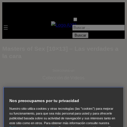
B
u
s
Masters of Sex [10×13] – Las verdades a
c
la cara
a
r
Selecciona un
:
Colección de Videos
- ver todos -
Padres
adoptivos
Operación: Huracán
House of Cards
Nos preocupamos por tu privacidad
Despedida Salvaje
Despedida Salvaje
Nadie
Sue
Nuestro sitio utiliza cookies y otras tecnologías (las "cookies") para mejorar
Thomas, el ojo del FBI
Pan Am
Dawson crece
su funcionamiento, para que sea más personal para usted y para ofrecerle
publicidad basada sobre su actividad de navegación y sus intereses tanto en
Insomnia
El Guardián
The Blacklist
Cinco en familia
este sitio como en otros. Para obtener más información consulte nuestra