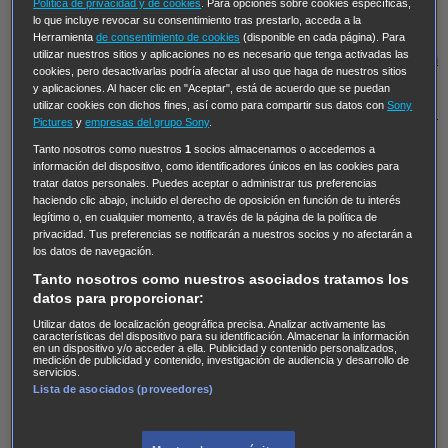
Hudson & Rex
Diez libras y un sueño
Mr Loverman
Política de privacidad y de cookies
. Para opciones sobre cookies específicas,
lo que incluye revocar su consentimiento tras prestarlo, acceda a la
Regreso al futuro III
NUEVE CUERPOS
Los últimos
Herramienta
de consentimiento de cookies
(disponible en cada página). Para
utilizar nuestros sitios y aplicaciones no es necesario que tenga activadas las
caballeros
Tormenta infinita
Sing Street
Cobra Kai
Tom
cookies, pero desactivarlas podría afectar al uso que haga de nuestros sitios
y Lola
High Country
Los casos de Susan Ryeland:
y aplicaciones. Al hacer clic en "Aceptar", está de acuerdo que se puedan
utilizar cookies con dichos fines, así como para compartir sus datos con
Sony
Moonflower Murders
Twisted Metal
Mentes Criminales:
Pictures
y
empresas del grupo Sony
.
Evolution
Terapia de Choque
Ricki
Los Misterios de
Tanto nosotros como nuestros
1
socios almacenamos o accedemos a
Hailey Dean
Without Sin: Libre de Culpa
Morbius
información del dispositivo, como identificadores únicos en las cookies para
tratar datos personales. Puedes aceptar o administrar tus preferencias
NCIS: Nueva Orleans
Pandora
En fuera de juego
XIII
haciendo clic abajo, incluido el derecho de oposición en función de tu interés
legítimo o, en cualquier momento, a través de la página de la política de
The Shield: Al margen de la ley Duplicated
Preacher
privacidad. Tus preferencias se notificarán a nuestros socios y no afectarán a
The Killing Kind
Intersecciones
DOC
Bite Club
los datos de navegación.
Chicago Fire
Monarch
Circuito cerrado
Alert: Unidad
Tanto nosotros como nuestros asociados tratamos los
datos para proporcionar:
de personas desaparecidas
Mad Dogs
La Sustituta
Utilizar datos de localización geográfica precisa. Analizar activamente las
Ladrón de guante blanco
Hannibal
Daños y Perjuicios
características del dispositivo para su identificación. Almacenar la información
en un dispositivo y/o acceder a ella. Publicidad y contenido personalizados,
AXN
Masters of Sex
Three Pines
Accused
Carter
Alice
medición de publicidad y contenido, investigación de audiencia y desarrollo de
servicios.
Nevers
Crossing Lines
Einstein
Sobrenatural
Cómo
Lista de asociados (proveedores)
defender a un asesino
Castle
Hospital de Campaña
Magpie Murders
Blindspot
Coyote
For Life: Cadena