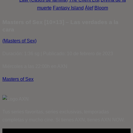
muerte
Fantasy Island
Álef
Bloom
Masters of Sex [10×13] – Las verdades a la
cara
(Masters of Sex)
Duración: 1:36 sg | Publicado: 10 de febrero de 2023
Miércoles a las 22:00h en AXN
Masters of Sex
Tus series favoritas, series exclusivas, temporadas
completas y mucho cine. Si tienes AXN, tienes AXN NOW.