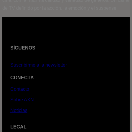
cine, con la máxima calidad y variedad de géneros. Un canal
de TV definido por la acción, la emoción y el suspense.
SÍGUENOS
Suscribirme a la newsletter
CONECTA
Contacto
Sobre AXN
Noticias
LEGAL