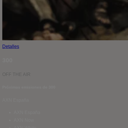
Detalles
300
OFF THE AIR
Próximas emisiones de 300
AXN España
AXN España
AXN Now
AXN White