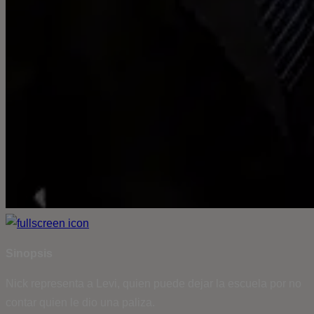
Sinopsis
Nick representa a Levi, quien puede dejar la escuela por no
contar quien le dio una paliza.