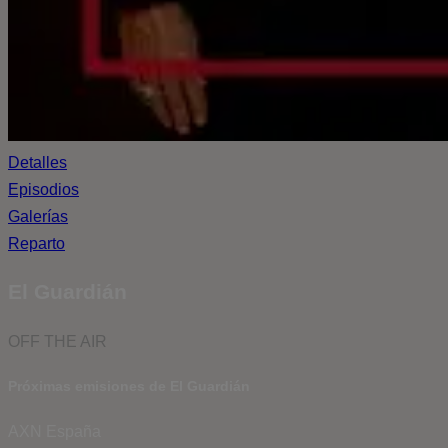
Detalles
Episodios
Galerías
Reparto
El Guardián
OFF THE AIR
Próximas emisiones de El Guardián
AXN España