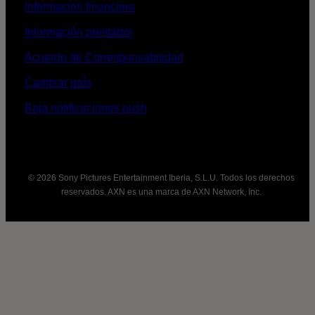
Información financiera
Información prestador
Acuerdo de Corresponsabilidad
Cambiar país
Baja notificaciones push
© 2026 Sony Pictures Entertainment Iberia, S.L.U. Todos los derechos
reservados. AXN es una marca de AXN Network, Inc.