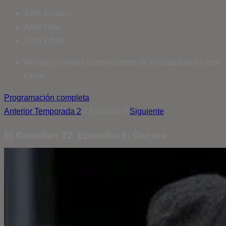
AXN España
AXN Now
AXN White
No hay próximas transmisiones de El Guardián en este
canal.
Programación completa
Anterior
Temporada 2
// Episodio 9
Siguiente
El Guardián T2. Episodio 9: Oscuro