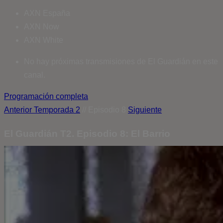
AXN España
AXN Now
AXN White
No hay próximas transmisiones de El Guardián en este
canal.
Programación completa
Anterior
Temporada 2
// Episodio 8
Siguiente
El Guardián T2. Episodio 8: El Barrio