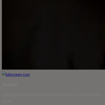
Sinopsis
Lulu representa a un antiguo amigo cuando su hijo adoptivo
muere.