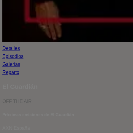
Detalles
Episodios
Galerías
Reparto
El Guardián
OFF THE AIR
Próximas emisiones de El Guardián
AXN España