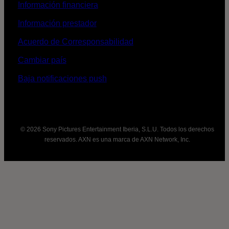
Información financiera
Información prestador
Acuerdo de Corresponsabilidad
Cambiar país
Baja notificaciones push
© 2026 Sony Pictures Entertainment Iberia, S.L.U. Todos los derechos
reservados. AXN es una marca de AXN Network, Inc.