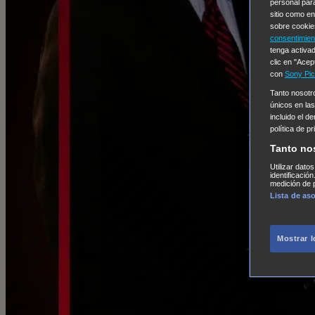
personal par
sitio como e
sobre cookie
consentimien
tenga activad
clic en "Acep
con
Sony Pic
Tanto nosot
únicos en las
incluido el d
política de p
Tanto no
Utilizar dato
identificació
medición de p
Lista de as
Mostrar 