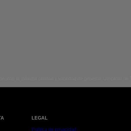
ine, con la máxima calidad y variedad de géneros. Un canal de T
TA
LEGAL
Política de privacidad