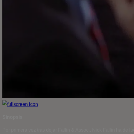
Sinopsis
Por primera vez tras dejar Fallin & Assoc., Nick Fallin ha de l