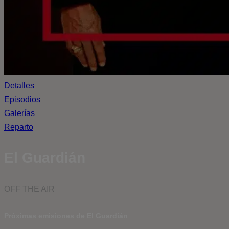
Detalles
Episodios
Galerías
Reparto
El Guardián
OFF THE AIR
Próximas emisiones de El Guardián