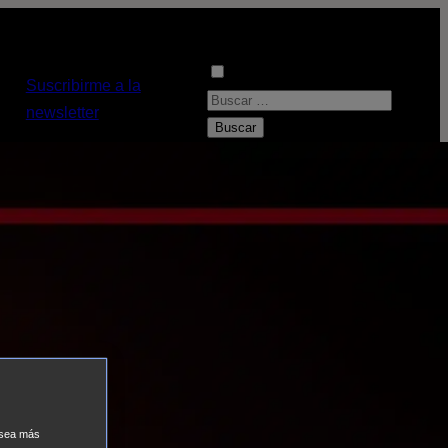
Suscribirme a la
B
newsletter
u
s
c
a
r
:
e sea más