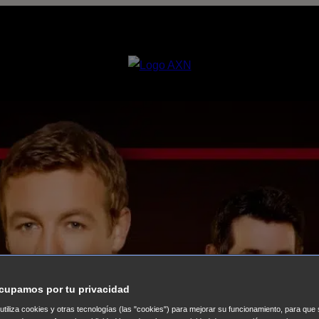
cupamos por tu privacidad
 utiliza cookies y otras tecnologías (las "cookies") para mejorar su funcionamiento, para qu