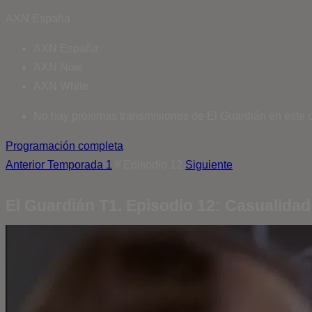
AXN España
AXN España
AXN Now
AXN White
No hay próximas transmisiones de El Guardián en este c
Programación completa
Anterior
Temporada 1
// Episodio 12
Siguiente
El Guardián T1. Episodio 12: Casualidad