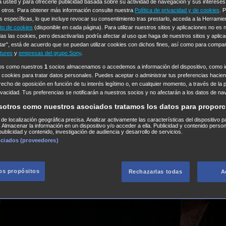
a usted y para ofrecerle publicidad basada sobre su actividad de navegación y sus intereses
n otros. Para obtener más información consulte nuestra
Política de privacidad y de cookies
. 
s específicas, lo que incluye revocar su consentimiento tras prestarlo, acceda a la Herrami
to de cookies
(disponible en cada página). Para utilizar nuestros sitios y aplicaciones no es
as las cookies, pero desactivarlas podría afectar al uso que haga de nuestros sitios y aplica
tar", está de acuerdo que se puedan utilizar cookies con dichos fines, así como para compar
tures
y
empresas del grupo Sony
.
ros como nuestros
1
socios almacenamos o accedemos a información del dispositivo, como id
 cookies para tratar datos personales. Puedes aceptar o administrar tus preferencias haciend
erecho de oposición en función de tu interés legítimo o, en cualquier momento, a través de la 
rivacidad. Tus preferencias se notificarán a nuestros socios y no afectarán a los datos de na
sotros como nuestros asociados tratamos los datos para proporc
s de localización geográfica precisa. Analizar activamente las características del dispositivo p
n. Almacenar la información en un dispositivo y/o acceder a ella. Publicidad y contenido perso
ublicidad y contenido, investigación de audiencia y desarrollo de servicios.
ociados (proveedores)
los propósitos
Rechazarlas todas
A