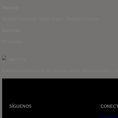
Reparto
Michael Pressman, Simon Baker , Dabney Coleman.
Duración
55 minutos
Estrenos exclusivos de las mejores series internacionales y c
SÍGUENOS
CONEC
Contacto