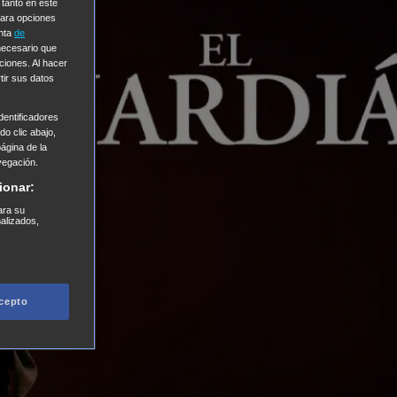
 tanto en este
Para opciones
enta
de
 necesario que
ciones. Al hacer
tir sus datos
entificadores
o clic abajo,
página de la
vegación.
ionar:
ara su
nalizados,
cepto