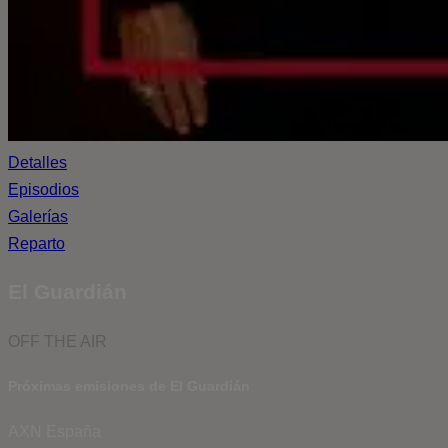
Detalles
Episodios
Galerías
Reparto
El Guardián
OFF THE AIR
Próximas emisiones de El Guardián
AXN España