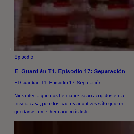
Episodio
El Guardián T1. Episodio 17: Separación
El Guardián T1. Episodio 17: Separación
Nick intenta que dos hermanos sean acogidos en la
misma casa, pero los padres adoptivos sólo quieren
quedarse con el hermano más listo.