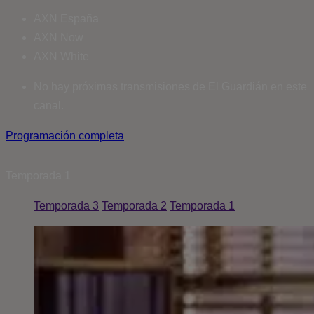
AXN España
AXN Now
AXN White
No hay próximas transmisiones de El Guardián en este
canal.
Programación completa
Temporada
1
Temporada 3
Temporada 2
Temporada 1