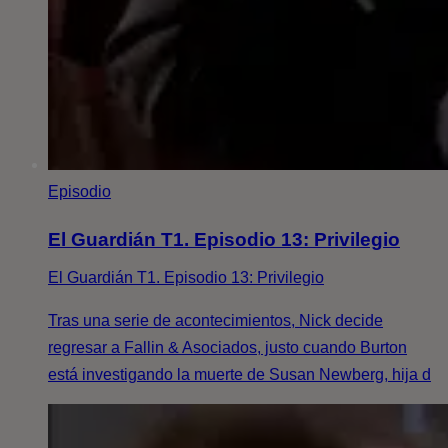
Episodio
El Guardián T1. Episodio 13: Privilegio
El Guardián T1. Episodio 13: Privilegio
Tras una serie de acontecimientos, Nick decide
regresar a Fallin & Asociados, justo cuando Burton
está investigando la muerte de Susan Newberg, hija d