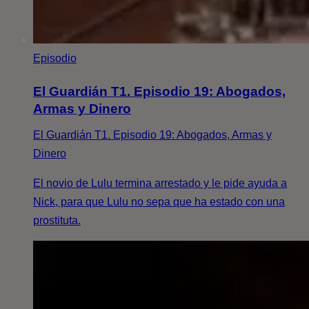
Episodio
El Guardián T1. Episodio 19: Abogados,
Armas y Dinero
El Guardián T1. Episodio 19: Abogados, Armas y
Dinero
El novio de Lulu termina arrestado y le pide ayuda a
Nick, para que Lulu no sepa que ha estado con una
prostituta.