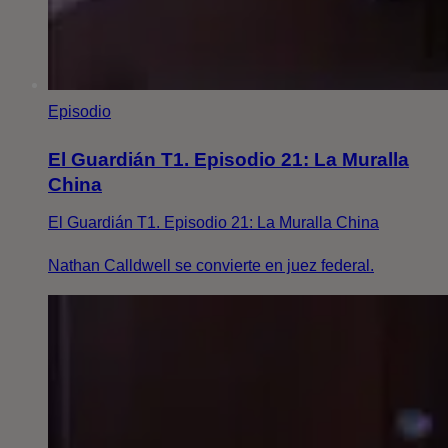
Episodio
El Guardián T1. Episodio 21: La Muralla
China
El Guardián T1. Episodio 21: La Muralla China
Nathan Calldwell se convierte en juez federal.