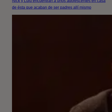
Nick y Lulu encuentran a unos adolescentes en casa
de ésta que acaban de ser padres allí mismo