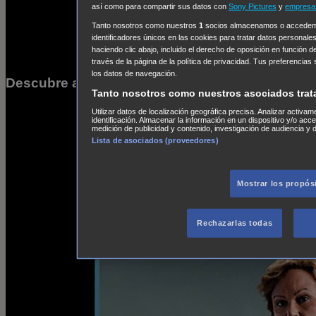
así como para compartir sus datos con
Sony Pictures
y
empresas
Tanto nosotros como nuestros
1
socios almacenamos o accedemos
identificadores únicos en las cookies para tratar datos personale
haciendo clic abajo, incluido el derecho de oposición en función d
través de la página de la política de privacidad. Tus preferencias
los datos de navegación.
Descubre a nuestras protagonistas
Tanto nosotros como nuestros asociados trat
Utilizar datos de localización geográfica precisa. Analizar activam
identificación. Almacenar la información en un dispositivo y/o acc
medición de publicidad y contenido, investigación de audiencia y d
Lista de asociados (proveedores)
Mostrar los propós
Rechazarlas todas