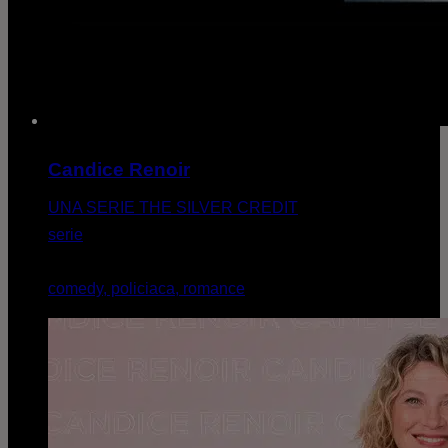
Candice Renoir
UNA SERIE THE SILVER CREDIT
serie
comedy, policiaca, romance