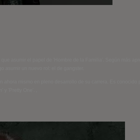
e que asumir el papel de 'Hombre de la Familia'. Según más apr
o asumir un nuevo rol: el de gangster.
n ahora mismo en pleno desarrollo de su carrera. Es conocido p
y 'Pretty One'. ,