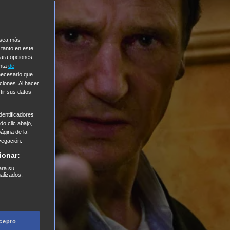
e sea más
 tanto en este
Para opciones
enta
de
 necesario que
ciones. Al hacer
tir sus datos
entificadores
o clic abajo,
página de la
vegación.
ionar:
ara su
nalizados,
cepto