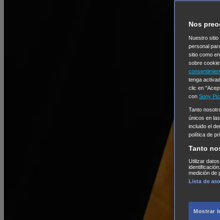
Nos preo
Nuestro sitio
personal par
sitio como e
sobre cookie
consentimien
tenga activad
clic en "Acep
con
Sony Pic
Tanto nosot
únicos en las
incluido el d
política de p
Tanto no
Utilizar dato
identificació
medición de p
Lista de as
Mostrar 