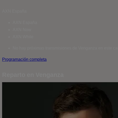
AXN España
AXN España
AXN Now
AXN White
No hay próximas transmisiones de Venganza en este ca
Programación completa
Reparto en Venganza