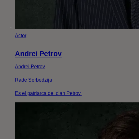
Actor
Andrei Petrov
Andrei Petrov
Rade Serbedzija
Es el patriarca del clan Petrov.