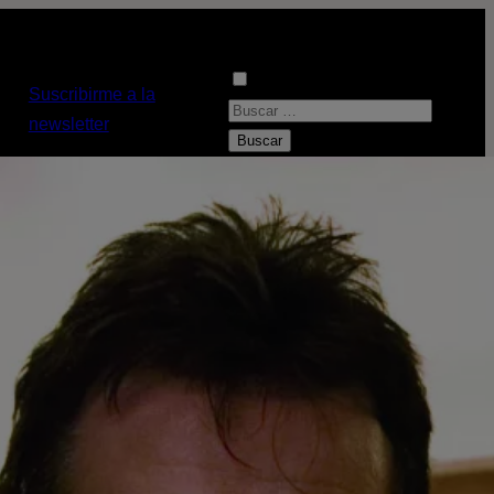
Suscribirme a la
B
newsletter
u
s
c
a
r
: