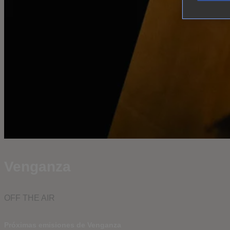
Venganza
OFF THE AIR
Próximas emisiones de Venganza