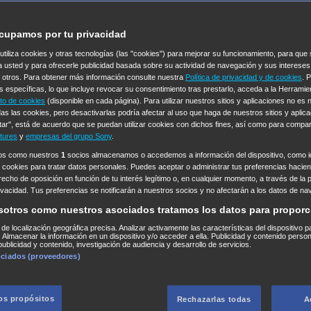
cupamos por tu privacidad
 utiliza cookies y otras tecnologías (las "cookies") para mejorar su funcionamiento, para qu
a usted y para ofrecerle publicidad basada sobre su actividad de navegación y sus intereses
n otros. Para obtener más información consulte nuestra
Política de privacidad y de cookies
. 
s específicas, lo que incluye revocar su consentimiento tras prestarlo, acceda a la Herrami
to de cookies
(disponible en cada página). Para utilizar nuestros sitios y aplicaciones no es
as las cookies, pero desactivarlas podría afectar al uso que haga de nuestros sitios y aplica
tar", está de acuerdo que se puedan utilizar cookies con dichos fines, así como para compar
tures
y
empresas del grupo Sony
.
ros como nuestros
1
socios almacenamos o accedemos a información del dispositivo, como id
 cookies para tratar datos personales. Puedes aceptar o administrar tus preferencias haciend
erecho de oposición en función de tu interés legítimo o, en cualquier momento, a través de la 
rivacidad. Tus preferencias se notificarán a nuestros socios y no afectarán a los datos de na
sotros como nuestros asociados tratamos los datos para proporc
s de localización geográfica precisa. Analizar activamente las características del dispositivo p
n. Almacenar la información en un dispositivo y/o acceder a ella. Publicidad y contenido perso
ublicidad y contenido, investigación de audiencia y desarrollo de servicios.
ociados (proveedores)
los propósitos
Rechazarlas todas
A