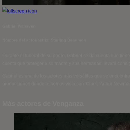
Gabriel Walraven
Nombre del actor/actriz: Sterling Beaumon
Durante el funeral de su padre, Gabriel se da cuenta que tien
cuenta que proteger a su madre y sus hermanas llevará consig
Gabriel es una de los actores más versátiles que se encuentra
producciones donde le hemos visto son 'Clue', 'Arthur Newman' 
Más actores de Venganza