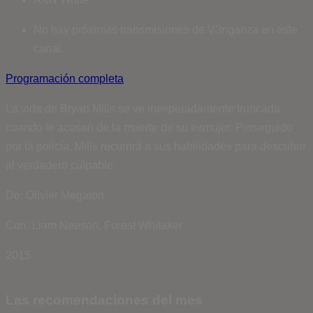
No hay próximas transmisiones de V3nganza en este
canal.
Programación completa
La vida de Bryan Mills se ve inesperadamente truncada
cuando le acusan de la muerte de su exmujer. Perseguido
por la policía, Mills recurrirá a sus habilidades para descubrir
al verdadero culpable.
De: Olivier Megaton
Con: Liam Neeson, Forest Whitaker
2015
Las recomendaciones del mes