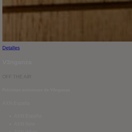
Detalles
V3nganza
OFF THE AIR
Próximas emisiones de V3nganza
AXN España
AXN España
AXN Now
AXN White