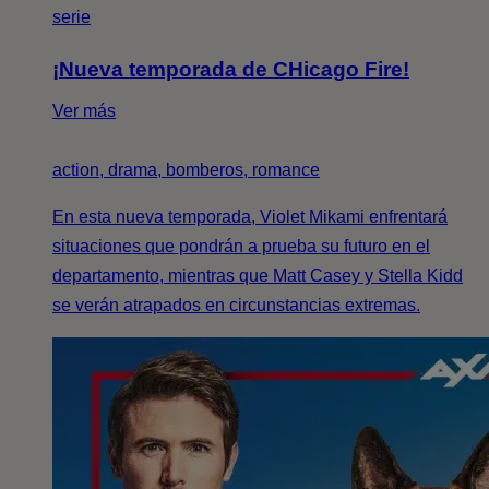
serie
¡Nueva temporada de CHicago Fire!
Ver más
action, drama, bomberos, romance
En esta nueva temporada, Violet Mikami enfrentará
situaciones que pondrán a prueba su futuro en el
departamento, mientras que Matt Casey y Stella Kidd
se verán atrapados en circunstancias extremas.