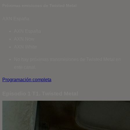
Próximas emisiones de Twisted Metal
AXN España
AXN España
AXN Now
AXN White
No hay próximas transmisiones de Twisted Metal en
este canal.
Programación completa
Episodio 1 T1. Twisted Metal