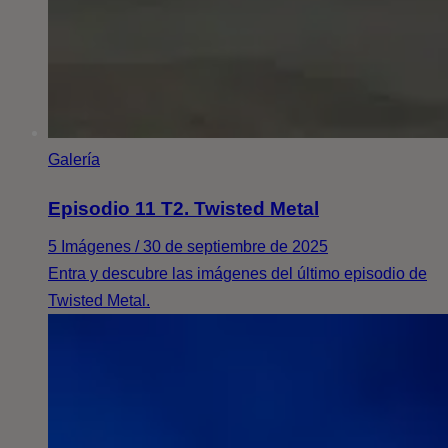
Galería
Episodio 11 T2. Twisted Metal
5 Imágenes / 30 de septiembre de 2025
Entra y descubre las imágenes del último episodio de
Twisted Metal.