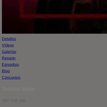
Detalles
Vídeos
Galerías
Reparto
Episodios
Blog
Concursos
Twisted Metal
OFF THE AIR