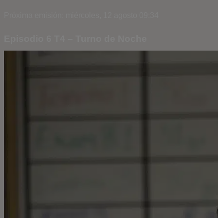
Próxima emisión: miércoles, 12 agosto 09:34
Episodio 6 T4 – Turno de Noche