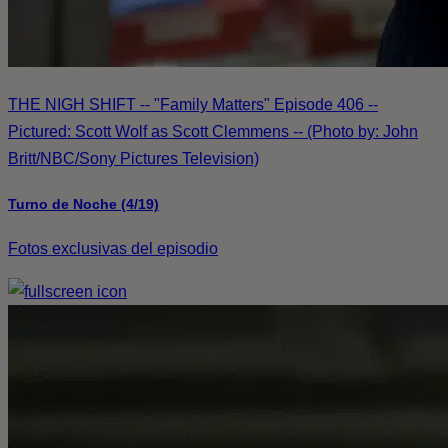
THE NIGH SHIFT -- "Family Matters" Episode 406 --
Pictured: Scott Wolf as Scott Clemmens -- (Photo by: John
Britt/NBC/Sony Pictures Television)
Turno de Noche (4/19)
Fotos exclusivas del episodio