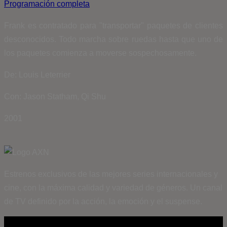
Programación completa
Frank es contratado para "transportar" paquetes de clientes
desconocidos. Todo marcha sobre ruedas hasta que uno de
los paquetes comienza a moverse sospechosamente.
De: Louis Leterrier
Con: Jason Statham, Qi Shu
2001
Estrenos exclusivos de las mejores series internacionales y
cine, con la máxima calidad y variedad de géneros. Un canal
de TV definido por la acción, la emoción y el suspense.