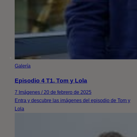
Galería
Episodio 4 T1. Tom y Lola
7 Imágenes / 20 de febrero de 2025
Entra y descubre las imágenes del episodio de Tom y
Lola