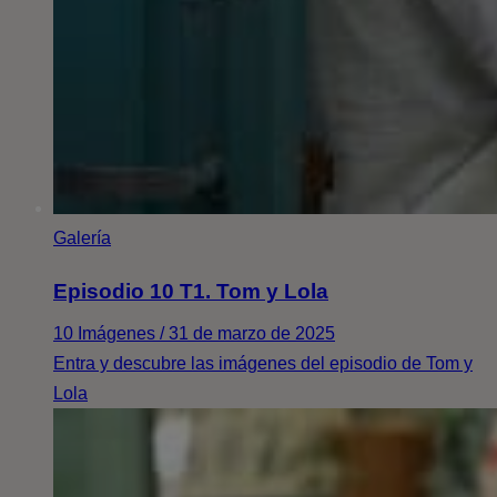
Galería
Episodio 10 T1. Tom y Lola
10 Imágenes / 31 de marzo de 2025
Entra y descubre las imágenes del episodio de Tom y
Lola