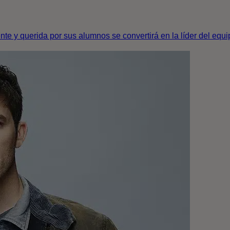
te y querida por sus alumnos se convertirá en la líder del equi