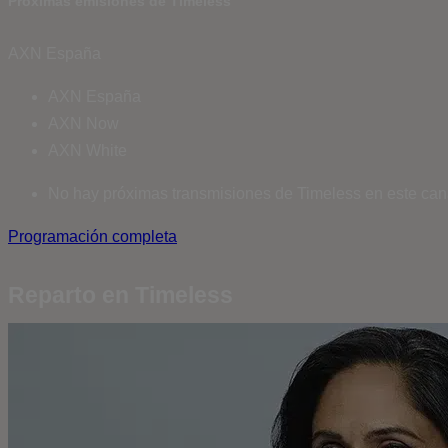
Próximas emisiones de Timeless
AXN España
AXN España
AXN Now
AXN White
No hay próximas transmisiones de Timeless en este can
Programación completa
Reparto en Timeless