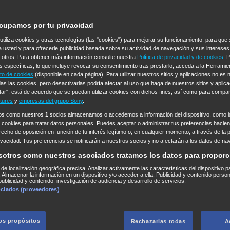
cupamos por tu privacidad
 utiliza cookies y otras tecnologías (las "cookies") para mejorar su funcionamiento, para qu
a usted y para ofrecerle publicidad basada sobre su actividad de navegación y sus intereses
n otros. Para obtener más información consulte nuestra
Política de privacidad y de cookies
. 
s específicas, lo que incluye revocar su consentimiento tras prestarlo, acceda a la Herrami
to de cookies
(disponible en cada página). Para utilizar nuestros sitios y aplicaciones no es
as las cookies, pero desactivarlas podría afectar al uso que haga de nuestros sitios y aplica
tar", está de acuerdo que se puedan utilizar cookies con dichos fines, así como para compar
tures
y
empresas del grupo Sony
.
ros como nuestros
1
socios almacenamos o accedemos a información del dispositivo, como id
 cookies para tratar datos personales. Puedes aceptar o administrar tus preferencias haciend
erecho de oposición en función de tu interés legítimo o, en cualquier momento, a través de la 
rivacidad. Tus preferencias se notificarán a nuestros socios y no afectarán a los datos de na
sotros como nuestros asociados tratamos los datos para proporc
s de localización geográfica precisa. Analizar activamente las características del dispositivo p
n. Almacenar la información en un dispositivo y/o acceder a ella. Publicidad y contenido perso
ublicidad y contenido, investigación de audiencia y desarrollo de servicios.
ociados (proveedores)
los propósitos
Rechazarlas todas
A