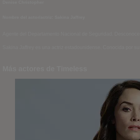
Denise Christopher
Nombre del actor/actriz: Sakina Jaffrey
Agente del Departamento Nacional de Seguridad.
Desconoce 
Sakina Jaffrey es una actriz estadounidense. Conocida por su
Más actores de Timeless