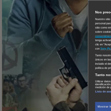
Nos preo
Nuestro sitio
personal par
sitio como e
sobre cookie
consentimien
tenga activad
clic en "Acep
con
Sony Pic
Tanto nosot
únicos en las
incluido el d
política de p
Tanto no
Utilizar dato
identificació
medición de p
Lista de as
Mostrar 