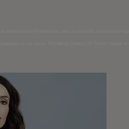
la existencia de
Ritten
h
ouse
,
pero su
intuición hará que no ba
s papeles en las series T
he
Mindy
Project, Mr. Robot, House
of