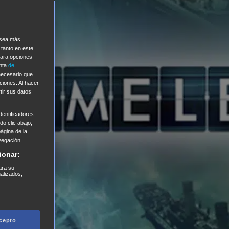
e sea más
 tanto en este
Para opciones
enta
de
 necesario que
ciones. Al hacer
tir sus datos
entificadores
o clic abajo,
página de la
vegación.
ionar:
ara su
nalizados,
cepto