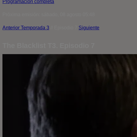
Programación completa
Próxima emisión: sábado, 08 agosto 05:48
Anterior
Temporada 3
// Episodio 7
Siguiente
The Blacklist T3. Episodio 7