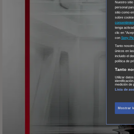
Nuestro sitio
personal par
sitio como e
sobre cookie
consentimien
tenga activad
clic en "Acep
con
Sony Pic
Tanto nosot
únicos en las
incluido el d
política de p
Tanto no
Utilizar dato
identificació
medición de p
Lista de as
Mostrar 