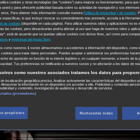
 utiliza cookies y otras tecnologías (las "cookies") para mejorar su funcionamiento, para qu
a usted y para ofrecerle publicidad basada sobre su actividad de navegación y sus intereses
n otros. Para obtener más información consulte nuestra
Política de privacidad y de cookies
. 
s específicas, lo que incluye revocar su consentimiento tras prestarlo, acceda a la Herrami
to de cookies
(disponible en cada página). Para utilizar nuestros sitios y aplicaciones no es
as las cookies, pero desactivarlas podría afectar al uso que haga de nuestros sitios y aplica
tar", está de acuerdo que se puedan utilizar cookies con dichos fines, así como para compar
tures
y
empresas del grupo Sony
.
ros como nuestros
1
socios almacenamos o accedemos a información del dispositivo, como id
 cookies para tratar datos personales. Puedes aceptar o administrar tus preferencias haciend
erecho de oposición en función de tu interés legítimo o, en cualquier momento, a través de la 
rivacidad. Tus preferencias se notificarán a nuestros socios y no afectarán a los datos de na
sotros como nuestros asociados tratamos los datos para proporc
s de localización geográfica precisa. Analizar activamente las características del dispositivo p
n. Almacenar la información en un dispositivo y/o acceder a ella. Publicidad y contenido perso
ublicidad y contenido, investigación de audiencia y desarrollo de servicios.
ociados (proveedores)
los propósitos
Rechazarlas todas
A