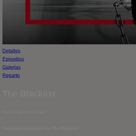
Detalles
Episodios
Galerías
Reparto
The Blacklist
Próximas emisiones
Próximas emisiones de The Blacklist