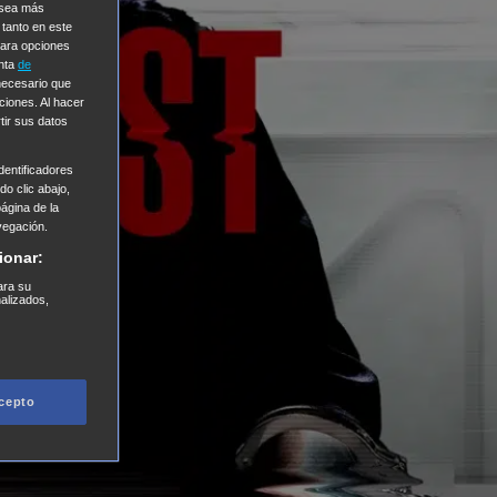
e sea más
 tanto en este
Para opciones
enta
de
 necesario que
ciones. Al hacer
tir sus datos
entificadores
o clic abajo,
página de la
vegación.
ionar:
ara su
nalizados,
cepto