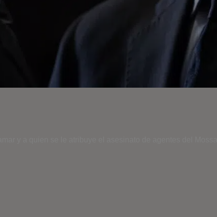
mar y a quien se le atribuye el asesinato de agentes del Mossad 