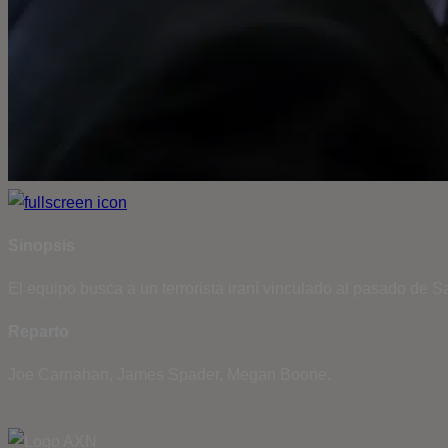
Sinopsis
El equipo busca a un terrorista iraní vinculado al pasado de Sa
Reparto
Joe Carnahan, James Spader, Megan Boone.